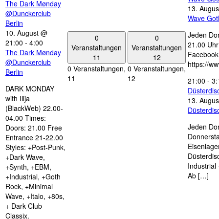
The Dark Mønday
13. Augus
@Dunckerclub
Wave Got
Berlin
10. August @
Jeden Don
0
0
21:00
-
4:00
21.00 Uhr 
Veranstaltungen
Veranstaltungen
The Dark Mønday
Facebook
11
12
@Dunckerclub
https://w
0 Veranstaltungen,
0 Veranstaltungen,
Berlin
11
12
21:00
-
3:
DARK MONDAY
Düsterdi
with Ilija
13. Augus
(BlackWeb) 22.00-
Düsterdi
04.00 Times:
Jeden Don
Doors: 21.00 Free
Donnersta
Entrance 21-22.00
Eisenlage
Styles: +Post-Punk,
Düsterdis
+Dark Wave,
Industria
+Synth, +EBM,
Ab […]
+Industrial, +Goth
Rock, +Minimal
Wave, +Italo, +80s,
+ Dark Club
Classix.