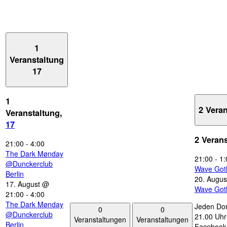
1
Veranstaltung
17
1
2 Vera
Veranstaltung,
17
2 Veran
21:00
-
4:00
The Dark Mønday
21:00
-
1:
@Dunckerclub
Wave Got
Berlin
20. Augus
17. August @
Wave Got
21:00
-
4:00
The Dark Mønday
Jeden Don
0
0
@Dunckerclub
21.00 Uhr 
Veranstaltungen
Veranstaltungen
Berlin
Facebook