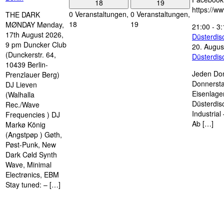
18
19
https://w
0 Veranstaltungen,
0 Veranstaltungen,
THE DARK
18
19
MØNDAY Mønday,
21:00
-
3:
17th August 2026,
Düsterdi
9 pm Duncker Club
20. Augus
(Dunckerstr. 64,
Düsterdi
10439 Berlin-
Jeden Don
Prenzlauer Berg)
Donnersta
DJ Lieven
Eisenlage
(Walhalla
Düsterdis
Rec./Wave
Industria
Frequencies ) DJ
Ab […]
Markø König
(Angstpøp ) Gøth,
Pøst-Punk, New
Dark Cøld Synth
Wave, Minimal
Electrønics, EBM
Stay tuned: – […]