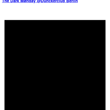
The Dark Mønday @Dunckerclub Berlin