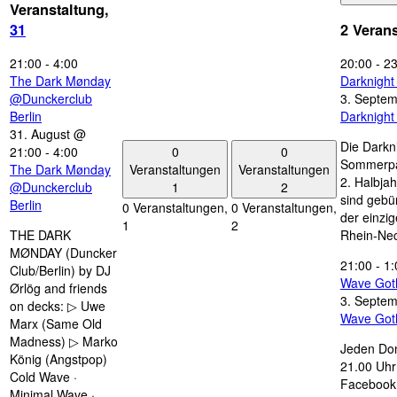
Veranstaltung,
31
2 Veran
21:00
-
4:00
20:00
-
23
The Dark Mønday
Darknigh
@Dunckerclub
3. Septe
Berlin
Darknigh
31. August @
Die Darkn
0
0
21:00
-
4:00
Sommerpau
Veranstaltungen
Veranstaltungen
The Dark Mønday
2. Halbjah
1
2
@Dunckerclub
sind gebün
Berlin
0 Veranstaltungen,
0 Veranstaltungen,
der einzi
1
2
THE DARK
Rhein-Nec
MØNDAY (Duncker
21:00
-
1:
Club/Berlin) by DJ
Wave Got
Ørlög and friends
3. Septe
on decks: ▷ Uwe
Wave Got
Marx (Same Old
Madness) ▷ Marko
Jeden Don
König (Angstpop)
21.00 Uhr 
Cold Wave ·
Facebook 
Minimal Wave ·