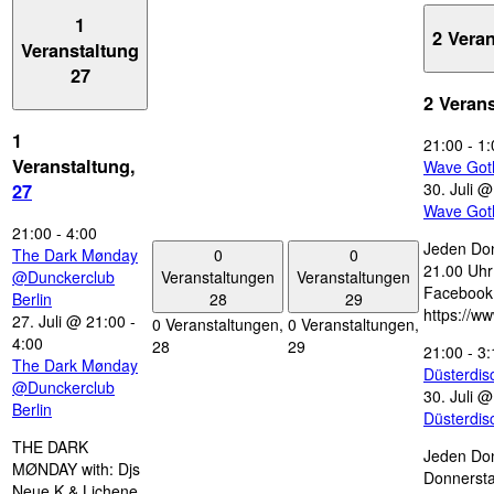
1
2 Vera
Veranstaltung
27
2 Veran
1
21:00
-
1:
Veranstaltung,
Wave Got
30. Juli 
27
Wave Got
21:00
-
4:00
Jeden Don
0
0
The Dark Mønday
21.00 Uhr 
Veranstaltungen
Veranstaltungen
@Dunckerclub
Facebook
28
29
Berlin
https://w
27. Juli @ 21:00
-
0 Veranstaltungen,
0 Veranstaltungen,
4:00
28
29
21:00
-
3:
The Dark Mønday
Düsterdi
@Dunckerclub
30. Juli 
Berlin
Düsterdi
THE DARK
Jeden Don
MØNDAY with: Djs
Donnersta
Neue K & Lichene