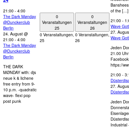
Banshees,
21:00
-
4:00
of the […]
0
0
The Dark Mønday
21:00
-
1:
Veranstaltungen
Veranstaltungen
@Dunckerclub
Wave Got
25
26
Berlin
27. Augus
24. August @
0 Veranstaltungen,
0 Veranstaltungen,
Wave Got
21:00
-
4:00
25
26
The Dark Mønday
Jeden Don
@Dunckerclub
21.00 Uhr 
Berlin
Facebook
https://w
THE DARK
MØNDAY with: djs
21:00
-
3:
neue k & lichene
Düsterdi
free entry from 9-
27. Augus
10 p.m. -quadratic
Düsterdi
wave- flexi pop
post punk
Jeden Don
Donnersta
Eisenlage
Düsterdis
Industria