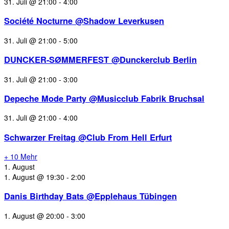
31. Juli @ 21:00
-
4:00
Société Nocturne @Shadow Leverkusen
31. Juli @ 21:00
-
5:00
DUNCKER-SØMMERFEST @Dunckerclub Berlin
31. Juli @ 21:00
-
3:00
Depeche Mode Party @Musicclub Fabrik Bruchsal
31. Juli @ 21:00
-
4:00
Schwarzer Freitag @Club From Hell Erfurt
+ 10 Mehr
1. August
1. August @ 19:30
-
2:00
Danis Birthday Bats @Epplehaus Tübingen
1. August @ 20:00
-
3:00