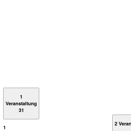
1
Veranstaltung
31
2 Vera
1