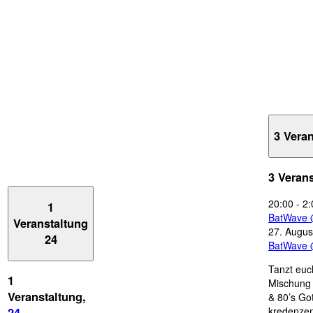
3 Vera
3 Veran
20:00
-
2:
1
BatWave 
Veranstaltung
27. Augus
24
BatWave 
Tanzt euc
1
Mischung 
Veranstaltung,
& 80’s Go
kredenzen
24