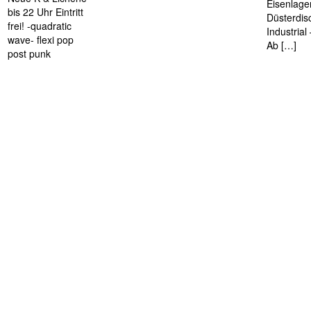
Eisenlage
bis 22 Uhr Eintritt
Düsterdis
frei! -quadratic
Industria
wave- flexi pop
Ab […]
post punk