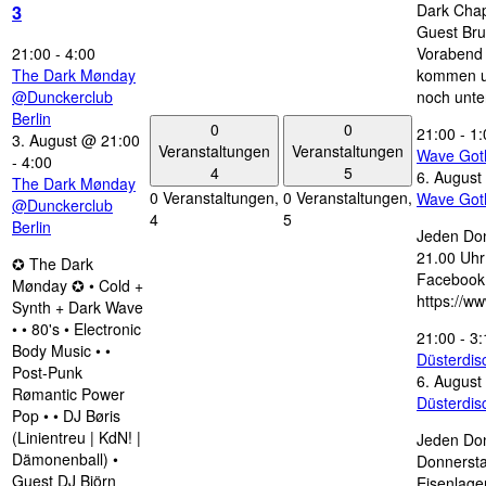
Dark Chap
3
Guest Bru
21:00
-
4:00
Vorabend 
The Dark Mønday
kommen u
@Dunckerclub
noch unte
Berlin
0
0
21:00
-
1:
3. August @ 21:00
Veranstaltungen
Veranstaltungen
Wave Got
-
4:00
4
5
6. August
The Dark Mønday
0 Veranstaltungen,
0 Veranstaltungen,
Wave Got
@Dunckerclub
4
5
Berlin
Jeden Don
21.00 Uhr 
✪ The Dark
Facebook
Mønday ✪ • Cold +
https://w
Synth + Dark Wave
• • 80's • Electronic
21:00
-
3:
Body Music • •
Düsterdi
Post-Punk
6. August
Rømantic Power
Düsterdi
Pop • • DJ Børis
(Linientreu | KdN! |
Jeden Don
Dämonenball) •
Donnersta
Guest DJ Björn
Eisenlage