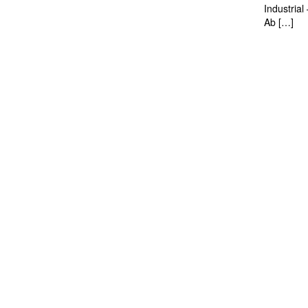
Industria
Ab […]