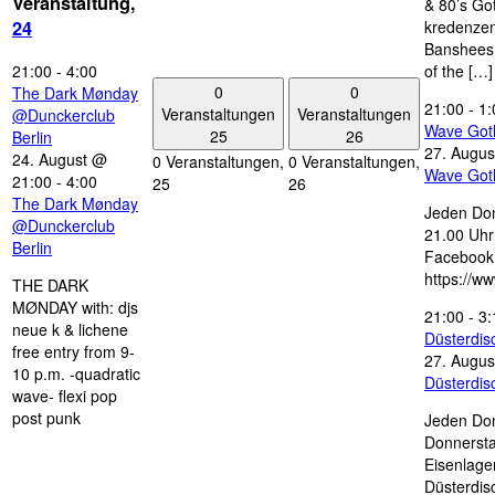
Veranstaltung,
& 80’s Go
kredenzen
24
Banshees,
21:00
-
4:00
of the […]
0
0
The Dark Mønday
21:00
-
1:
Veranstaltungen
Veranstaltungen
@Dunckerclub
Wave Got
25
26
Berlin
27. Augus
24. August @
0 Veranstaltungen,
0 Veranstaltungen,
Wave Got
21:00
-
4:00
25
26
The Dark Mønday
Jeden Don
@Dunckerclub
21.00 Uhr 
Berlin
Facebook
https://w
THE DARK
MØNDAY with: djs
21:00
-
3:
neue k & lichene
Düsterdi
free entry from 9-
27. Augus
10 p.m. -quadratic
Düsterdi
wave- flexi pop
post punk
Jeden Don
Donnersta
Eisenlage
Düsterdis