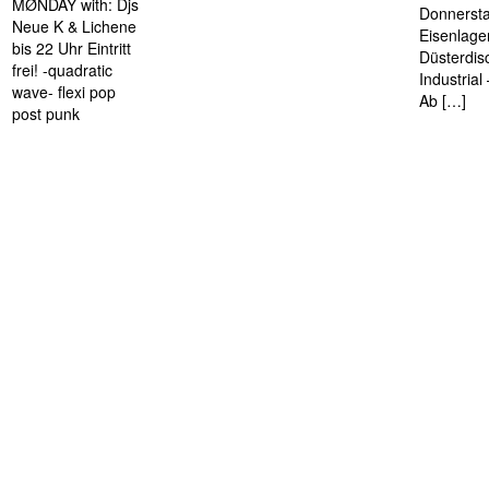
MØNDAY with: Djs
Donnersta
Neue K & Lichene
Eisenlage
bis 22 Uhr Eintritt
Düsterdis
frei! -quadratic
Industria
wave- flexi pop
Ab […]
post punk