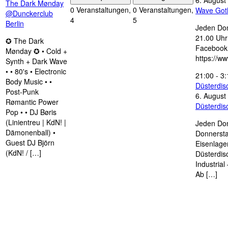
6. August
The Dark Mønday
0 Veranstaltungen,
0 Veranstaltungen,
Wave Got
@Dunckerclub
4
5
Berlin
Jeden Don
21.00 Uhr 
✪ The Dark
Facebook
Mønday ✪ • Cold +
https://w
Synth + Dark Wave
• • 80's • Electronic
21:00
-
3:
Body Music • •
Düsterdi
Post-Punk
6. August
Rømantic Power
Düsterdi
Pop • • DJ Børis
(Linientreu | KdN! |
Jeden Don
Dämonenball) •
Donnersta
Guest DJ Björn
Eisenlage
(KdN! / […]
Düsterdis
Industria
Ab […]