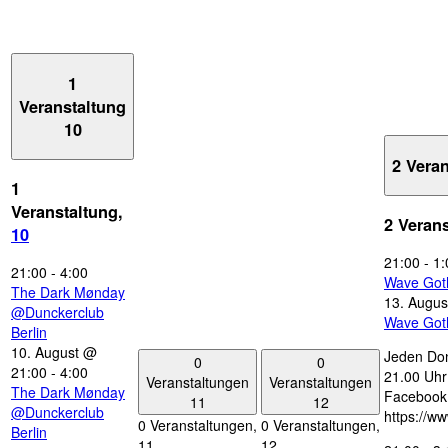
1
Veranstaltung
10
2 Vera
1
Veranstaltung,
2 Veran
10
21:00
-
1:
21:00
-
4:00
Wave Got
The Dark Mønday
13. Augus
@Dunckerclub
Wave Got
Berlin
10. August @
Jeden Don
0
0
21:00
-
4:00
21.00 Uhr 
Veranstaltungen
Veranstaltungen
The Dark Mønday
Facebook
11
12
@Dunckerclub
https://w
0 Veranstaltungen,
0 Veranstaltungen,
Berlin
11
12