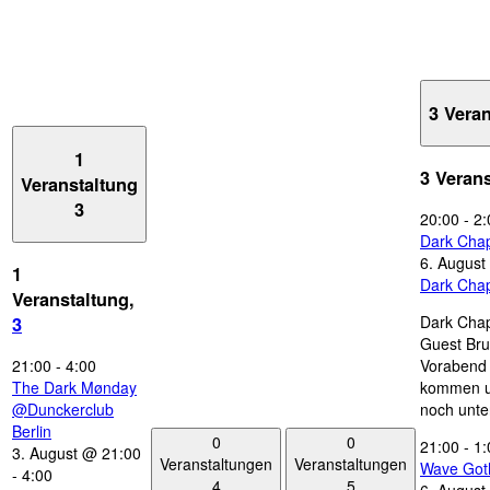
3 Vera
1
3 Veran
Veranstaltung
3
20:00
-
2:
Dark Chap
6. August
1
Dark Chap
Veranstaltung,
Dark Chap
3
Guest Bru
21:00
-
4:00
Vorabend 
The Dark Mønday
kommen u
@Dunckerclub
noch unte
Berlin
0
0
21:00
-
1:
3. August @ 21:00
Veranstaltungen
Veranstaltungen
Wave Got
-
4:00
4
5