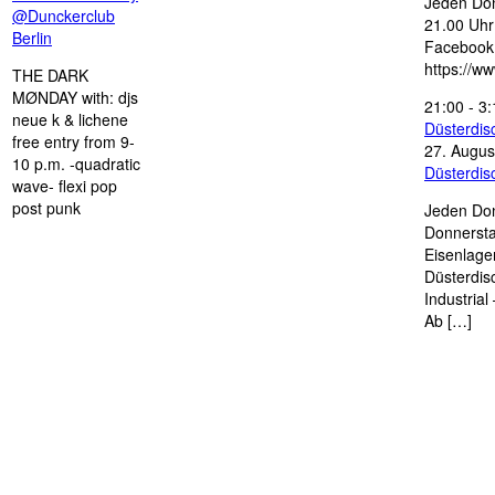
Jeden Don
@Dunckerclub
21.00 Uhr 
Berlin
Facebook
https://w
THE DARK
MØNDAY with: djs
21:00
-
3:
neue k & lichene
Düsterdi
free entry from 9-
27. Augus
10 p.m. -quadratic
Düsterdi
wave- flexi pop
post punk
Jeden Don
Donnersta
Eisenlage
Düsterdis
Industria
Ab […]