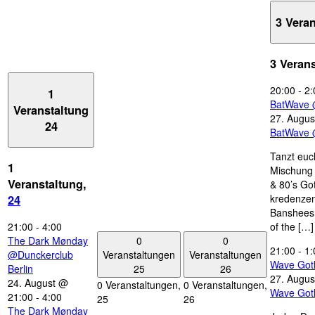
3 Vera
3 Veran
20:00
-
2:
1
BatWave 
Veranstaltung
27. Augus
24
BatWave 
Tanzt euc
1
Mischung 
Veranstaltung,
& 80’s Go
kredenzen
24
Banshees,
21:00
-
4:00
of the […]
0
0
The Dark Mønday
21:00
-
1:
Veranstaltungen
Veranstaltungen
@Dunckerclub
Wave Got
25
26
Berlin
27. Augus
24. August @
0 Veranstaltungen,
0 Veranstaltungen,
Wave Got
21:00
-
4:00
25
26
The Dark Mønday