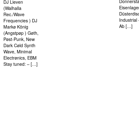
Donnersta
DJ Lieven
Eisenlage
(Walhalla
Düsterdis
Rec./Wave
Industria
Frequencies ) DJ
Ab […]
Markø König
(Angstpøp ) Gøth,
Pøst-Punk, New
Dark Cøld Synth
Wave, Minimal
Electrønics, EBM
Stay tuned: – […]