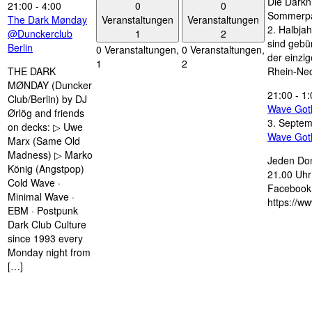
Die Darkn
0
0
21:00
-
4:00
Sommerpau
Veranstaltungen
Veranstaltungen
The Dark Mønday
2. Halbjah
1
2
@Dunckerclub
sind gebün
Berlin
0 Veranstaltungen,
0 Veranstaltungen,
der einzi
1
2
THE DARK
Rhein-Nec
MØNDAY (Duncker
21:00
-
1:
Club/Berlin) by DJ
Wave Got
Ørlög and friends
3. Septe
on decks: ▷ Uwe
Wave Got
Marx (Same Old
Madness) ▷ Marko
Jeden Don
König (Angstpop)
21.00 Uhr 
Cold Wave ·
Facebook 
Minimal Wave ·
https://w
EBM · Postpunk
Dark Club Culture
since 1993 every
Monday night from
[…]