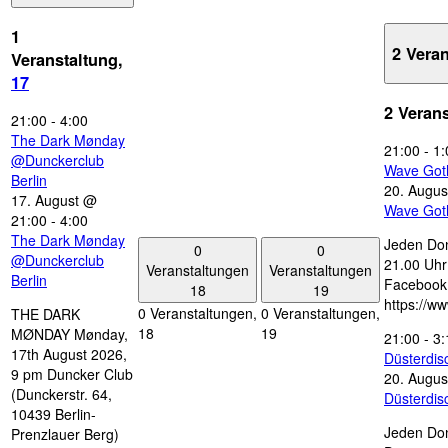
1
2 Vera
Veranstaltung,
17
2 Veran
21:00
-
4:00
The Dark Mønday
21:00
-
1:
@Dunckerclub
Wave Got
Berlin
20. Augus
17. August @
Wave Got
21:00
-
4:00
The Dark Mønday
Jeden Don
0
0
@Dunckerclub
21.00 Uhr 
Veranstaltungen
Veranstaltungen
Berlin
Facebook
18
19
https://w
0 Veranstaltungen,
0 Veranstaltungen,
THE DARK
18
19
MØNDAY Mønday,
21:00
-
3:
17th August 2026,
Düsterdi
9 pm Duncker Club
20. Augus
(Dunckerstr. 64,
Düsterdi
10439 Berlin-
Jeden Don
Prenzlauer Berg)