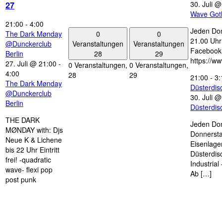
30. Juli 
27
Wave Got
21:00
-
4:00
Jeden Don
0
0
The Dark Mønday
21.00 Uhr 
Veranstaltungen
Veranstaltungen
@Dunckerclub
Facebook
28
29
Berlin
https://w
27. Juli @ 21:00
-
0 Veranstaltungen,
0 Veranstaltungen,
4:00
28
29
21:00
-
3:
The Dark Mønday
Düsterdi
@Dunckerclub
30. Juli 
Berlin
Düsterdi
THE DARK
Jeden Don
MØNDAY with: Djs
Donnersta
Neue K & Lichene
Eisenlage
bis 22 Uhr Eintritt
Düsterdis
frei! -quadratic
Industria
wave- flexi pop
Ab […]
post punk