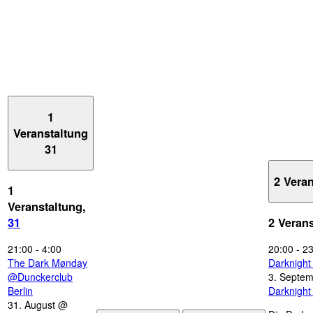
1
Veranstaltung
31
2 Vera
1
Veranstaltung,
31
2 Veran
21:00
-
4:00
20:00
-
23
The Dark Mønday
Darknigh
@Dunckerclub
3. Septe
Berlin
Darknigh
31. August @