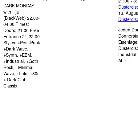
21:00
-
3:
DARK MONDAY
Düsterdi
with Ilija
13. Augus
(BlackWeb) 22.00-
Düsterdi
04.00 Times:
Jeden Don
Doors: 21.00 Free
Donnersta
Entrance 21-22.00
Eisenlage
Styles: +Post-Punk,
Düsterdis
+Dark Wave,
Industria
+Synth, +EBM,
Ab […]
+Industrial, +Goth
Rock, +Minimal
Wave, +Italo, +80s,
+ Dark Club
Classix.