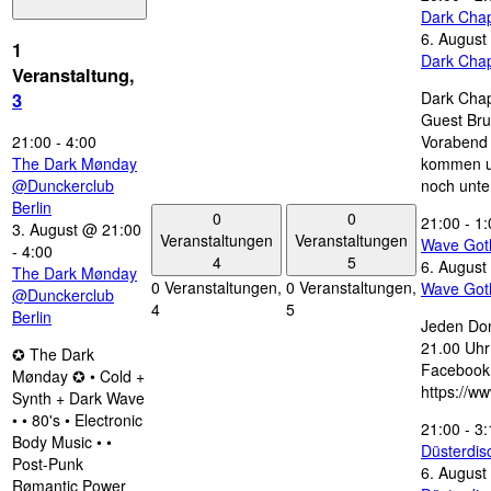
Dark Chap
6. August
1
Dark Chap
Veranstaltung,
Dark Chap
3
Guest Bru
21:00
-
4:00
Vorabend 
The Dark Mønday
kommen u
@Dunckerclub
noch unte
Berlin
0
0
21:00
-
1:
3. August @ 21:00
Veranstaltungen
Veranstaltungen
Wave Got
-
4:00
4
5
6. August
The Dark Mønday
0 Veranstaltungen,
0 Veranstaltungen,
Wave Got
@Dunckerclub
4
5
Berlin
Jeden Don
21.00 Uhr 
✪ The Dark
Facebook
Mønday ✪ • Cold +
https://w
Synth + Dark Wave
• • 80's • Electronic
21:00
-
3:
Body Music • •
Düsterdi
Post-Punk
6. August
Rømantic Power