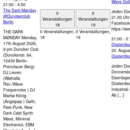
Wave Got
21:00
-
4:00
The Dark Mønday
Jeden Don
0
0
@Dunckerclub
21.00 Uhr 
Veranstaltungen
Veranstaltungen
Berlin
Facebook
18
19
https://w
0 Veranstaltungen,
0 Veranstaltungen,
THE DARK
18
19
MØNDAY Mønday,
21:00
-
3:
17th August 2026,
Düsterdi
9 pm Duncker Club
20. Augus
(Dunckerstr. 64,
Düsterdi
10439 Berlin-
Jeden Don
Prenzlauer Berg)
Donnersta
DJ Lieven
Eisenlage
(Walhalla
Düsterdis
Rec./Wave
Industria
Frequencies ) DJ
Ab […]
Markø König
(Angstpøp ) Gøth,
Pøst-Punk, New
Dark Cøld Synth
Wave, Minimal
Electrønics, EBM