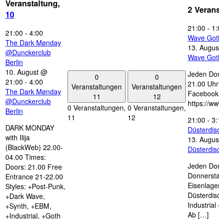
Veranstaltung,
2 Veran
10
21:00
-
1:
21:00
-
4:00
Wave Got
The Dark Mønday
13. Augus
@Dunckerclub
Wave Got
Berlin
10. August @
Jeden Don
0
0
21:00
-
4:00
21.00 Uhr 
Veranstaltungen
Veranstaltungen
The Dark Mønday
Facebook
11
12
@Dunckerclub
https://w
0 Veranstaltungen,
0 Veranstaltungen,
Berlin
11
12
21:00
-
3:
DARK MONDAY
Düsterdi
with Ilija
13. Augus
(BlackWeb) 22.00-
Düsterdi
04.00 Times:
Jeden Don
Doors: 21.00 Free
Donnersta
Entrance 21-22.00
Eisenlage
Styles: +Post-Punk,
Düsterdis
+Dark Wave,
Industria
+Synth, +EBM,
Ab […]
+Industrial, +Goth