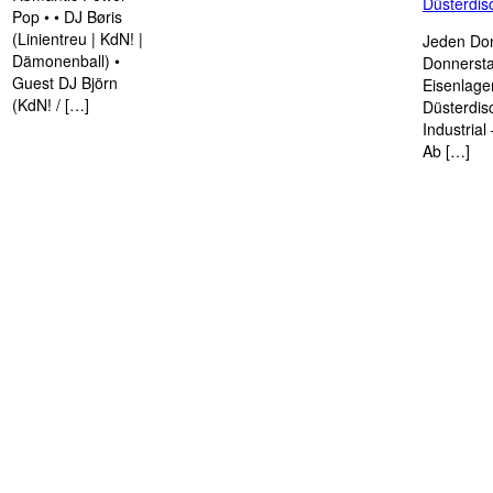
Düsterdi
Pop • • DJ Børis
(Linientreu | KdN! |
Jeden Don
Dämonenball) •
Donnersta
Guest DJ Björn
Eisenlage
(KdN! / […]
Düsterdis
Industria
Ab […]