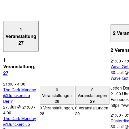
1
2 Vera
Veranstaltung
27
2 Veran
1
21:00
-
1:
Veranstaltung,
Wave Got
30. Juli 
27
Wave Got
21:00
-
4:00
Jeden Don
0
0
The Dark Mønday
21.00 Uhr 
Veranstaltungen
Veranstaltungen
@Dunckerclub
Facebook
28
29
Berlin
https://w
27. Juli @ 21:00
-
0 Veranstaltungen,
0 Veranstaltungen,
4:00
28
29
21:00
-
3:
The Dark Mønday
Düsterdi
@Dunckerclub
30. Juli 