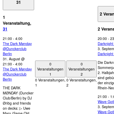
31
2 Vera
1
Veranstaltung,
31
2 Veran
21:00
-
4:00
20:00
-
23
The Dark Mønday
Darknigh
@Dunckerclub
3. Septe
Berlin
Darknigh
31. August @
Die Darkn
0
0
21:00
-
4:00
Sommerpau
Veranstaltungen
Veranstaltungen
The Dark Mønday
2. Halbjah
1
2
@Dunckerclub
sind gebün
Berlin
0 Veranstaltungen,
0 Veranstaltungen,
der einzi
1
2
THE DARK
Rhein-Nec
MØNDAY (Duncker
21:00
-
1:
Club/Berlin) by DJ
Wave Got
Ørlög and friends
3. Septe
on decks: ▷ Uwe
Wave Got
Marx (Same Old