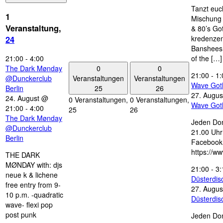
Tanzt euc
1
Mischung 
Veranstaltung,
& 80’s Go
kredenzen
24
Banshees,
21:00
-
4:00
of the […]
0
0
The Dark Mønday
21:00
-
1:
Veranstaltungen
Veranstaltungen
@Dunckerclub
Wave Got
25
26
Berlin
27. Augus
24. August @
0 Veranstaltungen,
0 Veranstaltungen,
Wave Got
21:00
-
4:00
25
26
The Dark Mønday
Jeden Don
@Dunckerclub
21.00 Uhr 
Berlin
Facebook
https://w
THE DARK
MØNDAY with: djs
21:00
-
3:
neue k & lichene
Düsterdi
free entry from 9-
27. Augus
10 p.m. -quadratic
Düsterdi
wave- flexi pop
post punk
Jeden Don