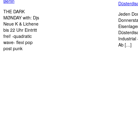
Berlin
Düsterdi
THE DARK
Jeden Don
MØNDAY with: Djs
Donnersta
Neue K & Lichene
Eisenlage
bis 22 Uhr Eintritt
Düsterdis
frei! -quadratic
Industria
wave- flexi pop
Ab […]
post punk