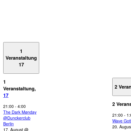
1
Veranstaltung
17
1
2 Vera
Veranstaltung,
17
2 Veran
21:00
-
4:00
The Dark Mønday
21:00
-
1:
@Dunckerclub
Wave Got
Berlin
20. Augus
17. August @