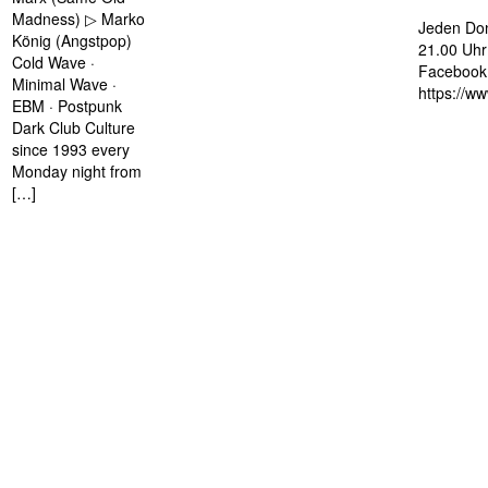
Madness) ▷ Marko
Jeden Don
König (Angstpop)
21.00 Uhr 
Cold Wave ·
Facebook 
Minimal Wave ·
https://w
EBM · Postpunk
Dark Club Culture
since 1993 every
Monday night from
[…]