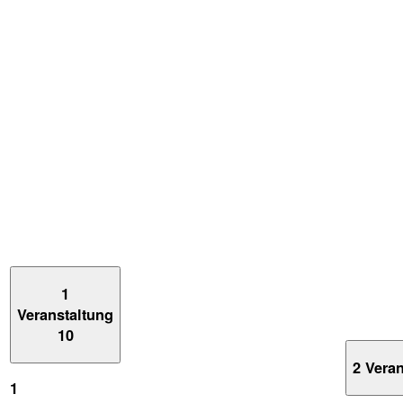
1
Veranstaltung
10
2 Vera
1