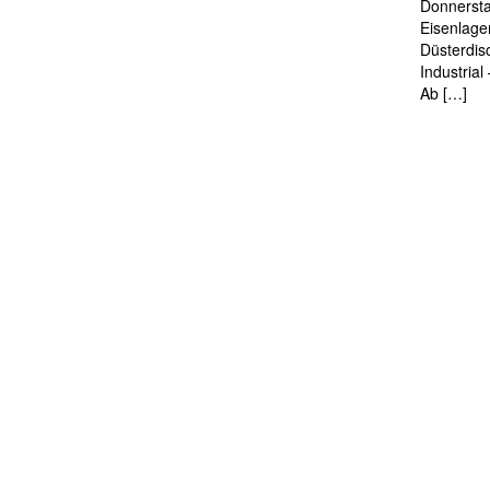
Donnersta
Eisenlage
Düsterdis
Industria
Ab […]