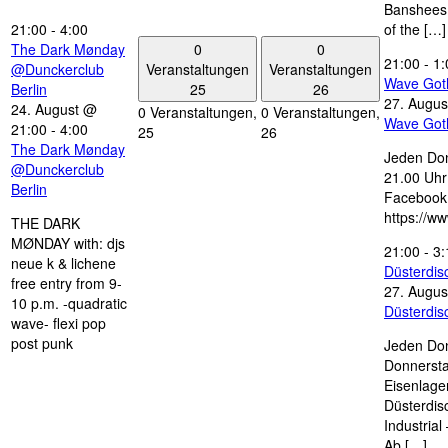
Banshees,
21:00
-
4:00
of the […]
0
0
The Dark Mønday
21:00
-
1:
Veranstaltungen
Veranstaltungen
@Dunckerclub
Wave Got
25
26
Berlin
27. Augus
24. August @
0 Veranstaltungen,
0 Veranstaltungen,
Wave Got
21:00
-
4:00
25
26
The Dark Mønday
Jeden Don
@Dunckerclub
21.00 Uhr 
Berlin
Facebook
https://w
THE DARK
MØNDAY with: djs
21:00
-
3:
neue k & lichene
Düsterdi
free entry from 9-
27. Augus
10 p.m. -quadratic
Düsterdi
wave- flexi pop
post punk
Jeden Don
Donnersta
Eisenlage
Düsterdis
Industria
Ab […]