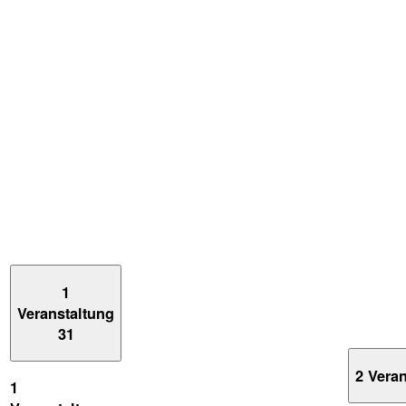
1
Veranstaltung
31
2 Vera
1