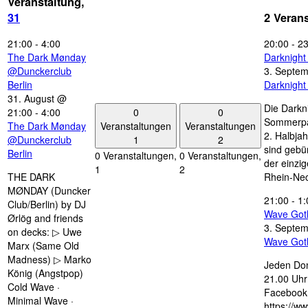
Veranstaltung,
31
2 Veran
21:00
-
4:00
20:00
-
23
The Dark Mønday
Darknigh
@Dunckerclub
3. Septe
Berlin
Darknigh
31. August @
Die Darkn
0
0
21:00
-
4:00
Sommerpau
Veranstaltungen
Veranstaltungen
The Dark Mønday
2. Halbjah
1
2
@Dunckerclub
sind gebün
Berlin
0 Veranstaltungen,
0 Veranstaltungen,
der einzi
1
2
THE DARK
Rhein-Nec
MØNDAY (Duncker
21:00
-
1:
Club/Berlin) by DJ
Wave Got
Ørlög and friends
3. Septe
on decks: ▷ Uwe
Wave Got
Marx (Same Old
Madness) ▷ Marko
Jeden Don
König (Angstpop)
21.00 Uhr 
Cold Wave ·
Facebook 
Minimal Wave ·
https://w