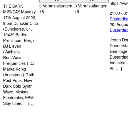
https://w
0 Veranstaltungen,
0 Veranstaltungen,
THE DARK
18
19
MØNDAY Mønday,
21:00
-
3:
17th August 2026,
Düsterdi
9 pm Duncker Club
20. Augus
(Dunckerstr. 64,
Düsterdi
10439 Berlin-
Jeden Don
Prenzlauer Berg)
Donnersta
DJ Lieven
Eisenlage
(Walhalla
Düsterdis
Rec./Wave
Industria
Frequencies ) DJ
Ab […]
Markø König
(Angstpøp ) Gøth,
Pøst-Punk, New
Dark Cøld Synth
Wave, Minimal
Electrønics, EBM
Stay tuned: – […]