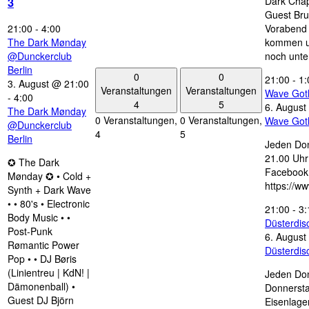
Dark Chap
3
Guest Bru
21:00
-
4:00
Vorabend 
The Dark Mønday
kommen u
@Dunckerclub
noch unte
Berlin
0
0
21:00
-
1:
3. August @ 21:00
Veranstaltungen
Veranstaltungen
Wave Got
-
4:00
4
5
6. August
The Dark Mønday
0 Veranstaltungen,
0 Veranstaltungen,
Wave Got
@Dunckerclub
4
5
Berlin
Jeden Don
21.00 Uhr 
✪ The Dark
Facebook
Mønday ✪ • Cold +
https://w
Synth + Dark Wave
• • 80's • Electronic
21:00
-
3:
Body Music • •
Düsterdi
Post-Punk
6. August
Rømantic Power
Düsterdi
Pop • • DJ Børis
(Linientreu | KdN! |
Jeden Don
Dämonenball) •
Donnersta
Guest DJ Björn
Eisenlage