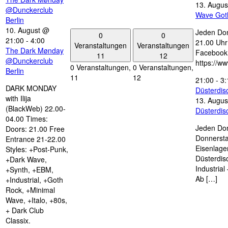
13. Augus
@Dunckerclub
Wave Got
Berlin
10. August @
Jeden Don
0
0
21:00
-
4:00
21.00 Uhr 
Veranstaltungen
Veranstaltungen
The Dark Mønday
Facebook
11
12
@Dunckerclub
https://w
0 Veranstaltungen,
0 Veranstaltungen,
Berlin
11
12
21:00
-
3:
DARK MONDAY
Düsterdi
with Ilija
13. Augus
(BlackWeb) 22.00-
Düsterdi
04.00 Times:
Jeden Don
Doors: 21.00 Free
Donnersta
Entrance 21-22.00
Eisenlage
Styles: +Post-Punk,
Düsterdis
+Dark Wave,
Industria
+Synth, +EBM,
Ab […]
+Industrial, +Goth
Rock, +Minimal
Wave, +Italo, +80s,
+ Dark Club
Classix.