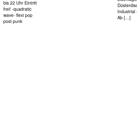
bis 22 Uhr Eintritt
Düsterdis
frei! -quadratic
Industria
wave- flexi pop
Ab […]
post punk