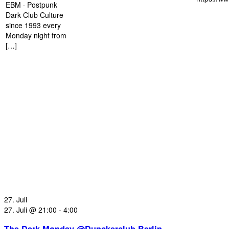
EBM · Postpunk
Dark Club Culture
since 1993 every
Monday night from
[…]
27. Juli
27. Juli @ 21:00
-
4:00
The Dark Mønday @Dunckerclub Berlin