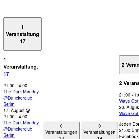
1
Veranstaltung
17
1
2 Vera
Veranstaltung,
17
2 Veran
21:00
-
4:00
The Dark Mønday
21:00
-
1:
@Dunckerclub
Wave Got
Berlin
20. Augus
17. August @
Wave Got
21:00
-
4:00
The Dark Mønday
Jeden Don
0
0
@Dunckerclub
21.00 Uhr 
Veranstaltungen
Veranstaltungen
Berlin
Facebook
18
19