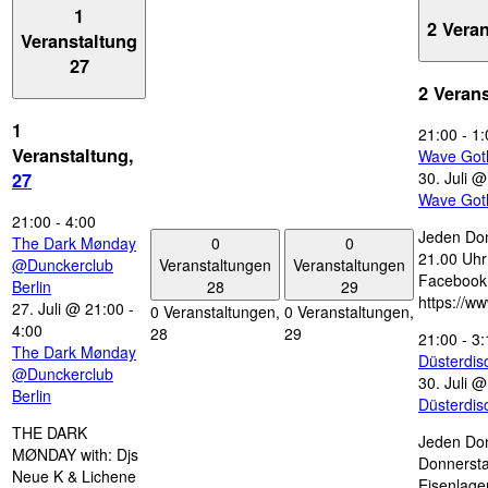
1
2 Vera
Veranstaltung
27
2 Veran
1
21:00
-
1:
Veranstaltung,
Wave Got
30. Juli 
27
Wave Got
21:00
-
4:00
Jeden Don
0
0
The Dark Mønday
21.00 Uhr 
Veranstaltungen
Veranstaltungen
@Dunckerclub
Facebook
28
29
Berlin
https://w
27. Juli @ 21:00
-
0 Veranstaltungen,
0 Veranstaltungen,
4:00
28
29
21:00
-
3:
The Dark Mønday
Düsterdi
@Dunckerclub
30. Juli 
Berlin
Düsterdi
THE DARK
Jeden Don
MØNDAY with: Djs
Donnersta
Neue K & Lichene
Eisenlage