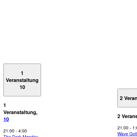
1
Veranstaltung
10
2 Vera
1
Veranstaltung,
2 Veran
10
21:00
-
1:
21:00
-
4:00
Wave Got
The Dark Mønday