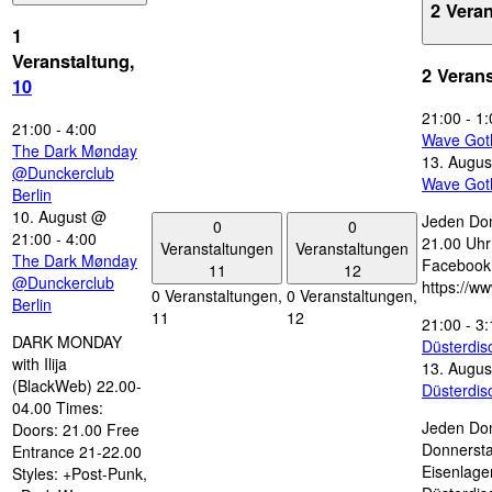
2 Vera
1
Veranstaltung,
2 Veran
10
21:00
-
1:
21:00
-
4:00
Wave Got
The Dark Mønday
13. Augus
@Dunckerclub
Wave Got
Berlin
10. August @
Jeden Don
0
0
21:00
-
4:00
21.00 Uhr 
Veranstaltungen
Veranstaltungen
The Dark Mønday
Facebook
11
12
@Dunckerclub
https://w
0 Veranstaltungen,
0 Veranstaltungen,
Berlin
11
12
21:00
-
3:
DARK MONDAY
Düsterdi
with Ilija
13. Augus
(BlackWeb) 22.00-
Düsterdi
04.00 Times:
Jeden Don
Doors: 21.00 Free
Donnersta
Entrance 21-22.00
Eisenlage
Styles: +Post-Punk,