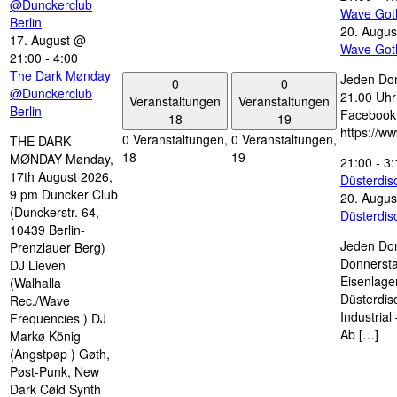
@Dunckerclub
Wave Got
Berlin
20. Augus
17. August @
Wave Got
21:00
-
4:00
The Dark Mønday
Jeden Don
0
0
@Dunckerclub
21.00 Uhr 
Veranstaltungen
Veranstaltungen
Berlin
Facebook
18
19
https://w
0 Veranstaltungen,
0 Veranstaltungen,
THE DARK
18
19
MØNDAY Mønday,
21:00
-
3:
17th August 2026,
Düsterdi
9 pm Duncker Club
20. Augus
(Dunckerstr. 64,
Düsterdi
10439 Berlin-
Jeden Don
Prenzlauer Berg)
Donnersta
DJ Lieven
Eisenlage
(Walhalla
Düsterdis
Rec./Wave
Industria
Frequencies ) DJ
Ab […]
Markø König
(Angstpøp ) Gøth,
Pøst-Punk, New
Dark Cøld Synth