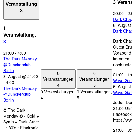
3 Veran
Veranstaltung
3
20:00
-
2:
Dark Chap
6. August
1
Dark Chap
Veranstaltung,
Dark Chap
3
Guest Bru
21:00
-
4:00
Vorabend 
The Dark Mønday
kommen u
@Dunckerclub
noch unte
Berlin
0
0
21:00
-
1:
3. August @ 21:00
Veranstaltungen
Veranstaltungen
Wave Got
-
4:00
4
5
6. August
The Dark Mønday
0 Veranstaltungen,
0 Veranstaltungen,
Wave Got
@Dunckerclub
4
5
Berlin
Jeden Don
21.00 Uhr 
✪ The Dark
Facebook
Mønday ✪ • Cold +
https://w
Synth + Dark Wave
• • 80's • Electronic
21:00
-
3: