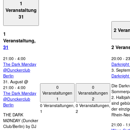
1
Veranstaltung
31
2 Vera
1
Veranstaltung,
31
2 Veran
21:00
-
4:00
20:00
-
23
The Dark Mønday
Darknigh
@Dunckerclub
3. Septe
Berlin
Darknigh
31. August @
Die Darkn
0
0
21:00
-
4:00
Sommerpau
Veranstaltungen
Veranstaltungen
The Dark Mønday
2. Halbjah
1
2
@Dunckerclub
sind gebün
Berlin
0 Veranstaltungen,
0 Veranstaltungen,
der einzi
1
2
THE DARK
Rhein-Nec
MØNDAY (Duncker
21:00
-
1:
Club/Berlin) by DJ