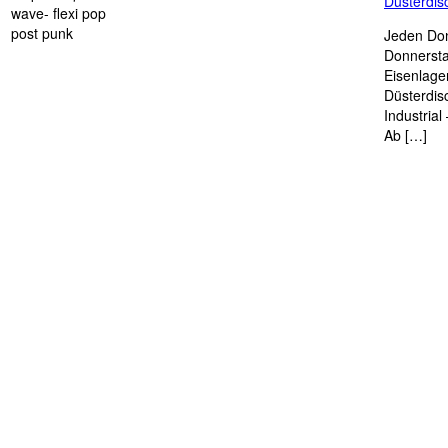
Düsterdi
wave- flexi pop
post punk
Jeden Don
Donnersta
Eisenlage
Düsterdis
Industria
Ab […]