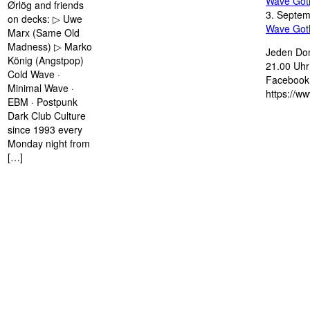
Wave Got
Ørlög and friends
3. Septe
on decks: ▷ Uwe
Wave Got
Marx (Same Old
Madness) ▷ Marko
Jeden Don
König (Angstpop)
21.00 Uhr 
Cold Wave ·
Facebook 
Minimal Wave ·
https://w
EBM · Postpunk
Dark Club Culture
since 1993 every
Monday night from
[…]