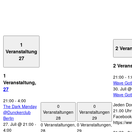
1
2 Vera
Veranstaltung
27
2 Veran
1
21:00
-
1:
Veranstaltung,
Wave Got
30. Juli 
27
Wave Got
21:00
-
4:00
Jeden Don
0
0
The Dark Mønday
21.00 Uhr 
Veranstaltungen
Veranstaltungen
@Dunckerclub
Facebook
28
29
Berlin
https://w
27. Juli @ 21:00
-
0 Veranstaltungen,
0 Veranstaltungen,
4:00
28
29