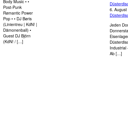
Body Music • •
Düsterdi
Post-Punk
6. August
Rømantic Power
Düsterdi
Pop • • DJ Børis
(Linientreu | KdN! |
Jeden Don
Dämonenball) •
Donnersta
Guest DJ Björn
Eisenlage
(KdN! / […]
Düsterdis
Industria
Ab […]