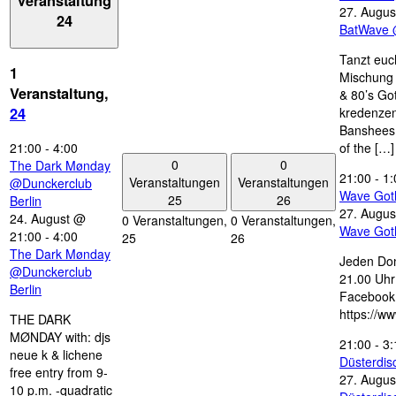
Veranstaltung
27. Augus
24
BatWave 
Tanzt euc
1
Mischung 
Veranstaltung,
& 80’s Go
kredenzen
24
Banshees,
21:00
-
4:00
of the […]
0
0
The Dark Mønday
21:00
-
1:
Veranstaltungen
Veranstaltungen
@Dunckerclub
Wave Got
25
26
Berlin
27. Augus
24. August @
0 Veranstaltungen,
0 Veranstaltungen,
Wave Got
21:00
-
4:00
25
26
The Dark Mønday
Jeden Don
@Dunckerclub
21.00 Uhr 
Berlin
Facebook
https://w
THE DARK
MØNDAY with: djs
21:00
-
3:
neue k & lichene
Düsterdi
free entry from 9-
27. Augus
10 p.m. -quadratic