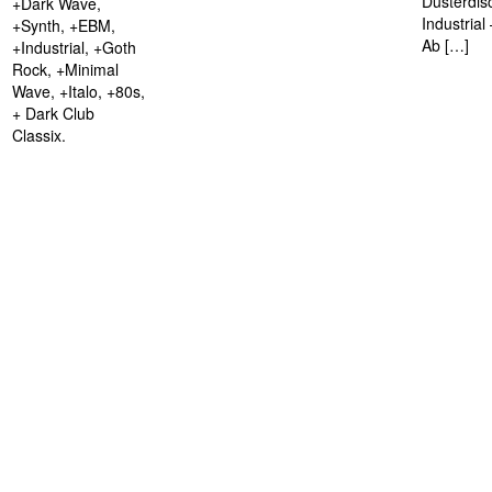
Düsterdis
+Dark Wave,
Industria
+Synth, +EBM,
Ab […]
+Industrial, +Goth
Rock, +Minimal
Wave, +Italo, +80s,
+ Dark Club
Classix.