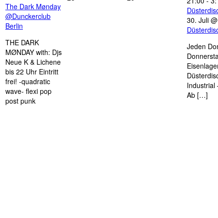
21:00
-
3:
The Dark Mønday
Düsterdi
@Dunckerclub
30. Juli 
Berlin
Düsterdi
THE DARK
Jeden Don
MØNDAY with: Djs
Donnersta
Neue K & Lichene
Eisenlage
bis 22 Uhr Eintritt
Düsterdis
frei! -quadratic
Industria
wave- flexi pop
Ab […]
post punk