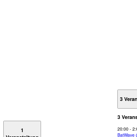
3 Vera
3 Veran
20:00
-
2:
1
BatWave 