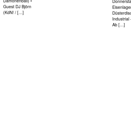
Dämonenball) •
Donnersta
Guest DJ Björn
Eisenlage
(KdN! / […]
Düsterdis
Industria
Ab […]