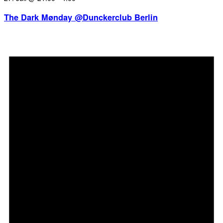
The Dark Mønday @Dunckerclub Berlin