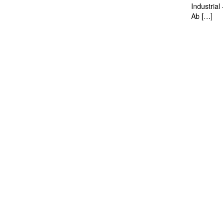
Industria
Ab […]