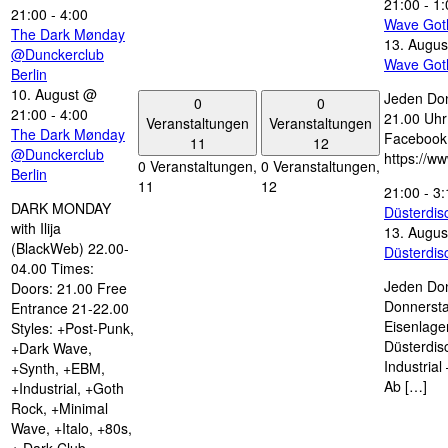
21:00
-
1:
21:00
-
4:00
Wave Got
The Dark Mønday
13. Augus
@Dunckerclub
Wave Got
Berlin
10. August @
Jeden Don
0
0
21:00
-
4:00
21.00 Uhr 
Veranstaltungen
Veranstaltungen
The Dark Mønday
Facebook
11
12
@Dunckerclub
https://w
0 Veranstaltungen,
0 Veranstaltungen,
Berlin
11
12
21:00
-
3:
DARK MONDAY
Düsterdi
with Ilija
13. Augus
(BlackWeb) 22.00-
Düsterdi
04.00 Times:
Jeden Don
Doors: 21.00 Free
Donnersta
Entrance 21-22.00
Eisenlage
Styles: +Post-Punk,
Düsterdis
+Dark Wave,
Industria
+Synth, +EBM,
Ab […]
+Industrial, +Goth
Rock, +Minimal
Wave, +Italo, +80s,
+ Dark Club