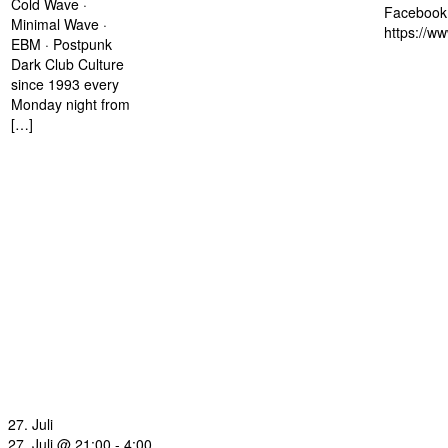
Cold Wave ·
Facebook 
Minimal Wave ·
https://w
EBM · Postpunk
Dark Club Culture
since 1993 every
Monday night from
[…]
27. Juli
27. Juli @ 21:00
-
4:00