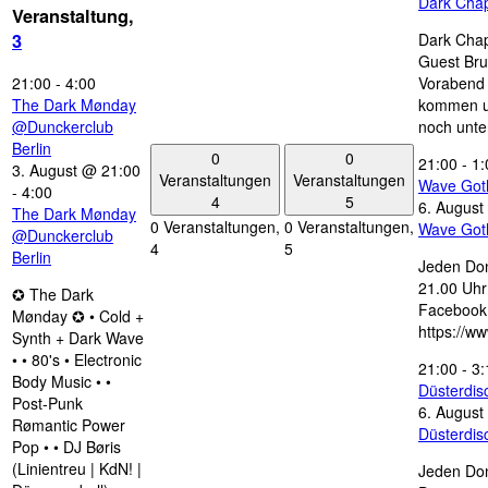
Dark Chap
Veranstaltung,
Dark Chap
3
Guest Bru
21:00
-
4:00
Vorabend 
The Dark Mønday
kommen u
@Dunckerclub
noch unte
Berlin
0
0
21:00
-
1:
3. August @ 21:00
Veranstaltungen
Veranstaltungen
Wave Got
-
4:00
4
5
6. August
The Dark Mønday
0 Veranstaltungen,
0 Veranstaltungen,
Wave Got
@Dunckerclub
4
5
Berlin
Jeden Don
21.00 Uhr 
✪ The Dark
Facebook
Mønday ✪ • Cold +
https://w
Synth + Dark Wave
• • 80's • Electronic
21:00
-
3:
Body Music • •
Düsterdi
Post-Punk
6. August
Rømantic Power
Düsterdi
Pop • • DJ Børis
(Linientreu | KdN! |
Jeden Don