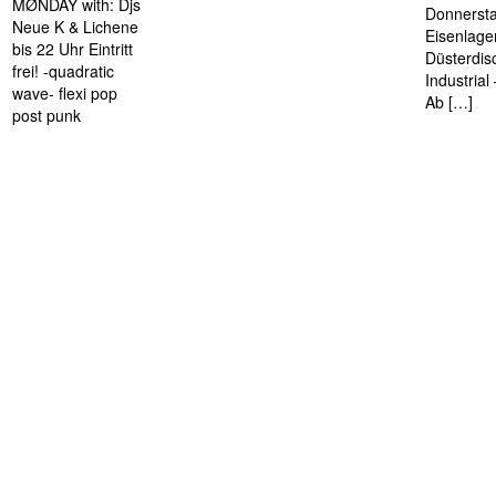
MØNDAY with: Djs
Donnersta
Neue K & Lichene
Eisenlage
bis 22 Uhr Eintritt
Düsterdis
frei! -quadratic
Industria
wave- flexi pop
Ab […]
post punk