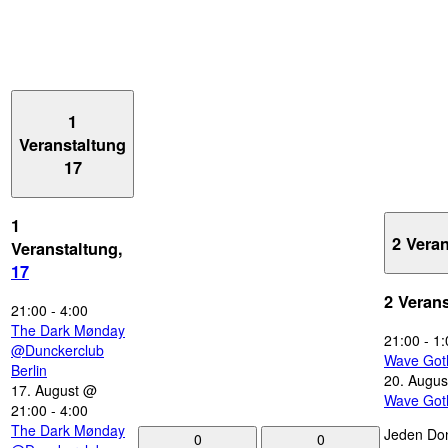
1
Veranstaltung
17
1
2 Vera
Veranstaltung,
17
2 Veran
21:00
-
4:00
The Dark Mønday
21:00
-
1:
@Dunckerclub
Wave Got
Berlin
20. Augus
17. August @
Wave Got
21:00
-
4:00
The Dark Mønday
Jeden Don
0
0