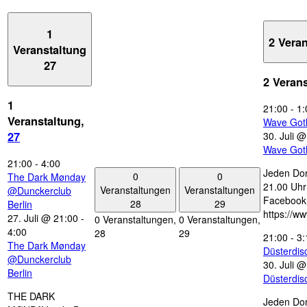
1
2 Vera
Veranstaltung
27
2 Veran
1
21:00
-
1:
Veranstaltung,
Wave Got
30. Juli 
27
Wave Got
21:00
-
4:00
Jeden Don
0
0
The Dark Mønday
21.00 Uhr 
Veranstaltungen
Veranstaltungen
@Dunckerclub
Facebook
28
29
Berlin
https://w
27. Juli @ 21:00
-
0 Veranstaltungen,
0 Veranstaltungen,
4:00
28
29
21:00
-
3:
The Dark Mønday
Düsterdi
@Dunckerclub
30. Juli 
Berlin
Düsterdi
THE DARK
Jeden Don