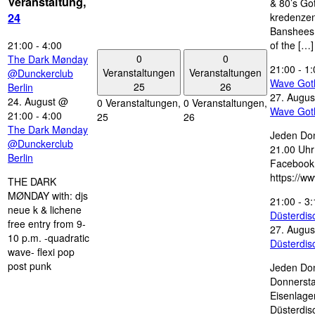
Veranstaltung,
& 80’s Go
kredenzen
24
Banshees,
21:00
-
4:00
of the […]
0
0
The Dark Mønday
21:00
-
1:
Veranstaltungen
Veranstaltungen
@Dunckerclub
Wave Got
25
26
Berlin
27. Augus
24. August @
0 Veranstaltungen,
0 Veranstaltungen,
Wave Got
21:00
-
4:00
25
26
The Dark Mønday
Jeden Don
@Dunckerclub
21.00 Uhr 
Berlin
Facebook
https://w
THE DARK
MØNDAY with: djs
21:00
-
3:
neue k & lichene
Düsterdi
free entry from 9-
27. Augus
10 p.m. -quadratic
Düsterdi
wave- flexi pop
post punk
Jeden Don
Donnersta
Eisenlage
Düsterdis