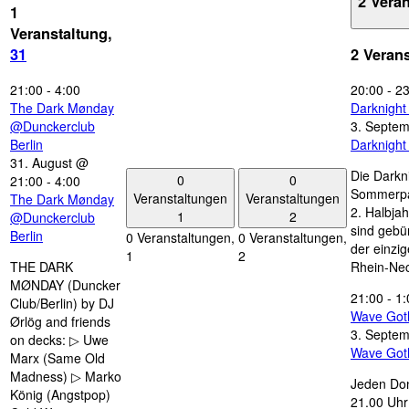
2 Vera
1
Veranstaltung,
31
2 Veran
21:00
-
4:00
20:00
-
23
The Dark Mønday
Darknigh
@Dunckerclub
3. Septe
Berlin
Darknigh
31. August @
Die Darkn
0
0
21:00
-
4:00
Sommerpau
Veranstaltungen
Veranstaltungen
The Dark Mønday
2. Halbjah
1
2
@Dunckerclub
sind gebün
Berlin
0 Veranstaltungen,
0 Veranstaltungen,
der einzi
1
2
THE DARK
Rhein-Nec
MØNDAY (Duncker
21:00
-
1:
Club/Berlin) by DJ
Wave Got
Ørlög and friends
3. Septe
on decks: ▷ Uwe
Wave Got
Marx (Same Old
Madness) ▷ Marko
Jeden Don
König (Angstpop)
21.00 Uhr 