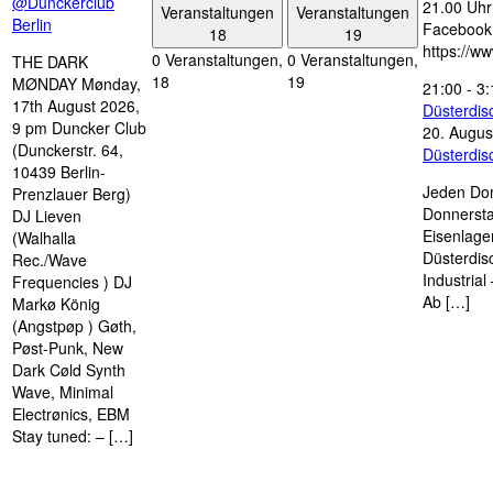
@Dunckerclub
21.00 Uhr 
Veranstaltungen
Veranstaltungen
Berlin
Facebook
18
19
https://w
0 Veranstaltungen,
0 Veranstaltungen,
THE DARK
18
19
MØNDAY Mønday,
21:00
-
3:
17th August 2026,
Düsterdi
9 pm Duncker Club
20. Augus
(Dunckerstr. 64,
Düsterdi
10439 Berlin-
Jeden Don
Prenzlauer Berg)
Donnersta
DJ Lieven
Eisenlage
(Walhalla
Düsterdis
Rec./Wave
Industria
Frequencies ) DJ
Ab […]
Markø König
(Angstpøp ) Gøth,
Pøst-Punk, New
Dark Cøld Synth
Wave, Minimal
Electrønics, EBM
Stay tuned: – […]