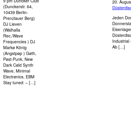
9 pm Duncker Club
20. Augus
(Dunckerstr. 64,
Düsterdi
10439 Berlin-
Jeden Don
Prenzlauer Berg)
Donnersta
DJ Lieven
Eisenlage
(Walhalla
Düsterdis
Rec./Wave
Industria
Frequencies ) DJ
Ab […]
Markø König
(Angstpøp ) Gøth,
Pøst-Punk, New
Dark Cøld Synth
Wave, Minimal
Electrønics, EBM
Stay tuned: – […]