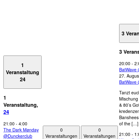
3 Vera
3 Veran
20:00
-
2:
1
BatWave 
Veranstaltung
27. Augus
24
BatWave 
Tanzt euc
1
Mischung 
Veranstaltung,
& 80’s Go
kredenzen
24
Banshees,
21:00
-
4:00
of the […]
0
0
The Dark Mønday
21:00
-
1:
Veranstaltungen
Veranstaltungen
@Dunckerclub