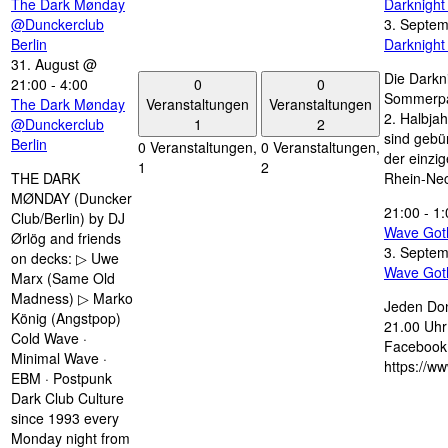
The Dark Mønday
Darknigh
@Dunckerclub
3. Septe
Berlin
Darknigh
31. August @
Die Darkn
0
0
21:00
-
4:00
Sommerpau
Veranstaltungen
Veranstaltungen
The Dark Mønday
2. Halbjah
1
2
@Dunckerclub
sind gebün
Berlin
0 Veranstaltungen,
0 Veranstaltungen,
der einzi
1
2
THE DARK
Rhein-Nec
MØNDAY (Duncker
21:00
-
1:
Club/Berlin) by DJ
Wave Got
Ørlög and friends
3. Septe
on decks: ▷ Uwe
Wave Got
Marx (Same Old
Madness) ▷ Marko
Jeden Don
König (Angstpop)
21.00 Uhr 
Cold Wave ·
Facebook 
Minimal Wave ·
https://w
EBM · Postpunk
Dark Club Culture
since 1993 every
Monday night from