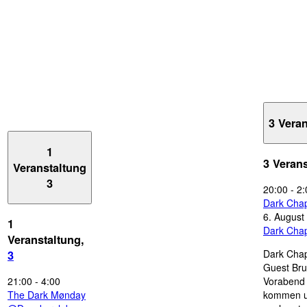
3 Vera
1
3 Veran
Veranstaltung
3
20:00
-
2:
Dark Chap
6. August
1
Dark Chap
Veranstaltung,
Dark Chap
3
Guest Bru
21:00
-
4:00
Vorabend 
The Dark Mønday
kommen u