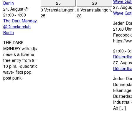
Wave Got
25
26
Berlin
27. Augus
24. August @
0 Veranstaltungen,
0 Veranstaltungen,
Wave Got
21:00
-
4:00
25
26
The Dark Mønday
Jeden Don
@Dunckerclub
21.00 Uhr 
Berlin
Facebook
https://w
THE DARK
MØNDAY with: djs
21:00
-
3:
neue k & lichene
Düsterdi
free entry from 9-
27. Augus
10 p.m. -quadratic
Düsterdi
wave- flexi pop
post punk
Jeden Don
Donnersta
Eisenlage
Düsterdis
Industria
Ab […]