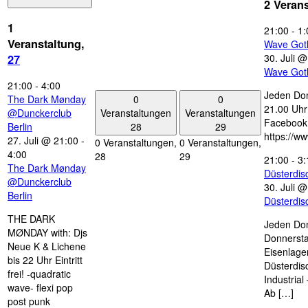
2 Veran
1
21:00
-
1:
Veranstaltung,
Wave Got
30. Juli 
27
Wave Got
21:00
-
4:00
Jeden Don
0
0
The Dark Mønday
21.00 Uhr 
Veranstaltungen
Veranstaltungen
@Dunckerclub
Facebook
28
29
Berlin
https://w
27. Juli @ 21:00
-
0 Veranstaltungen,
0 Veranstaltungen,
4:00
28
29
21:00
-
3:
The Dark Mønday
Düsterdi
@Dunckerclub
30. Juli 
Berlin
Düsterdi
THE DARK
Jeden Don
MØNDAY with: Djs
Donnersta
Neue K & Lichene
Eisenlage
bis 22 Uhr Eintritt
Düsterdis
frei! -quadratic
Industria
wave- flexi pop
Ab […]
post punk