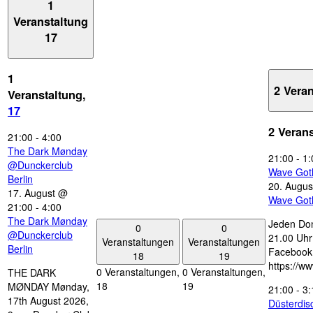
1
Veranstaltung
17
1
2 Vera
Veranstaltung,
17
2 Veran
21:00
-
4:00
The Dark Mønday
21:00
-
1:
@Dunckerclub
Wave Got
Berlin
20. Augus
17. August @
Wave Got
21:00
-
4:00
The Dark Mønday
Jeden Don
0
0
@Dunckerclub
21.00 Uhr 
Veranstaltungen
Veranstaltungen
Berlin
Facebook
18
19
https://w
0 Veranstaltungen,
0 Veranstaltungen,
THE DARK
18
19
MØNDAY Mønday,
21:00
-
3:
17th August 2026,
Düsterdi