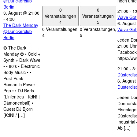
@Dunckerclub
noch unte
Berlin
0
0
21:00
-
1:
3. August @ 21:00
Veranstaltungen
Veranstaltungen
Wave Got
-
4:00
4
5
6. August
The Dark Mønday
0 Veranstaltungen,
0 Veranstaltungen,
Wave Got
@Dunckerclub
4
5
Berlin
Jeden Don
21.00 Uhr 
✪ The Dark
Facebook
Mønday ✪ • Cold +
https://w
Synth + Dark Wave
• • 80's • Electronic
21:00
-
3:
Body Music • •
Düsterdi
Post-Punk
6. August
Rømantic Power
Düsterdi
Pop • • DJ Børis
(Linientreu | KdN! |
Jeden Don
Dämonenball) •
Donnersta
Guest DJ Björn
Eisenlage
(KdN! / […]
Düsterdis
Industria
Ab […]