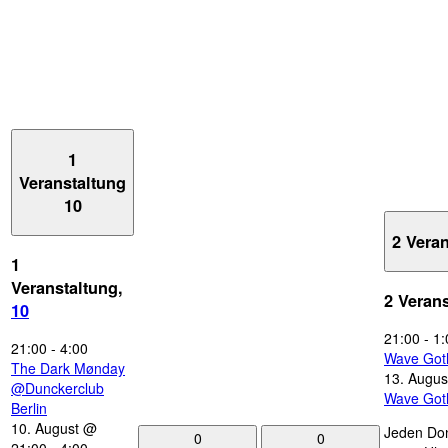
1
Veranstaltung
10
2 Vera
1
Veranstaltung,
2 Veran
10
21:00
-
1:
21:00
-
4:00
Wave Got
The Dark Mønday
13. Augus
@Dunckerclub
Wave Got
Berlin
10. August @
Jeden Don
0
0