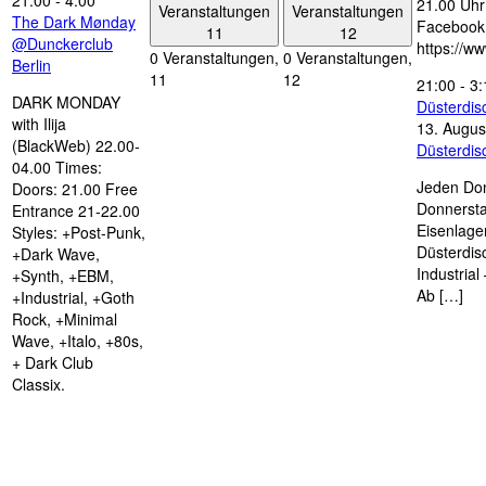
21:00
-
4:00
21.00 Uhr 
Veranstaltungen
Veranstaltungen
The Dark Mønday
Facebook
11
12
@Dunckerclub
https://w
0 Veranstaltungen,
0 Veranstaltungen,
Berlin
11
12
21:00
-
3:
DARK MONDAY
Düsterdi
with Ilija
13. Augus
(BlackWeb) 22.00-
Düsterdi
04.00 Times:
Jeden Don
Doors: 21.00 Free
Donnersta
Entrance 21-22.00
Eisenlage
Styles: +Post-Punk,
Düsterdis
+Dark Wave,
Industria
+Synth, +EBM,
Ab […]
+Industrial, +Goth
Rock, +Minimal
Wave, +Italo, +80s,
+ Dark Club
Classix.