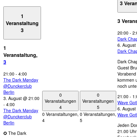
3 Vera
1
3 Veran
Veranstaltung
3
20:00
-
2:
Dark Chap
6. August
1
Dark Chap
Veranstaltung,
Dark Chap
3
Guest Bru
21:00
-
4:00
Vorabend 
The Dark Mønday
kommen u
@Dunckerclub
noch unte
Berlin
0
0
21:00
-
1:
3. August @ 21:00
Veranstaltungen
Veranstaltungen
Wave Got
-
4:00
4
5
6. August
The Dark Mønday
0 Veranstaltungen,
0 Veranstaltungen,
Wave Got
@Dunckerclub
4
5
Berlin
Jeden Don
21.00 Uhr 
✪ The Dark