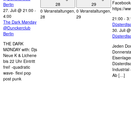
Facebook
28
29
Berlin
https://w
27. Juli @ 21:00
-
0 Veranstaltungen,
0 Veranstaltungen,
4:00
28
29
21:00
-
3:
The Dark Mønday
Düsterdi
@Dunckerclub
30. Juli 
Berlin
Düsterdi
THE DARK
Jeden Don
MØNDAY with: Djs
Donnersta
Neue K & Lichene
Eisenlage
bis 22 Uhr Eintritt
Düsterdis
frei! -quadratic
Industria
wave- flexi pop
Ab […]
post punk