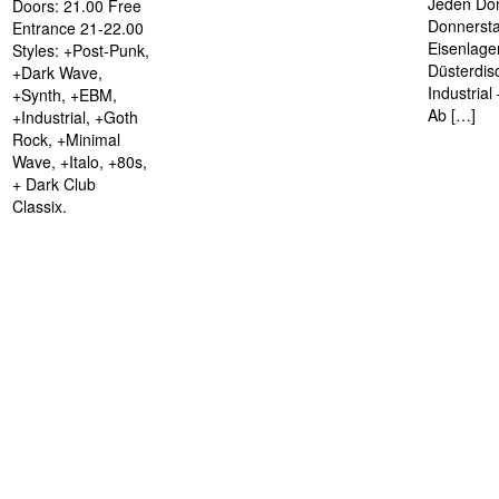
Jeden Don
Doors: 21.00 Free
Donnersta
Entrance 21-22.00
Eisenlage
Styles: +Post-Punk,
Düsterdis
+Dark Wave,
Industria
+Synth, +EBM,
Ab […]
+Industrial, +Goth
Rock, +Minimal
Wave, +Italo, +80s,
+ Dark Club
Classix.