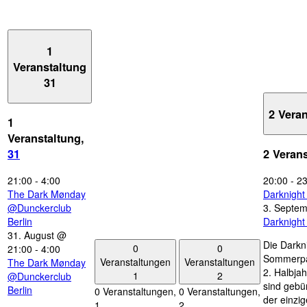
1
Veranstaltung
31
2 Vera
1
Veranstaltung,
31
2 Veran
21:00
-
4:00
20:00
-
23
The Dark Mønday
Darknigh
@Dunckerclub
3. Septe
Berlin
Darknigh
31. August @
Die Darkn
0
0
21:00
-
4:00
Sommerpau
Veranstaltungen
Veranstaltungen
The Dark Mønday
2. Halbjah
1
2
@Dunckerclub
sind gebün
Berlin
0 Veranstaltungen,
0 Veranstaltungen,
der einzi
1
2