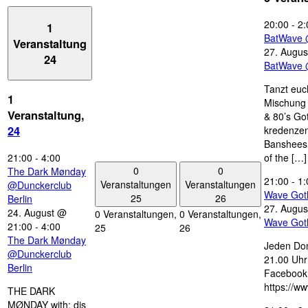
20:00
-
2:
1
BatWave 
Veranstaltung
27. Augus
24
BatWave 
Tanzt euc
1
Mischung 
Veranstaltung,
& 80’s Go
kredenzen
24
Banshees,
21:00
-
4:00
of the […]
0
0
The Dark Mønday
21:00
-
1:
Veranstaltungen
Veranstaltungen
@Dunckerclub
Wave Got
25
26
Berlin
27. Augus
24. August @
0 Veranstaltungen,
0 Veranstaltungen,
Wave Got
21:00
-
4:00
25
26
The Dark Mønday
Jeden Don
@Dunckerclub
21.00 Uhr 
Berlin
Facebook
https://w
THE DARK
MØNDAY with: djs