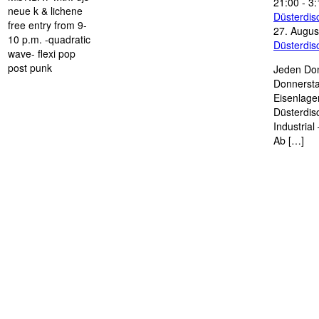
21:00
-
3:
neue k & lichene
Düsterdi
free entry from 9-
27. Augus
10 p.m. -quadratic
Düsterdi
wave- flexi pop
post punk
Jeden Don
Donnersta
Eisenlage
Düsterdis
Industria
Ab […]