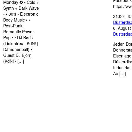
Facebook
Mønday ✪ • Cold +
https://w
Synth + Dark Wave
• • 80's • Electronic
21:00
-
3:
Body Music • •
Düsterdi
Post-Punk
6. August
Rømantic Power
Düsterdi
Pop • • DJ Børis
(Linientreu | KdN! |
Jeden Don
Dämonenball) •
Donnersta
Guest DJ Björn
Eisenlage
(KdN! / […]
Düsterdis
Industria
Ab […]