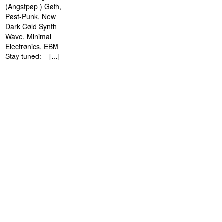
(Angstpøp ) Gøth,
Pøst-Punk, New
Dark Cøld Synth
Wave, Minimal
Electrønics, EBM
Stay tuned: – […]