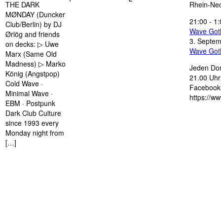
THE DARK
Rhein-Nec
MØNDAY (Duncker
21:00
-
1:
Club/Berlin) by DJ
Wave Got
Ørlög and friends
3. Septe
on decks: ▷ Uwe
Wave Got
Marx (Same Old
Madness) ▷ Marko
Jeden Don
König (Angstpop)
21.00 Uhr 
Cold Wave ·
Facebook 
Minimal Wave ·
https://w
EBM · Postpunk
Dark Club Culture
since 1993 every
Monday night from
[…]