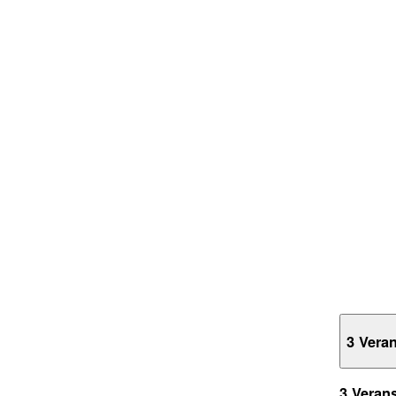
3 Vera
3 Veran