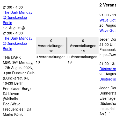
2 Veran
21:00
-
4:00
The Dark Mønday
21:00
-
1:
@Dunckerclub
Wave Got
Berlin
20. Augus
17. August @
Wave Got
21:00
-
4:00
The Dark Mønday
Jeden Don
0
0
@Dunckerclub
21.00 Uhr 
Veranstaltungen
Veranstaltungen
Berlin
Facebook
18
19
https://w
0 Veranstaltungen,
0 Veranstaltungen,
THE DARK
18
19
MØNDAY Mønday,
21:00
-
3:
17th August 2026,
Düsterdi
9 pm Duncker Club
20. Augus
(Dunckerstr. 64,
Düsterdi
10439 Berlin-
Jeden Don
Prenzlauer Berg)
Donnersta
DJ Lieven
Eisenlage
(Walhalla
Düsterdis
Rec./Wave
Industria
Frequencies ) DJ
Ab […]
Markø König