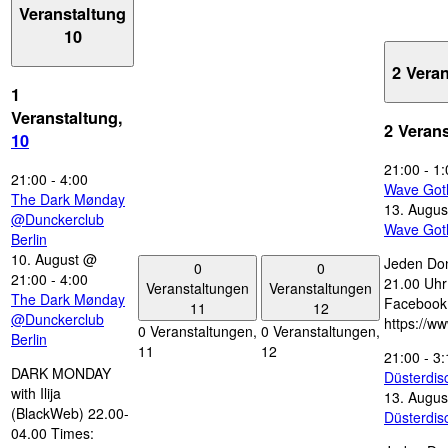
Veranstaltung
10
2 Vera
1
Veranstaltung,
2 Veran
10
21:00
-
1:
21:00
-
4:00
Wave Got
The Dark Mønday
13. Augus
@Dunckerclub
Wave Got
Berlin
10. August @
Jeden Don
0
0
21:00
-
4:00
21.00 Uhr 
Veranstaltungen
Veranstaltungen
The Dark Mønday
Facebook
11
12
@Dunckerclub
https://w
0 Veranstaltungen,
0 Veranstaltungen,
Berlin
11
12
21:00
-
3:
DARK MONDAY
Düsterdi
with Ilija
13. Augus
(BlackWeb) 22.00-
Düsterdi
04.00 Times: