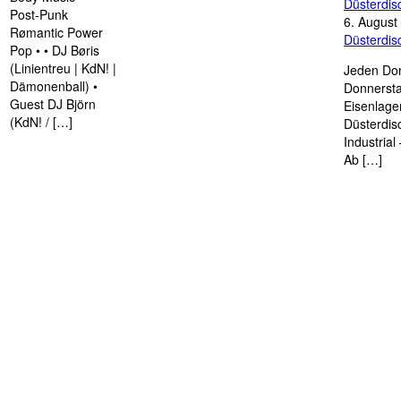
Düsterdi
Post-Punk
6. August
Rømantic Power
Düsterdi
Pop • • DJ Børis
(Linientreu | KdN! |
Jeden Don
Dämonenball) •
Donnersta
Guest DJ Björn
Eisenlage
(KdN! / […]
Düsterdis
Industria
Ab […]