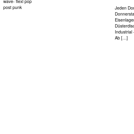
wave- flexi pop
post punk
Jeden Don
Donnersta
Eisenlage
Düsterdis
Industria
Ab […]