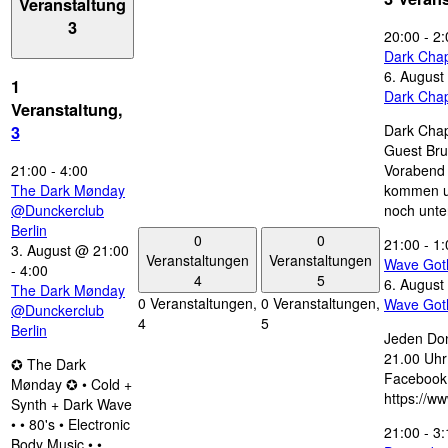
Veranstaltung
3
20:00
-
2:
Dark Chap
6. August
1
Dark Chap
Veranstaltung,
Dark Chap
3
Guest Bru
21:00
-
4:00
Vorabend 
The Dark Mønday
kommen u
@Dunckerclub
noch unte
Berlin
0
0
21:00
-
1:
3. August @ 21:00
Veranstaltungen
Veranstaltungen
Wave Got
-
4:00
4
5
6. August
The Dark Mønday
0 Veranstaltungen,
0 Veranstaltungen,
Wave Got
@Dunckerclub
4
5
Berlin
Jeden Don
21.00 Uhr 
✪ The Dark
Facebook
Mønday ✪ • Cold +
https://w
Synth + Dark Wave
• • 80's • Electronic
21:00
-
3:
Body Music • •