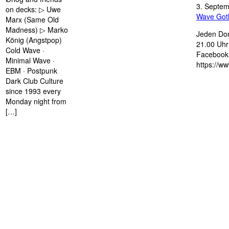
3. Septe
on decks: ▷ Uwe
Wave Got
Marx (Same Old
Madness) ▷ Marko
Jeden Don
König (Angstpop)
21.00 Uhr 
Cold Wave ·
Facebook 
Minimal Wave ·
https://w
EBM · Postpunk
Dark Club Culture
since 1993 every
Monday night from
[…]