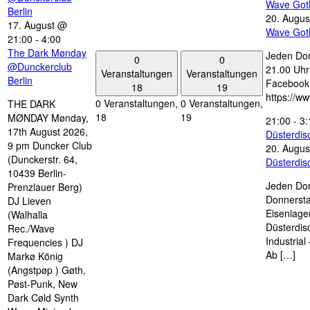
Wave Got
Berlin
20. Augus
17. August @
Wave Got
21:00
-
4:00
The Dark Mønday
Jeden Don
0
0
@Dunckerclub
21.00 Uhr 
Veranstaltungen
Veranstaltungen
Berlin
Facebook
18
19
https://w
0 Veranstaltungen,
0 Veranstaltungen,
THE DARK
18
19
MØNDAY Mønday,
21:00
-
3:
17th August 2026,
Düsterdi
9 pm Duncker Club
20. Augus
(Dunckerstr. 64,
Düsterdi
10439 Berlin-
Jeden Don
Prenzlauer Berg)
Donnersta
DJ Lieven
Eisenlage
(Walhalla
Düsterdis
Rec./Wave
Industria
Frequencies ) DJ
Ab […]
Markø König
(Angstpøp ) Gøth,
Pøst-Punk, New
Dark Cøld Synth