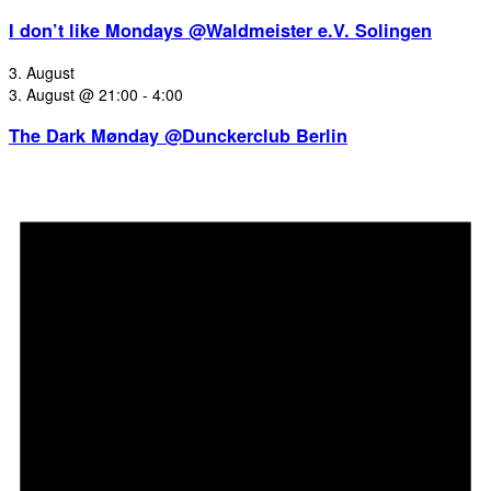
I don’t like Mondays @Waldmeister e.V. Solingen
3. August
3. August @ 21:00
-
4:00
The Dark Mønday @Dunckerclub Berlin