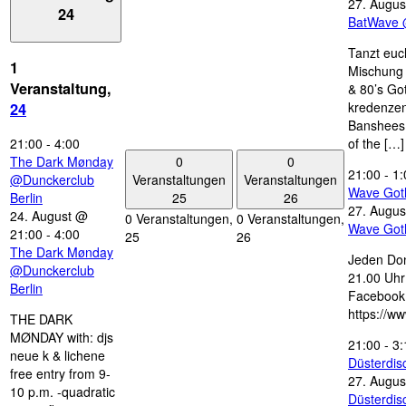
27. Augus
24
BatWave 
Tanzt euc
1
Mischung 
Veranstaltung,
& 80’s Go
kredenzen
24
Banshees,
21:00
-
4:00
of the […]
0
0
The Dark Mønday
21:00
-
1:
Veranstaltungen
Veranstaltungen
@Dunckerclub
Wave Got
25
26
Berlin
27. Augus
24. August @
0 Veranstaltungen,
0 Veranstaltungen,
Wave Got
21:00
-
4:00
25
26
The Dark Mønday
Jeden Don
@Dunckerclub
21.00 Uhr 
Berlin
Facebook
https://w
THE DARK
MØNDAY with: djs
21:00
-
3:
neue k & lichene
Düsterdi
free entry from 9-
27. Augus
10 p.m. -quadratic
Düsterdi