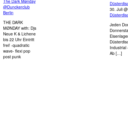
The Dark Mønday
Düsterdi
@Dunckerclub
30. Juli 
Berlin
Düsterdi
THE DARK
Jeden Don
MØNDAY with: Djs
Donnersta
Neue K & Lichene
Eisenlage
bis 22 Uhr Eintritt
Düsterdis
frei! -quadratic
Industria
wave- flexi pop
Ab […]
post punk