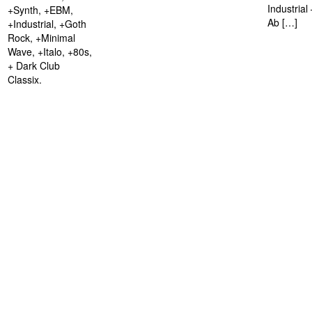
Industria
+Synth, +EBM,
Ab […]
+Industrial, +Goth
Rock, +Minimal
Wave, +Italo, +80s,
+ Dark Club
Classix.