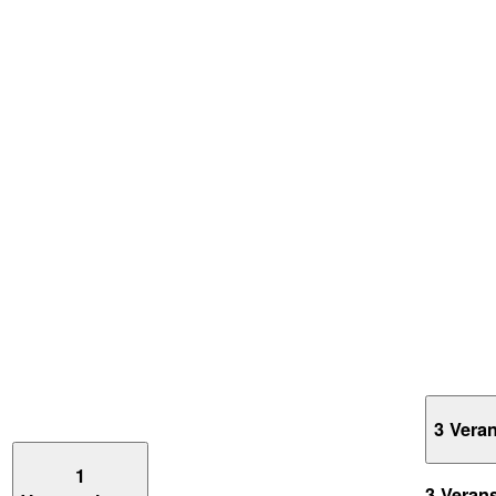
3 Vera
1
3 Veran