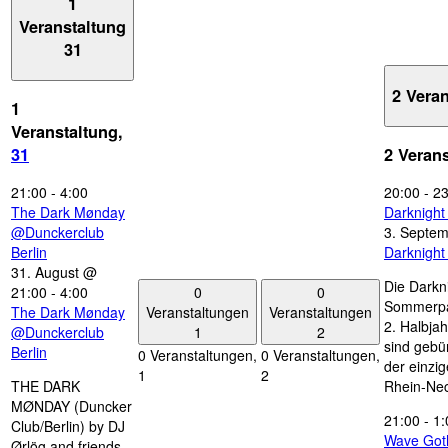
1
Veranstaltung
31
2 Vera
1
Veranstaltung,
31
2 Veran
21:00
-
4:00
20:00
-
23
The Dark Mønday
Darknigh
@Dunckerclub
3. Septe
Berlin
Darknigh
31. August @
Die Darkn
0
0
21:00
-
4:00
Sommerpau
Veranstaltungen
Veranstaltungen
The Dark Mønday
2. Halbjah
1
2
@Dunckerclub
sind gebün
Berlin
0 Veranstaltungen,
0 Veranstaltungen,
der einzi
1
2
THE DARK
Rhein-Nec
MØNDAY (Duncker
21:00
-
1:
Club/Berlin) by DJ
Wave Got
Ørlög and friends