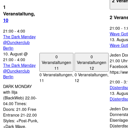
2 Vera
1
Veranstaltung,
2 Veran
10
21:00
-
1:
21:00
-
4:00
Wave Got
The Dark Mønday
13. Augus
@Dunckerclub
Wave Got
Berlin
10. August @
Jeden Don
0
0
21:00
-
4:00
21.00 Uhr 
Veranstaltungen
Veranstaltungen
The Dark Mønday
Facebook
11
12
@Dunckerclub
https://w
0 Veranstaltungen,
0 Veranstaltungen,
Berlin
11
12
21:00
-
3:
DARK MONDAY
Düsterdi
with Ilija
13. Augus
(BlackWeb) 22.00-
Düsterdi
04.00 Times:
Jeden Don
Doors: 21.00 Free
Donnersta
Entrance 21-22.00
Eisenlage
Styles: +Post-Punk,
Düsterdis
+Dark Wave,