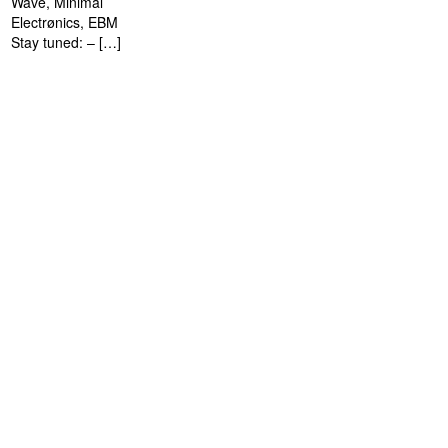
Wave, Minimal
Electrønics, EBM
Stay tuned: – […]