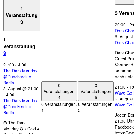
1
3 Veran
Veranstaltung
3
20:00
-
2:
Dark Chap
6. August
1
Dark Chap
Veranstaltung,
Dark Chap
3
Guest Bru
21:00
-
4:00
Vorabend 
The Dark Mønday
kommen u
@Dunckerclub
noch unte
Berlin
0
0
21:00
-
1:
3. August @ 21:00
Veranstaltungen
Veranstaltungen
Wave Got
-
4:00
4
5
6. August
The Dark Mønday
0 Veranstaltungen,
0 Veranstaltungen,
Wave Got
@Dunckerclub
4
5
Berlin
Jeden Don
21.00 Uhr 
✪ The Dark
Facebook
Mønday ✪ • Cold +
https://w