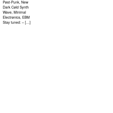
Pøst-Punk, New
Dark Cøld Synth
Wave, Minimal
Electrønics, EBM
Stay tuned: – […]