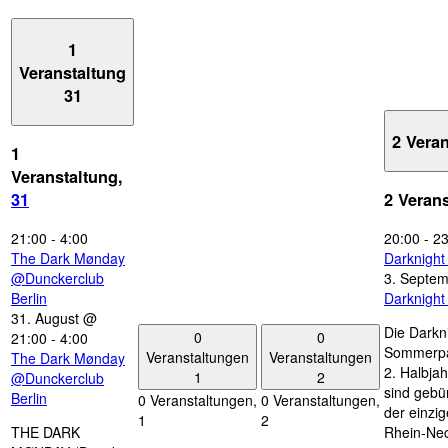
1
Veranstaltung
31
2 Vera
1
Veranstaltung,
31
2 Veran
21:00
-
4:00
20:00
-
23
The Dark Mønday
Darknigh
@Dunckerclub
3. Septe
Berlin
Darknigh
31. August @
Die Darkn
0
0
21:00
-
4:00
Sommerpau
Veranstaltungen
Veranstaltungen
The Dark Mønday
2. Halbjah
1
2
@Dunckerclub
sind gebün
Berlin
0 Veranstaltungen,
0 Veranstaltungen,
der einzi
1
2
THE DARK
Rhein-Nec