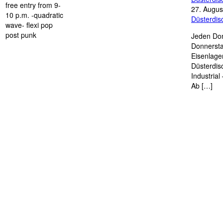
free entry from 9-
27. Augus
10 p.m. -quadratic
Düsterdi
wave- flexi pop
post punk
Jeden Don
Donnersta
Eisenlage
Düsterdis
Industria
Ab […]