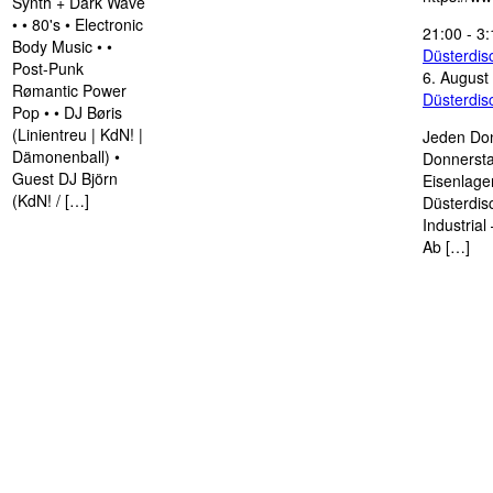
Synth + Dark Wave
• • 80's • Electronic
21:00
-
3:
Body Music • •
Düsterdi
Post-Punk
6. August
Rømantic Power
Düsterdi
Pop • • DJ Børis
(Linientreu | KdN! |
Jeden Don
Dämonenball) •
Donnersta
Guest DJ Björn
Eisenlage
(KdN! / […]
Düsterdis
Industria
Ab […]