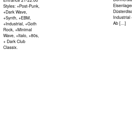
Eisenlage
Styles: +Post-Punk,
Düsterdis
+Dark Wave,
Industria
+Synth, +EBM,
Ab […]
+Industrial, +Goth
Rock, +Minimal
Wave, +Italo, +80s,
+ Dark Club
Classix.