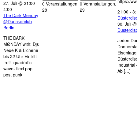
https://w
27. Juli @ 21:00
-
0 Veranstaltungen,
0 Veranstaltungen,
4:00
28
29
21:00
-
3:
The Dark Mønday
Düsterdi
@Dunckerclub
30. Juli 
Berlin
Düsterdi
THE DARK
Jeden Don
MØNDAY with: Djs
Donnersta
Neue K & Lichene
Eisenlage
bis 22 Uhr Eintritt
Düsterdis
frei! -quadratic
Industria
wave- flexi pop
Ab […]
post punk