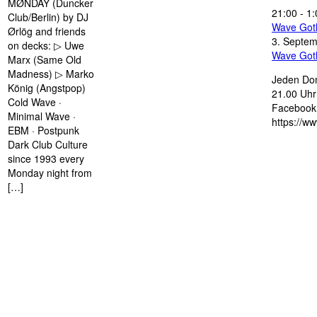
MØNDAY (Duncker
21:00
-
1:
Club/Berlin) by DJ
Wave Got
Ørlög and friends
3. Septe
on decks: ▷ Uwe
Wave Got
Marx (Same Old
Madness) ▷ Marko
Jeden Don
König (Angstpop)
21.00 Uhr 
Cold Wave ·
Facebook 
Minimal Wave ·
https://w
EBM · Postpunk
Dark Club Culture
since 1993 every
Monday night from
[…]