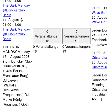
21:00
-
4:00
The Dark Mønday
21:00
-
1:
@Dunckerclub
Wave Got
Berlin
20. Augus
17. August @
Wave Got
21:00
-
4:00
The Dark Mønday
Jeden Don
0
0
@Dunckerclub
21.00 Uhr 
Veranstaltungen
Veranstaltungen
Berlin
Facebook
18
19
https://w
0 Veranstaltungen,
0 Veranstaltungen,
THE DARK
18
19
MØNDAY Mønday,
21:00
-
3:
17th August 2026,
Düsterdi
9 pm Duncker Club
20. Augus
(Dunckerstr. 64,
Düsterdi
10439 Berlin-
Jeden Don
Prenzlauer Berg)
Donnersta
DJ Lieven
Eisenlage
(Walhalla
Düsterdis
Rec./Wave
Industria
Frequencies ) DJ
Ab […]
Markø König
(Angstpøp ) Gøth,