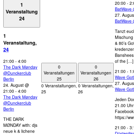
20:00
-
2:
1
BatWave 
Veranstaltung
27. Augus
24
BatWave 
Tanzt euc
1
Mischung 
Veranstaltung,
& 80’s Go
kredenzen
24
Banshees,
21:00
-
4:00
of the […]
0
0
The Dark Mønday
21:00
-
1:
Veranstaltungen
Veranstaltungen
@Dunckerclub
Wave Got
25
26
Berlin
27. Augus
24. August @
0 Veranstaltungen,
0 Veranstaltungen,
Wave Got
21:00
-
4:00
25
26
The Dark Mønday
Jeden Don
@Dunckerclub
21.00 Uhr 
Berlin
Facebook
https://w
THE DARK
MØNDAY with: djs
21:00
-
3:
neue k & lichene
Düsterdi