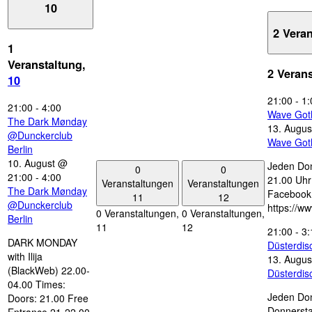
10
2 Vera
1
Veranstaltung,
2 Veran
10
21:00
-
1:
21:00
-
4:00
Wave Got
The Dark Mønday
13. Augus
@Dunckerclub
Wave Got
Berlin
10. August @
Jeden Don
0
0
21:00
-
4:00
21.00 Uhr 
Veranstaltungen
Veranstaltungen
The Dark Mønday
Facebook
11
12
@Dunckerclub
https://w
0 Veranstaltungen,
0 Veranstaltungen,
Berlin
11
12
21:00
-
3:
DARK MONDAY
Düsterdi
with Ilija
13. Augus
(BlackWeb) 22.00-
Düsterdi
04.00 Times:
Jeden Don
Doors: 21.00 Free
Donnersta
Entrance 21-22.00