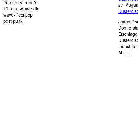
free entry from 9-
27. Augus
10 p.m. -quadratic
Düsterdi
wave- flexi pop
post punk
Jeden Don
Donnersta
Eisenlage
Düsterdis
Industria
Ab […]