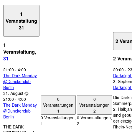
1
Veranstaltung
31
2 Vera
1
Veranstaltung,
31
2 Veran
21:00
-
4:00
20:00
-
23
The Dark Mønday
Darknigh
@Dunckerclub
3. Septe
Berlin
Darknigh
31. August @
Die Darkn
0
0
21:00
-
4:00
Sommerpau
Veranstaltungen
Veranstaltungen
The Dark Mønday
2. Halbjah
1
2
@Dunckerclub
sind gebün
Berlin
0 Veranstaltungen,
0 Veranstaltungen,
der einzi
1
2
THE DARK
Rhein-Nec