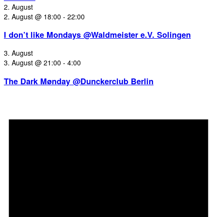
2. August
2. August @ 18:00
-
22:00
I don’t like Mondays @Waldmeister e.V. Solingen
3. August
3. August @ 21:00
-
4:00
The Dark Mønday @Dunckerclub Berlin