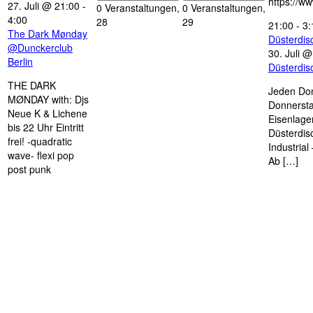
https://w
27. Juli @ 21:00
-
0 Veranstaltungen,
0 Veranstaltungen,
4:00
28
29
21:00
-
3:
The Dark Mønday
Düsterdi
@Dunckerclub
30. Juli 
Berlin
Düsterdi
THE DARK
Jeden Don
MØNDAY with: Djs
Donnersta
Neue K & Lichene
Eisenlage
bis 22 Uhr Eintritt
Düsterdis
frei! -quadratic
Industria
wave- flexi pop
Ab […]
post punk