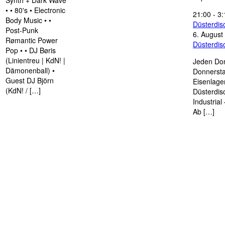
Synth + Dark Wave
• • 80's • Electronic
21:00
-
3:
Body Music • •
Düsterdi
Post-Punk
6. August
Rømantic Power
Düsterdi
Pop • • DJ Børis
(Linientreu | KdN! |
Jeden Don
Dämonenball) •
Donnersta
Guest DJ Björn
Eisenlage
(KdN! / […]
Düsterdis
Industria
Ab […]