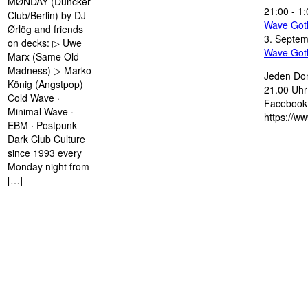
MØNDAY (Duncker
21:00
-
1:
Club/Berlin) by DJ
Wave Got
Ørlög and friends
3. Septe
on decks: ▷ Uwe
Wave Got
Marx (Same Old
Madness) ▷ Marko
Jeden Don
König (Angstpop)
21.00 Uhr 
Cold Wave ·
Facebook 
Minimal Wave ·
https://w
EBM · Postpunk
Dark Club Culture
since 1993 every
Monday night from
[…]