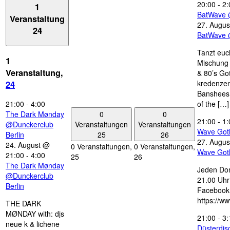
20:00
-
2:
1
BatWave 
Veranstaltung
27. Augus
24
BatWave 
Tanzt euc
1
Mischung 
Veranstaltung,
& 80’s Go
kredenzen
24
Banshees,
21:00
-
4:00
of the […]
0
0
The Dark Mønday
21:00
-
1:
Veranstaltungen
Veranstaltungen
@Dunckerclub
Wave Got
25
26
Berlin
27. Augus
24. August @
0 Veranstaltungen,
0 Veranstaltungen,
Wave Got
21:00
-
4:00
25
26
The Dark Mønday
Jeden Don
@Dunckerclub
21.00 Uhr 
Berlin
Facebook
https://w
THE DARK
MØNDAY with: djs
21:00
-
3:
neue k & lichene
Düsterdi