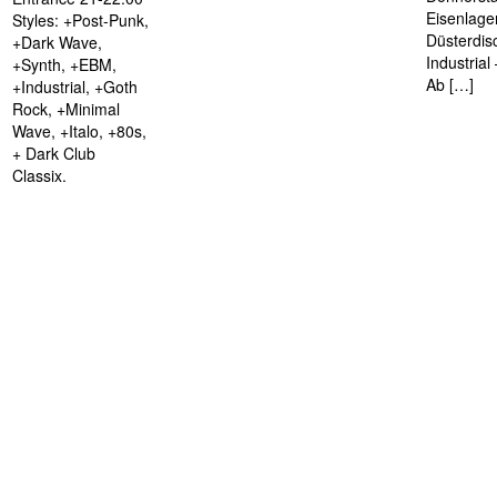
Eisenlage
Styles: +Post-Punk,
Düsterdis
+Dark Wave,
Industria
+Synth, +EBM,
Ab […]
+Industrial, +Goth
Rock, +Minimal
Wave, +Italo, +80s,
+ Dark Club
Classix.