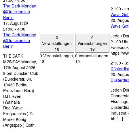
21:00
-
4:00
The Dark Mønday
21:00
-
1:
@Dunckerclub
Wave Got
Berlin
20. Augus
17. August @
Wave Got
21:00
-
4:00
The Dark Mønday
Jeden Don
0
0
@Dunckerclub
21.00 Uhr 
Veranstaltungen
Veranstaltungen
Berlin
Facebook
18
19
https://w
0 Veranstaltungen,
0 Veranstaltungen,
THE DARK
18
19
MØNDAY Mønday,
21:00
-
3:
17th August 2026,
Düsterdi
9 pm Duncker Club
20. Augus
(Dunckerstr. 64,
Düsterdi
10439 Berlin-
Jeden Don
Prenzlauer Berg)
Donnersta
DJ Lieven
Eisenlage
(Walhalla
Düsterdis
Rec./Wave
Industria
Frequencies ) DJ
Ab […]
Markø König
(Angstpøp ) Gøth,