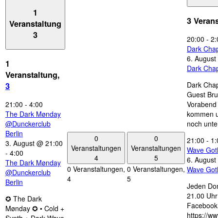
1
3 Veran
Veranstaltung
3
20:00
-
2:
Dark Chap
6. August
1
Dark Chap
Veranstaltung,
Dark Chap
3
Guest Bru
21:00
-
4:00
Vorabend 
The Dark Mønday
kommen u
@Dunckerclub
noch unte
Berlin
0
0
21:00
-
1:
3. August @ 21:00
Veranstaltungen
Veranstaltungen
Wave Got
-
4:00
4
5
6. August
The Dark Mønday
0 Veranstaltungen,
0 Veranstaltungen,
Wave Got
@Dunckerclub
4
5
Berlin
Jeden Don
21.00 Uhr 
✪ The Dark
Facebook
Mønday ✪ • Cold +
https://w