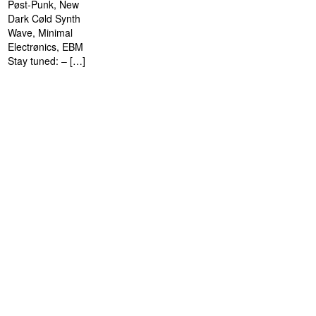
Pøst-Punk, New
Dark Cøld Synth
Wave, Minimal
Electrønics, EBM
Stay tuned: – […]