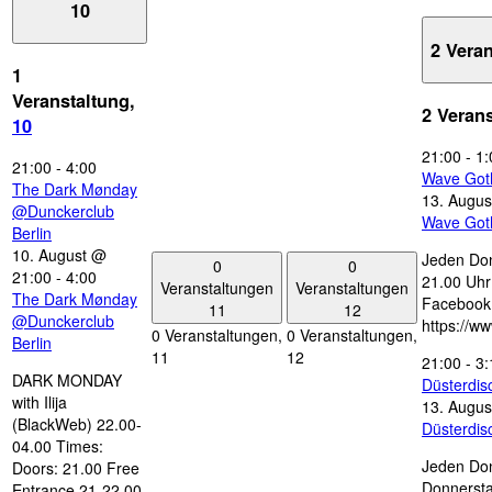
10
2 Vera
1
Veranstaltung,
2 Veran
10
21:00
-
1:
21:00
-
4:00
Wave Got
The Dark Mønday
13. Augus
@Dunckerclub
Wave Got
Berlin
10. August @
Jeden Don
0
0
21:00
-
4:00
21.00 Uhr 
Veranstaltungen
Veranstaltungen
The Dark Mønday
Facebook
11
12
@Dunckerclub
https://w
0 Veranstaltungen,
0 Veranstaltungen,
Berlin
11
12
21:00
-
3:
DARK MONDAY
Düsterdi
with Ilija
13. Augus
(BlackWeb) 22.00-
Düsterdi
04.00 Times:
Jeden Don
Doors: 21.00 Free
Donnersta
Entrance 21-22.00