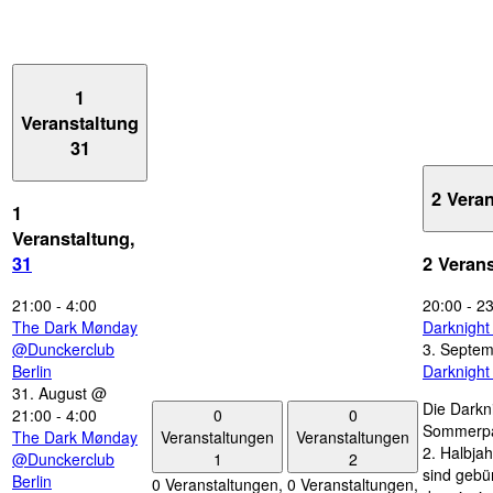
1
Veranstaltung
31
2 Vera
1
Veranstaltung,
31
2 Veran
21:00
-
4:00
20:00
-
23
The Dark Mønday
Darknigh
@Dunckerclub
3. Septe
Berlin
Darknigh
31. August @
Die Darkn
0
0
21:00
-
4:00
Sommerpau
Veranstaltungen
Veranstaltungen
The Dark Mønday
2. Halbjah
1
2
@Dunckerclub
sind gebün
Berlin
0 Veranstaltungen,
0 Veranstaltungen,