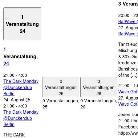
3 Veran
20:00
-
2:
1
BatWave 
Veranstaltung
27. Augus
24
BatWave 
Tanzt euc
1
Mischung 
Veranstaltung,
& 80’s Go
kredenzen
24
Banshees,
21:00
-
4:00
of the […]
0
0
The Dark Mønday
21:00
-
1:
Veranstaltungen
Veranstaltungen
@Dunckerclub
Wave Got
25
26
Berlin
27. Augus
24. August @
0 Veranstaltungen,
0 Veranstaltungen,
Wave Got
21:00
-
4:00
25
26
The Dark Mønday
Jeden Don
@Dunckerclub
21.00 Uhr 
Berlin
Facebook
https://w
THE DARK