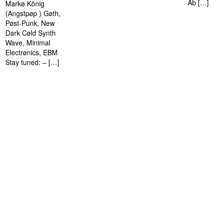
Ab […]
Markø König
(Angstpøp ) Gøth,
Pøst-Punk, New
Dark Cøld Synth
Wave, Minimal
Electrønics, EBM
Stay tuned: – […]