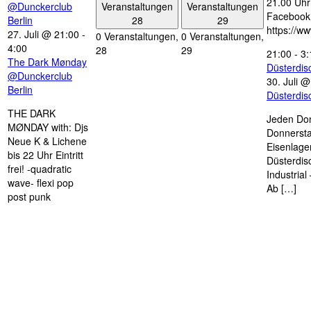
21.00 Uhr 
Veranstaltungen
Veranstaltungen
@Dunckerclub
Facebook
28
29
Berlin
https://w
27. Juli @ 21:00
-
0 Veranstaltungen,
0 Veranstaltungen,
4:00
28
29
21:00
-
3:
The Dark Mønday
Düsterdi
@Dunckerclub
30. Juli 
Berlin
Düsterdi
THE DARK
Jeden Don
MØNDAY with: Djs
Donnersta
Neue K & Lichene
Eisenlage
bis 22 Uhr Eintritt
Düsterdis
frei! -quadratic
Industria
wave- flexi pop
Ab […]
post punk