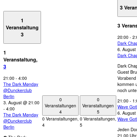
3 Vera
1
3 Veran
Veranstaltung
3
20:00
-
2:
Dark Chap
6. August
1
Dark Chap
Veranstaltung,
Dark Chap
3
Guest Bru
21:00
-
4:00
Vorabend 
The Dark Mønday
kommen u
@Dunckerclub
noch unte
Berlin
0
0
21:00
-
1:
3. August @ 21:00
Veranstaltungen
Veranstaltungen
Wave Got
-
4:00
4
5
6. August
The Dark Mønday
0 Veranstaltungen,
0 Veranstaltungen,
Wave Got
@Dunckerclub
4
5
Berlin
Jeden Don
21.00 Uhr 