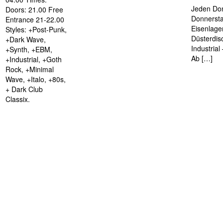
Jeden Don
Doors: 21.00 Free
Donnersta
Entrance 21-22.00
Eisenlage
Styles: +Post-Punk,
Düsterdis
+Dark Wave,
Industria
+Synth, +EBM,
Ab […]
+Industrial, +Goth
Rock, +Minimal
Wave, +Italo, +80s,
+ Dark Club
Classix.