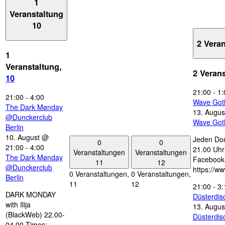
1
Veranstaltung
10
2 Vera
1
Veranstaltung,
2 Veran
10
21:00
-
1:
21:00
-
4:00
Wave Got
The Dark Mønday
13. Augus
@Dunckerclub
Wave Got
Berlin
10. August @
Jeden Don
0
0
21:00
-
4:00
21.00 Uhr 
Veranstaltungen
Veranstaltungen
The Dark Mønday
Facebook
11
12
@Dunckerclub
https://w
0 Veranstaltungen,
0 Veranstaltungen,
Berlin
11
12
21:00
-
3:
DARK MONDAY
Düsterdi
with Ilija
13. Augus
(BlackWeb) 22.00-
Düsterdi
04.00 Times: