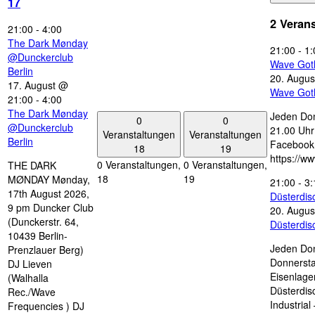
17
2 Veran
21:00
-
4:00
The Dark Mønday
21:00
-
1:
@Dunckerclub
Wave Got
Berlin
20. Augus
17. August @
Wave Got
21:00
-
4:00
The Dark Mønday
Jeden Don
0
0
@Dunckerclub
21.00 Uhr 
Veranstaltungen
Veranstaltungen
Berlin
Facebook
18
19
https://w
0 Veranstaltungen,
0 Veranstaltungen,
THE DARK
18
19
MØNDAY Mønday,
21:00
-
3:
17th August 2026,
Düsterdi
9 pm Duncker Club
20. Augus
(Dunckerstr. 64,
Düsterdi
10439 Berlin-
Jeden Don
Prenzlauer Berg)
Donnersta
DJ Lieven
Eisenlage
(Walhalla
Düsterdis
Rec./Wave
Industria
Frequencies ) DJ