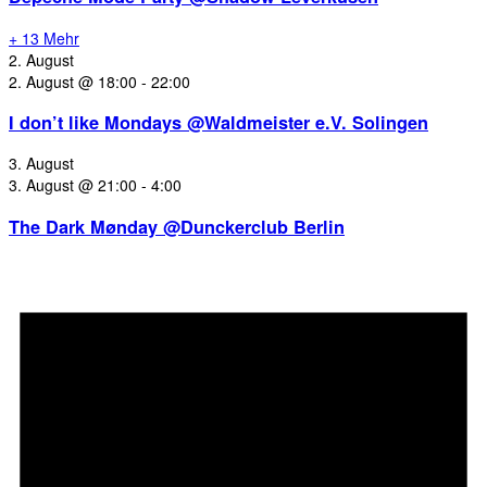
+ 13 Mehr
2. August
2. August @ 18:00
-
22:00
I don’t like Mondays @Waldmeister e.V. Solingen
3. August
3. August @ 21:00
-
4:00
The Dark Mønday @Dunckerclub Berlin