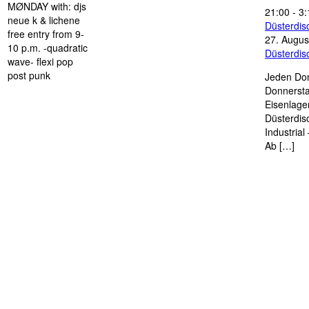
MØNDAY with: djs
21:00
-
3:
neue k & lichene
Düsterdi
free entry from 9-
27. Augus
10 p.m. -quadratic
Düsterdi
wave- flexi pop
post punk
Jeden Don
Donnersta
Eisenlage
Düsterdis
Industria
Ab […]