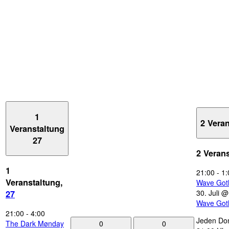
1
2 Vera
Veranstaltung
27
2 Veran
1
21:00
-
1:
Veranstaltung,
Wave Got
30. Juli 
27
Wave Got
21:00
-
4:00
Jeden Don
0
0
The Dark Mønday