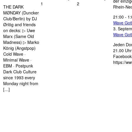
der einzi
1
2
THE DARK
Rhein-Nec
MØNDAY (Duncker
21:00
-
1:
Club/Berlin) by DJ
Wave Got
Ørlög and friends
3. Septe
on decks: ▷ Uwe
Wave Got
Marx (Same Old
Madness) ▷ Marko
Jeden Don
König (Angstpop)
21.00 Uhr 
Cold Wave ·
Facebook 
Minimal Wave ·
https://w
EBM · Postpunk
Dark Club Culture
since 1993 every
Monday night from
[…]