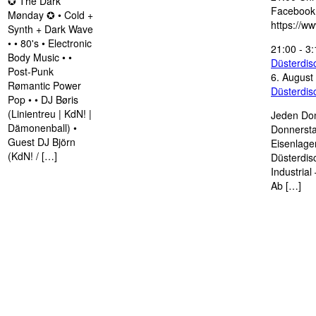
✪ The Dark
Facebook
Mønday ✪ • Cold +
https://w
Synth + Dark Wave
• • 80's • Electronic
21:00
-
3:
Body Music • •
Düsterdi
Post-Punk
6. August
Rømantic Power
Düsterdi
Pop • • DJ Børis
(Linientreu | KdN! |
Jeden Don
Dämonenball) •
Donnersta
Guest DJ Björn
Eisenlage
(KdN! / […]
Düsterdis
Industria
Ab […]