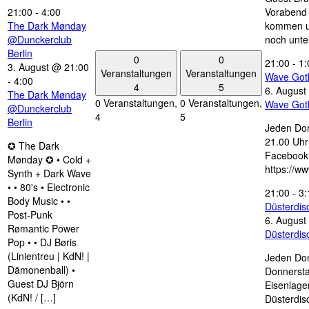
21:00
-
4:00
Vorabend 
The Dark Mønday
kommen u
@Dunckerclub
noch unte
Berlin
0
0
21:00
-
1:
3. August @ 21:00
Veranstaltungen
Veranstaltungen
Wave Got
-
4:00
4
5
6. August
The Dark Mønday
0 Veranstaltungen,
0 Veranstaltungen,
Wave Got
@Dunckerclub
4
5
Berlin
Jeden Don
21.00 Uhr 
✪ The Dark
Facebook
Mønday ✪ • Cold +
https://w
Synth + Dark Wave
• • 80's • Electronic
21:00
-
3:
Body Music • •
Düsterdi
Post-Punk
6. August
Rømantic Power
Düsterdi
Pop • • DJ Børis
(Linientreu | KdN! |
Jeden Don
Dämonenball) •
Donnersta
Guest DJ Björn
Eisenlage
(KdN! / […]
Düsterdis