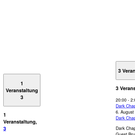
3 Vera
1
3 Veran
Veranstaltung
3
20:00
-
2:
Dark Chap
6. August
1
Dark Chap
Veranstaltung,
Dark Chap
3
Guest Bru