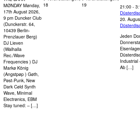
18
19
MØNDAY Mønday,
21:00
-
3:
17th August 2026,
Düsterdi
9 pm Duncker Club
20. Augus
(Dunckerstr. 64,
Düsterdi
10439 Berlin-
Jeden Don
Prenzlauer Berg)
Donnersta
DJ Lieven
Eisenlage
(Walhalla
Düsterdis
Rec./Wave
Industria
Frequencies ) DJ
Ab […]
Markø König
(Angstpøp ) Gøth,
Pøst-Punk, New
Dark Cøld Synth
Wave, Minimal
Electrønics, EBM
Stay tuned: – […]