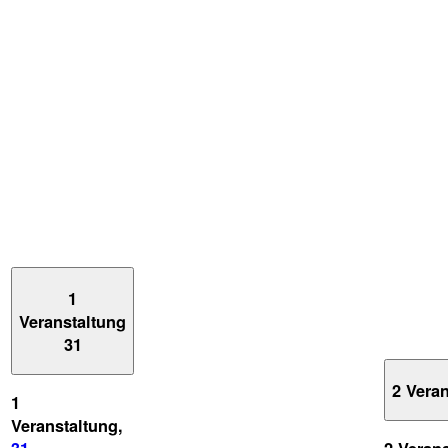
1
Veranstaltung
31
2 Vera
1
Veranstaltung,