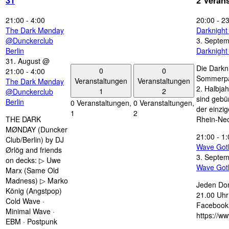
31
2 Veran
21:00
-
4:00
20:00
-
23
The Dark Mønday
Darknigh
@Dunckerclub
3. Septe
Berlin
Darknigh
31. August @
Die Darkn
0
0
21:00
-
4:00
Sommerpau
Veranstaltungen
Veranstaltungen
The Dark Mønday
2. Halbjah
1
2
@Dunckerclub
sind gebün
Berlin
0 Veranstaltungen,
0 Veranstaltungen,
der einzi
1
2
THE DARK
Rhein-Nec
MØNDAY (Duncker
21:00
-
1:
Club/Berlin) by DJ
Wave Got
Ørlög and friends
3. Septe
on decks: ▷ Uwe
Wave Got
Marx (Same Old
Madness) ▷ Marko
Jeden Don
König (Angstpop)
21.00 Uhr 
Cold Wave ·
Facebook 
Minimal Wave ·
https://w
EBM · Postpunk