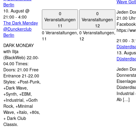
Wave Got
Berlin
10. August @
Jeden Don
0
0
21:00
-
4:00
21.00 Uhr 
Veranstaltungen
Veranstaltungen
The Dark Mønday
Facebook
11
12
@Dunckerclub
https://w
0 Veranstaltungen,
0 Veranstaltungen,
Berlin
11
12
21:00
-
3:
DARK MONDAY
Düsterdi
with Ilija
13. Augus
(BlackWeb) 22.00-
Düsterdi
04.00 Times:
Jeden Don
Doors: 21.00 Free
Donnersta
Entrance 21-22.00
Eisenlage
Styles: +Post-Punk,
Düsterdis
+Dark Wave,
Industria
+Synth, +EBM,
Ab […]
+Industrial, +Goth
Rock, +Minimal
Wave, +Italo, +80s,
+ Dark Club
Classix.