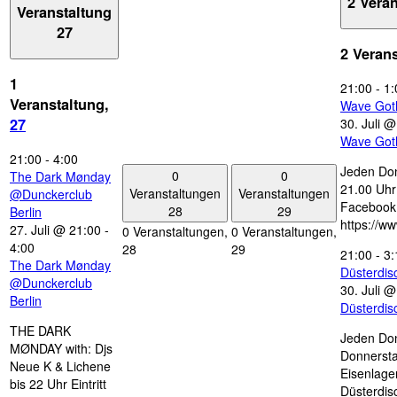
2 Vera
Veranstaltung
27
2 Veran
1
21:00
-
1:
Veranstaltung,
Wave Got
30. Juli 
27
Wave Got
21:00
-
4:00
Jeden Don
0
0
The Dark Mønday
21.00 Uhr 
Veranstaltungen
Veranstaltungen
@Dunckerclub
Facebook
28
29
Berlin
https://w
27. Juli @ 21:00
-
0 Veranstaltungen,
0 Veranstaltungen,
4:00
28
29
21:00
-
3:
The Dark Mønday
Düsterdi
@Dunckerclub
30. Juli 
Berlin
Düsterdi
THE DARK
Jeden Don
MØNDAY with: Djs
Donnersta
Neue K & Lichene
Eisenlage
bis 22 Uhr Eintritt
Düsterdis