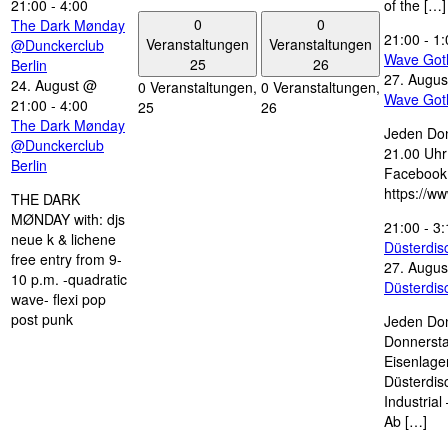
21:00
-
4:00
of the […]
0
0
The Dark Mønday
21:00
-
1:
Veranstaltungen
Veranstaltungen
@Dunckerclub
Wave Got
25
26
Berlin
27. Augus
24. August @
0 Veranstaltungen,
0 Veranstaltungen,
Wave Got
21:00
-
4:00
25
26
The Dark Mønday
Jeden Don
@Dunckerclub
21.00 Uhr 
Berlin
Facebook
https://w
THE DARK
MØNDAY with: djs
21:00
-
3:
neue k & lichene
Düsterdi
free entry from 9-
27. Augus
10 p.m. -quadratic
Düsterdi
wave- flexi pop
post punk
Jeden Don
Donnersta
Eisenlage
Düsterdis
Industria
Ab […]