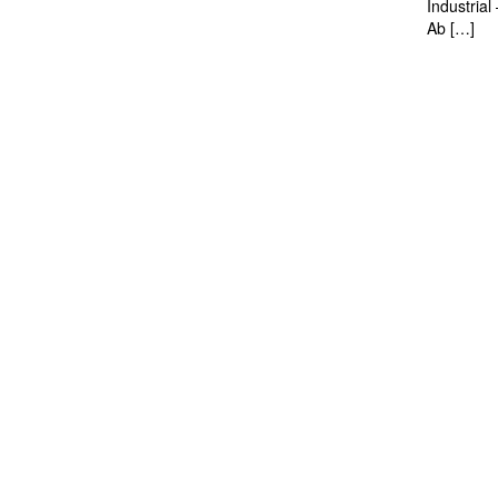
Industria
Ab […]