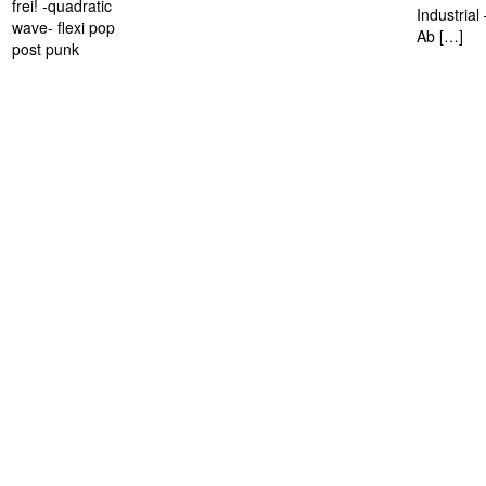
frei! -quadratic
Industria
wave- flexi pop
Ab […]
post punk