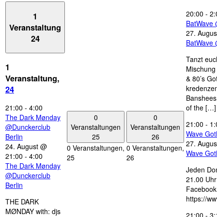
20:00
-
2:
1
BatWave 
Veranstaltung
27. Augus
24
BatWave 
Tanzt euc
1
Mischung 
Veranstaltung,
& 80’s Go
kredenzen
24
Banshees,
21:00
-
4:00
of the […]
0
0
The Dark Mønday
21:00
-
1:
Veranstaltungen
Veranstaltungen
@Dunckerclub
Wave Got
25
26
Berlin
27. Augus
24. August @
0 Veranstaltungen,
0 Veranstaltungen,
Wave Got
21:00
-
4:00
25
26
The Dark Mønday
Jeden Don
@Dunckerclub
21.00 Uhr 
Berlin
Facebook
https://w
THE DARK
MØNDAY with: djs
21:00
-
3: