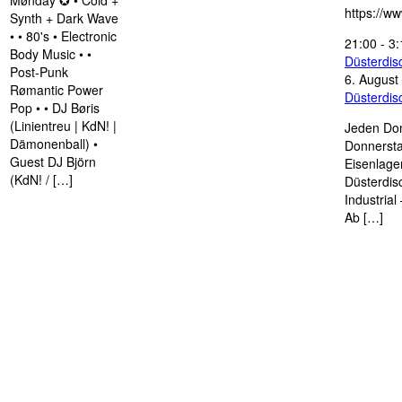
Mønday ✪ • Cold +
https://w
Synth + Dark Wave
• • 80's • Electronic
21:00
-
3:
Body Music • •
Düsterdi
Post-Punk
6. August
Rømantic Power
Düsterdi
Pop • • DJ Børis
(Linientreu | KdN! |
Jeden Don
Dämonenball) •
Donnersta
Guest DJ Björn
Eisenlage
(KdN! / […]
Düsterdis
Industria
Ab […]