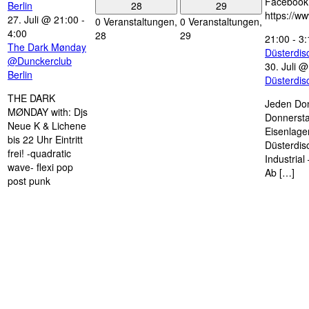
Facebook
28
29
Berlin
https://w
27. Juli @ 21:00
-
0 Veranstaltungen,
0 Veranstaltungen,
4:00
28
29
21:00
-
3:
The Dark Mønday
Düsterdi
@Dunckerclub
30. Juli 
Berlin
Düsterdi
THE DARK
Jeden Don
MØNDAY with: Djs
Donnersta
Neue K & Lichene
Eisenlage
bis 22 Uhr Eintritt
Düsterdis
frei! -quadratic
Industria
wave- flexi pop
Ab […]
post punk