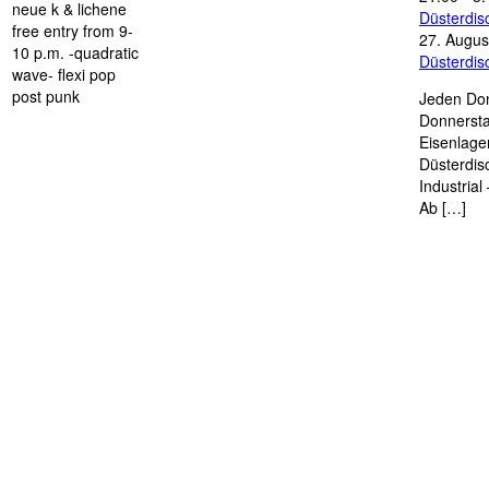
neue k & lichene
Düsterdi
free entry from 9-
27. Augus
10 p.m. -quadratic
Düsterdi
wave- flexi pop
post punk
Jeden Don
Donnersta
Eisenlage
Düsterdis
Industria
Ab […]