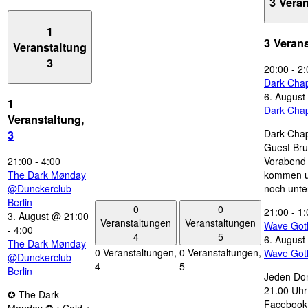
3 Vera
1
3 Veran
Veranstaltung
3
20:00
-
2:
Dark Chap
6. August
1
Dark Chap
Veranstaltung,
Dark Chap
3
Guest Bru
21:00
-
4:00
Vorabend 
The Dark Mønday
kommen u
@Dunckerclub
noch unte
Berlin
0
0
21:00
-
1:
3. August @ 21:00
Veranstaltungen
Veranstaltungen
Wave Got
-
4:00
4
5
6. August
The Dark Mønday
0 Veranstaltungen,
0 Veranstaltungen,
Wave Got
@Dunckerclub
4
5
Berlin
Jeden Don
21.00 Uhr 
✪ The Dark
Facebook