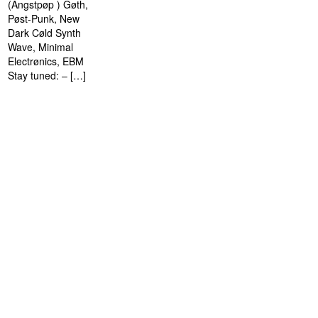
(Angstpøp ) Gøth,
Pøst-Punk, New
Dark Cøld Synth
Wave, Minimal
Electrønics, EBM
Stay tuned: – […]