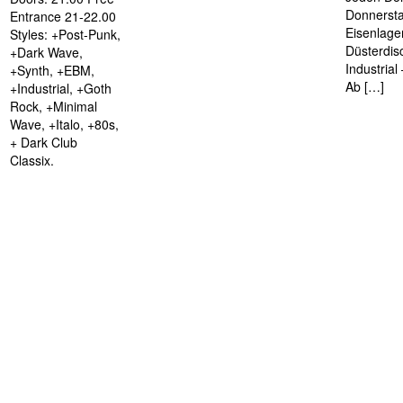
Donnersta
Entrance 21-22.00
Eisenlage
Styles: +Post-Punk,
Düsterdis
+Dark Wave,
Industria
+Synth, +EBM,
Ab […]
+Industrial, +Goth
Rock, +Minimal
Wave, +Italo, +80s,
+ Dark Club
Classix.