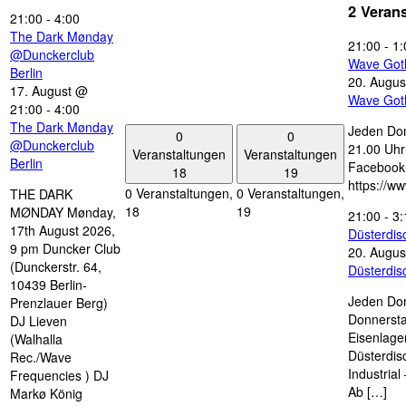
2 Veran
21:00
-
4:00
The Dark Mønday
21:00
-
1:
@Dunckerclub
Wave Got
Berlin
20. Augus
17. August @
Wave Got
21:00
-
4:00
The Dark Mønday
Jeden Don
0
0
@Dunckerclub
21.00 Uhr 
Veranstaltungen
Veranstaltungen
Berlin
Facebook
18
19
https://w
0 Veranstaltungen,
0 Veranstaltungen,
THE DARK
18
19
MØNDAY Mønday,
21:00
-
3:
17th August 2026,
Düsterdi
9 pm Duncker Club
20. Augus
(Dunckerstr. 64,
Düsterdi
10439 Berlin-
Jeden Don
Prenzlauer Berg)
Donnersta
DJ Lieven
Eisenlage
(Walhalla
Düsterdis
Rec./Wave
Industria
Frequencies ) DJ
Ab […]
Markø König