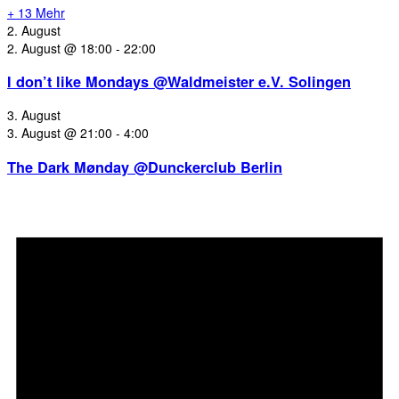
+ 13 Mehr
2. August
2. August @ 18:00
-
22:00
I don’t like Mondays @Waldmeister e.V. Solingen
3. August
3. August @ 21:00
-
4:00
The Dark Mønday @Dunckerclub Berlin