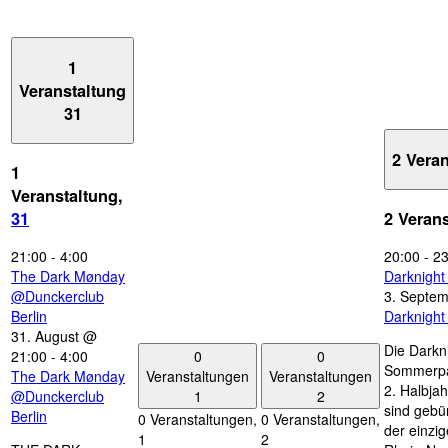
1
Veranstaltung
31
2 Vera
1
Veranstaltung,
31
2 Veran
21:00
-
4:00
20:00
-
23
The Dark Mønday
Darknigh
@Dunckerclub
3. Septe
Berlin
Darknigh
31. August @
Die Darkn
0
0
21:00
-
4:00
Sommerpau
Veranstaltungen
Veranstaltungen
The Dark Mønday
2. Halbjah
1
2
@Dunckerclub
sind gebün
Berlin
0 Veranstaltungen,
0 Veranstaltungen,
der einzi
1
2