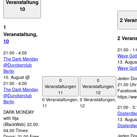
Veranstaltung
10
2 Vera
1
Veranstaltung,
2 Veran
10
21:00
-
1:
21:00
-
4:00
Wave Got
The Dark Mønday
13. Augus
@Dunckerclub
Wave Got
Berlin
10. August @
Jeden Don
0
0
21:00
-
4:00
21.00 Uhr 
Veranstaltungen
Veranstaltungen
The Dark Mønday
Facebook
11
12
@Dunckerclub
https://w
0 Veranstaltungen,
0 Veranstaltungen,
Berlin
11
12
21:00
-
3:
DARK MONDAY
Düsterdi
with Ilija
13. Augus
(BlackWeb) 22.00-
Düsterdi
04.00 Times:
Jeden Don
Doors: 21.00 Free