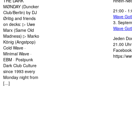
THE DARK
Rhein-Nec
MØNDAY (Duncker
21:00
-
1:
Club/Berlin) by DJ
Wave Got
Ørlög and friends
3. Septe
on decks: ▷ Uwe
Wave Got
Marx (Same Old
Madness) ▷ Marko
Jeden Don
König (Angstpop)
21.00 Uhr 
Cold Wave ·
Facebook 
Minimal Wave ·
https://w
EBM · Postpunk
Dark Club Culture
since 1993 every
Monday night from
[…]