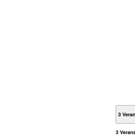
3 Vera
3 Veran