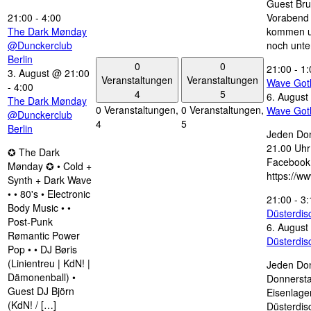
Guest Bru
21:00
-
4:00
Vorabend 
The Dark Mønday
kommen u
@Dunckerclub
noch unte
Berlin
0
0
21:00
-
1:
3. August @ 21:00
Veranstaltungen
Veranstaltungen
Wave Got
-
4:00
4
5
6. August
The Dark Mønday
0 Veranstaltungen,
0 Veranstaltungen,
Wave Got
@Dunckerclub
4
5
Berlin
Jeden Don
21.00 Uhr 
✪ The Dark
Facebook
Mønday ✪ • Cold +
https://w
Synth + Dark Wave
• • 80's • Electronic
21:00
-
3:
Body Music • •
Düsterdi
Post-Punk
6. August
Rømantic Power
Düsterdi
Pop • • DJ Børis
(Linientreu | KdN! |
Jeden Don
Dämonenball) •
Donnersta
Guest DJ Björn
Eisenlage
(KdN! / […]
Düsterdis