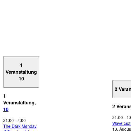
1
Veranstaltung
10
2 Vera
1
Veranstaltung,
2 Veran
10
21:00
-
1:
21:00
-
4:00
Wave Got
The Dark Mønday
13. Augus