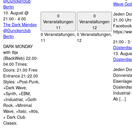
@Dunckerclub
Wave Got
Berlin
10. August @
Jeden Don
0
0
21:00
-
4:00
21.00 Uhr 
Veranstaltungen
Veranstaltungen
The Dark Mønday
Facebook
11
12
@Dunckerclub
https://w
0 Veranstaltungen,
0 Veranstaltungen,
Berlin
11
12
21:00
-
3:
DARK MONDAY
Düsterdi
with Ilija
13. Augus
(BlackWeb) 22.00-
Düsterdi
04.00 Times:
Jeden Don
Doors: 21.00 Free
Donnersta
Entrance 21-22.00
Eisenlage
Styles: +Post-Punk,
Düsterdis
+Dark Wave,
Industria
+Synth, +EBM,
Ab […]
+Industrial, +Goth
Rock, +Minimal
Wave, +Italo, +80s,
+ Dark Club
Classix.