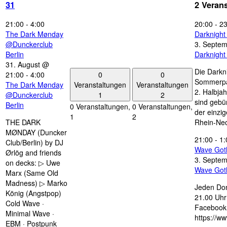
31
2 Veran
21:00
-
4:00
20:00
-
23
The Dark Mønday
Darknigh
@Dunckerclub
3. Septe
Berlin
Darknigh
31. August @
Die Darkn
0
0
21:00
-
4:00
Sommerpau
Veranstaltungen
Veranstaltungen
The Dark Mønday
2. Halbjah
1
2
@Dunckerclub
sind gebün
Berlin
0 Veranstaltungen,
0 Veranstaltungen,
der einzi
1
2
THE DARK
Rhein-Nec
MØNDAY (Duncker
21:00
-
1:
Club/Berlin) by DJ
Wave Got
Ørlög and friends
3. Septe
on decks: ▷ Uwe
Wave Got
Marx (Same Old
Madness) ▷ Marko
Jeden Don
König (Angstpop)
21.00 Uhr 
Cold Wave ·
Facebook 
Minimal Wave ·
https://w
EBM · Postpunk