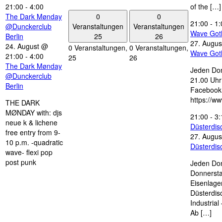
21:00
-
4:00
of the […]
0
0
The Dark Mønday
21:00
-
1:
Veranstaltungen
Veranstaltungen
@Dunckerclub
Wave Got
25
26
Berlin
27. Augus
24. August @
0 Veranstaltungen,
0 Veranstaltungen,
Wave Got
21:00
-
4:00
25
26
The Dark Mønday
Jeden Don
@Dunckerclub
21.00 Uhr 
Berlin
Facebook
https://w
THE DARK
MØNDAY with: djs
21:00
-
3:
neue k & lichene
Düsterdi
free entry from 9-
27. Augus
10 p.m. -quadratic
Düsterdi
wave- flexi pop
post punk
Jeden Don
Donnersta
Eisenlage
Düsterdis
Industria
Ab […]