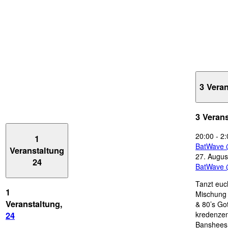
3 Vera
3 Veran
20:00
-
2:
1
BatWave 
Veranstaltung
27. Augus
24
BatWave 
Tanzt euc
1
Mischung 
Veranstaltung,
& 80’s Go
kredenzen
24
Banshees,