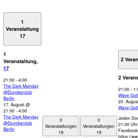
1
Veranstaltung
17
1
2 Vera
Veranstaltung,
17
2 Veran
21:00
-
4:00
The Dark Mønday
21:00
-
1:
@Dunckerclub
Wave Got
Berlin
20. Augus
17. August @
Wave Got
21:00
-
4:00
The Dark Mønday
Jeden Don
0
0
@Dunckerclub
21.00 Uhr 
Veranstaltungen
Veranstaltungen
Berlin
Facebook
18
19
https://w