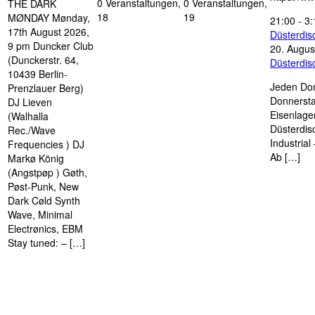
0 Veranstaltungen,
0 Veranstaltungen,
THE DARK
18
19
MØNDAY Mønday,
21:00
-
3:
17th August 2026,
Düsterdi
9 pm Duncker Club
20. Augus
(Dunckerstr. 64,
Düsterdi
10439 Berlin-
Jeden Don
Prenzlauer Berg)
Donnersta
DJ Lieven
Eisenlage
(Walhalla
Düsterdis
Rec./Wave
Industria
Frequencies ) DJ
Ab […]
Markø König
(Angstpøp ) Gøth,
Pøst-Punk, New
Dark Cøld Synth
Wave, Minimal
Electrønics, EBM
Stay tuned: – […]