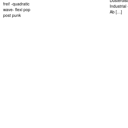
Düsterdis
frei! -quadratic
Industria
wave- flexi pop
Ab […]
post punk