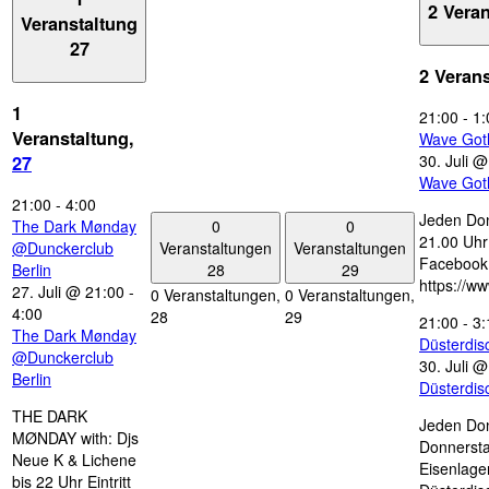
2 Vera
Veranstaltung
27
2 Veran
1
21:00
-
1:
Veranstaltung,
Wave Got
30. Juli 
27
Wave Got
21:00
-
4:00
Jeden Don
0
0
The Dark Mønday
21.00 Uhr 
Veranstaltungen
Veranstaltungen
@Dunckerclub
Facebook
28
29
Berlin
https://w
27. Juli @ 21:00
-
0 Veranstaltungen,
0 Veranstaltungen,
4:00
28
29
21:00
-
3:
The Dark Mønday
Düsterdi
@Dunckerclub
30. Juli 
Berlin
Düsterdi
THE DARK
Jeden Don
MØNDAY with: Djs
Donnersta
Neue K & Lichene
Eisenlage
bis 22 Uhr Eintritt