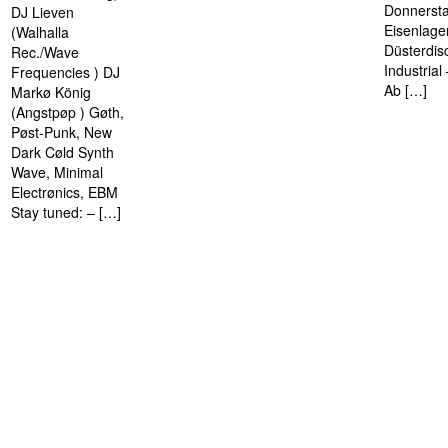
Donnersta
DJ Lieven
Eisenlage
(Walhalla
Düsterdis
Rec./Wave
Industria
Frequencies ) DJ
Ab […]
Markø König
(Angstpøp ) Gøth,
Pøst-Punk, New
Dark Cøld Synth
Wave, Minimal
Electrønics, EBM
Stay tuned: – […]