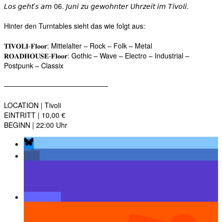
𝘓𝘰𝘴 𝘨𝘦𝘩𝘵’𝘴 𝘢𝘮 06. 𝘑𝘶𝘯𝘪 𝘻𝘶 𝘨𝘦𝘸𝘰𝘩𝘯𝘵𝘦𝘳 𝘜𝘩𝘳𝘻𝘦𝘪𝘵 𝘪𝘮 𝘛𝘪𝘷𝘰𝘭𝘪.⁣
Hinter den Turntables sieht das wie folgt aus:⁣
𝐓𝐈𝐕𝐎𝐋𝐈-𝐅𝐥𝐨𝐨𝐫: Mittelalter – Rock – Folk – Metal⁣
𝐑𝐎𝐀𝐃𝐇𝐎𝐔𝐒𝐄-𝐅𝐥𝐨𝐨𝐫: Gothic – Wave – Electro – Industrial –
Postpunk – Classix⁣
———————————————⁣
LOCATION | Tivoli⁣
EINTRITT | 10,00 €⁣
BEGINN | 22:00 Uhr