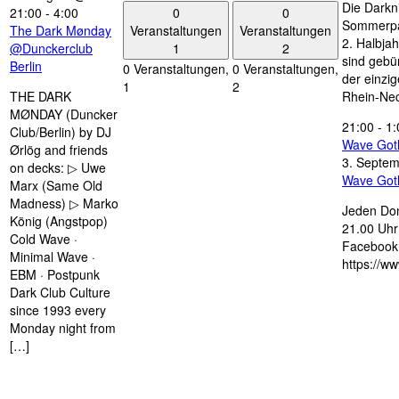
Die Darkn
0
0
21:00
-
4:00
Sommerpau
Veranstaltungen
Veranstaltungen
The Dark Mønday
2. Halbjah
1
2
@Dunckerclub
sind gebün
Berlin
0 Veranstaltungen,
0 Veranstaltungen,
der einzi
1
2
THE DARK
Rhein-Nec
MØNDAY (Duncker
21:00
-
1:
Club/Berlin) by DJ
Wave Got
Ørlög and friends
3. Septe
on decks: ▷ Uwe
Wave Got
Marx (Same Old
Madness) ▷ Marko
Jeden Don
König (Angstpop)
21.00 Uhr 
Cold Wave ·
Facebook 
Minimal Wave ·
https://w
EBM · Postpunk
Dark Club Culture
since 1993 every
Monday night from
[…]