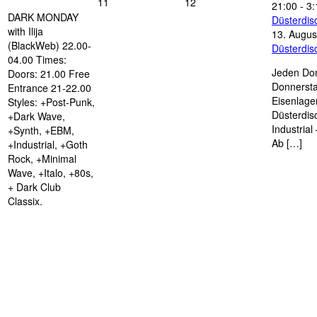
11
12
21:00
-
3:
DARK MONDAY
Düsterdi
with Ilija
13. Augus
(BlackWeb) 22.00-
Düsterdi
04.00 Times:
Jeden Don
Doors: 21.00 Free
Donnersta
Entrance 21-22.00
Eisenlage
Styles: +Post-Punk,
Düsterdis
+Dark Wave,
Industria
+Synth, +EBM,
Ab […]
+Industrial, +Goth
Rock, +Minimal
Wave, +Italo, +80s,
+ Dark Club
Classix.