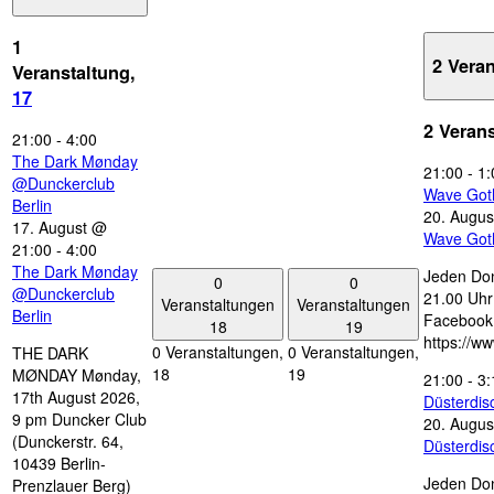
1
2 Vera
Veranstaltung,
17
2 Veran
21:00
-
4:00
The Dark Mønday
21:00
-
1:
@Dunckerclub
Wave Got
Berlin
20. Augus
17. August @
Wave Got
21:00
-
4:00
The Dark Mønday
Jeden Don
0
0
@Dunckerclub
21.00 Uhr 
Veranstaltungen
Veranstaltungen
Berlin
Facebook
18
19
https://w
0 Veranstaltungen,
0 Veranstaltungen,
THE DARK
18
19
MØNDAY Mønday,
21:00
-
3:
17th August 2026,
Düsterdi
9 pm Duncker Club
20. Augus
(Dunckerstr. 64,
Düsterdi
10439 Berlin-
Jeden Don
Prenzlauer Berg)