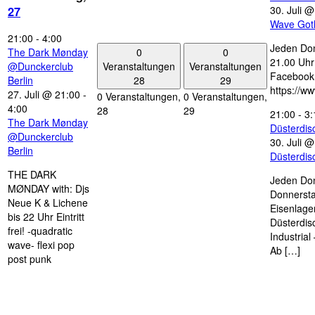
30. Juli 
27
Wave Got
21:00
-
4:00
Jeden Don
0
0
The Dark Mønday
21.00 Uhr 
Veranstaltungen
Veranstaltungen
@Dunckerclub
Facebook
28
29
Berlin
https://w
27. Juli @ 21:00
-
0 Veranstaltungen,
0 Veranstaltungen,
4:00
28
29
21:00
-
3:
The Dark Mønday
Düsterdi
@Dunckerclub
30. Juli 
Berlin
Düsterdi
THE DARK
Jeden Don
MØNDAY with: Djs
Donnersta
Neue K & Lichene
Eisenlage
bis 22 Uhr Eintritt
Düsterdis
frei! -quadratic
Industria
wave- flexi pop
Ab […]
post punk