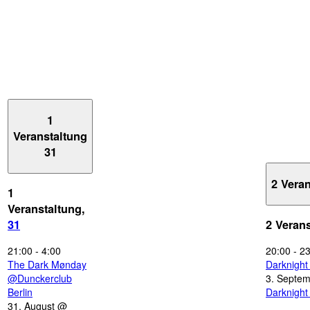
1
Veranstaltung
31
2 Vera
1
Veranstaltung,
31
2 Veran
21:00
-
4:00
20:00
-
23
The Dark Mønday
Darknigh
@Dunckerclub
3. Septe
Berlin
Darknigh
31. August @