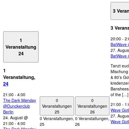
3 Vera
3 Veran
20:00
-
2:
1
BatWave 
Veranstaltung
27. Augus
24
BatWave 
Tanzt euc
1
Mischung 
Veranstaltung,
& 80’s Go
kredenzen
24
Banshees,
21:00
-
4:00
of the […]
0
0
The Dark Mønday
21:00
-
1:
Veranstaltungen
Veranstaltungen
@Dunckerclub
Wave Got
25
26
Berlin
27. Augus
24. August @
0 Veranstaltungen,
0 Veranstaltungen,
Wave Got
21:00
-
4:00
25
26