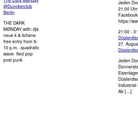
The Dark Mønday
Jeden Don
@Dunckerclub
21.00 Uhr 
Berlin
Facebook
https://w
THE DARK
MØNDAY with: djs
21:00
-
3:
neue k & lichene
Düsterdi
free entry from 9-
27. Augus
10 p.m. -quadratic
Düsterdi
wave- flexi pop
post punk
Jeden Don
Donnersta
Eisenlage
Düsterdis
Industria
Ab […]