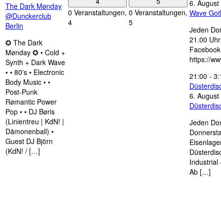
4
5
6. August
The Dark Mønday
0 Veranstaltungen,
0 Veranstaltungen,
Wave Got
@Dunckerclub
4
5
Berlin
Jeden Don
21.00 Uhr 
✪ The Dark
Facebook
Mønday ✪ • Cold +
https://w
Synth + Dark Wave
• • 80's • Electronic
21:00
-
3:
Body Music • •
Düsterdi
Post-Punk
6. August
Rømantic Power
Düsterdi
Pop • • DJ Børis
(Linientreu | KdN! |
Jeden Don
Dämonenball) •
Donnersta
Guest DJ Björn
Eisenlage
(KdN! / […]
Düsterdis
Industria
Ab […]