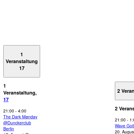
1
Veranstaltung
17
1
2 Vera
Veranstaltung,
17
2 Veran
21:00
-
4:00
The Dark Mønday
21:00
-
1:
@Dunckerclub
Wave Got
Berlin
20. Augus