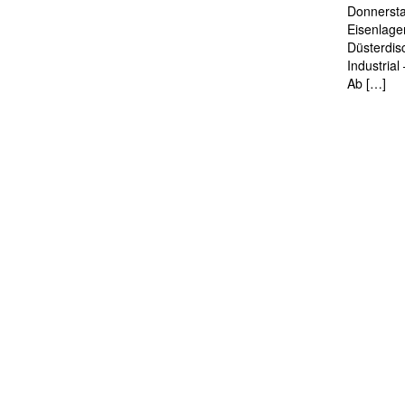
Donnersta
Eisenlage
Düsterdis
Industria
Ab […]