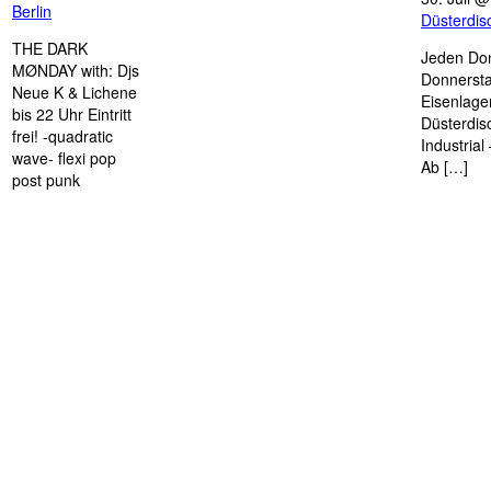
Berlin
Düsterdi
THE DARK
Jeden Don
MØNDAY with: Djs
Donnersta
Neue K & Lichene
Eisenlage
bis 22 Uhr Eintritt
Düsterdis
frei! -quadratic
Industria
wave- flexi pop
Ab […]
post punk