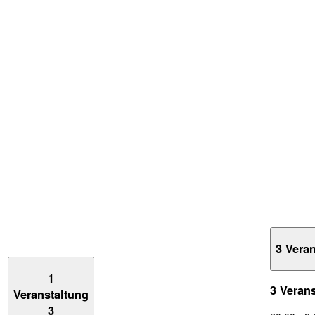
3 Vera
1
3 Veran
Veranstaltung
3