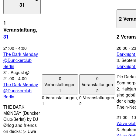
31
2 Vera
1
Veranstaltung,
31
2 Veran
21:00
-
4:00
20:00
-
23
The Dark Mønday
Darknigh
@Dunckerclub
3. Septe
Berlin
Darknigh
31. August @
Die Darkn
0
0
21:00
-
4:00
Sommerpau
Veranstaltungen
Veranstaltungen
The Dark Mønday
2. Halbjah
1
2
@Dunckerclub
sind gebün
Berlin
0 Veranstaltungen,
0 Veranstaltungen,
der einzi
1
2
THE DARK
Rhein-Nec
MØNDAY (Duncker
21:00
-
1:
Club/Berlin) by DJ
Wave Got
Ørlög and friends
3. Septe
on decks: ▷ Uwe
Wave Got