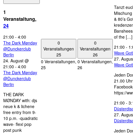
Tanzt euc
1
Mischung 
Veranstaltung,
& 80’s Go
kredenzen
24
Banshees,
21:00
-
4:00
of the […]
0
0
The Dark Mønday
21:00
-
1:
Veranstaltungen
Veranstaltungen
@Dunckerclub
Wave Got
25
26
Berlin
27. Augus
24. August @
0 Veranstaltungen,
0 Veranstaltungen,
Wave Got
21:00
-
4:00
25
26
The Dark Mønday
Jeden Don
@Dunckerclub
21.00 Uhr 
Berlin
Facebook
https://w
THE DARK
MØNDAY with: djs
21:00
-
3:
neue k & lichene
Düsterdi
free entry from 9-
27. Augus
10 p.m. -quadratic
Düsterdi
wave- flexi pop
post punk
Jeden Don