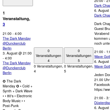
20:00
-
2:
Dark Chap
6. August
1
Dark Chap
Veranstaltung,
Dark Chap
3
Guest Bru
21:00
-
4:00
Vorabend 
The Dark Mønday
kommen u
@Dunckerclub
noch unte
Berlin
0
0
21:00
-
1:
3. August @ 21:00
Veranstaltungen
Veranstaltungen
Wave Got
-
4:00
4
5
6. August
The Dark Mønday
0 Veranstaltungen,
0 Veranstaltungen,
Wave Got
@Dunckerclub
4
5
Berlin
Jeden Don
21.00 Uhr 
✪ The Dark
Facebook
Mønday ✪ • Cold +
https://w
Synth + Dark Wave
• • 80's • Electronic
21:00
-
3:
Body Music • •
Düsterdi
Post-Punk
6. August