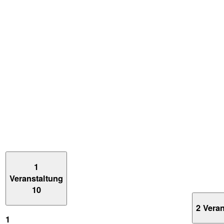
1
Veranstaltung
10
2 Vera
1