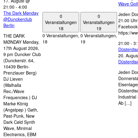
17. August @
Wave Got
21:00
-
4:00
The Dark Mønday
Jeden Don
0
0
@Dunckerclub
21.00 Uhr 
Veranstaltungen
Veranstaltungen
Berlin
Facebook
18
19
https://w
0 Veranstaltungen,
0 Veranstaltungen,
THE DARK
18
19
MØNDAY Mønday,
21:00
-
3:
17th August 2026,
Düsterdi
9 pm Duncker Club
20. Augus
(Dunckerstr. 64,
Düsterdi
10439 Berlin-
Jeden Don
Prenzlauer Berg)
Donnersta
DJ Lieven
Eisenlage
(Walhalla
Düsterdis
Rec./Wave
Industria
Frequencies ) DJ
Ab […]
Markø König
(Angstpøp ) Gøth,
Pøst-Punk, New
Dark Cøld Synth
Wave, Minimal
Electrønics, EBM