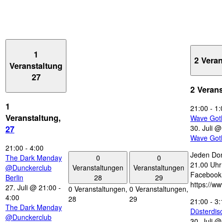
1
2 Vera
Veranstaltung
27
2 Veran
1
21:00
-
1:
Veranstaltung,
Wave Got
30. Juli 
27
Wave Got
21:00
-
4:00
Jeden Don
0
0
The Dark Mønday
21.00 Uhr 
Veranstaltungen
Veranstaltungen
@Dunckerclub
Facebook
28
29
Berlin
https://w
27. Juli @ 21:00
-
0 Veranstaltungen,
0 Veranstaltungen,
4:00
28
29
21:00
-
3:
The Dark Mønday
Düsterdi
@Dunckerclub
30. Juli 