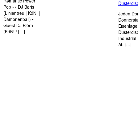
Rømantic Power
Düsterdi
Pop • • DJ Børis
(Linientreu | KdN! |
Jeden Don
Dämonenball) •
Donnersta
Guest DJ Björn
Eisenlage
(KdN! / […]
Düsterdis
Industria
Ab […]