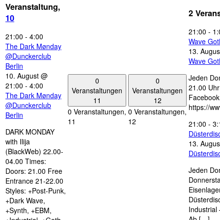
Veranstaltung,
2 Veran
10
21:00
-
1:
21:00
-
4:00
Wave Got
The Dark Mønday
13. Augus
@Dunckerclub
Wave Got
Berlin
10. August @
Jeden Don
0
0
21:00
-
4:00
21.00 Uhr 
Veranstaltungen
Veranstaltungen
The Dark Mønday
Facebook
11
12
@Dunckerclub
https://w
0 Veranstaltungen,
0 Veranstaltungen,
Berlin
11
12
21:00
-
3:
DARK MONDAY
Düsterdi
with Ilija
13. Augus
(BlackWeb) 22.00-
Düsterdi
04.00 Times:
Jeden Don
Doors: 21.00 Free
Donnersta
Entrance 21-22.00
Eisenlage
Styles: +Post-Punk,
Düsterdis
+Dark Wave,
Industria
+Synth, +EBM,
Ab […]