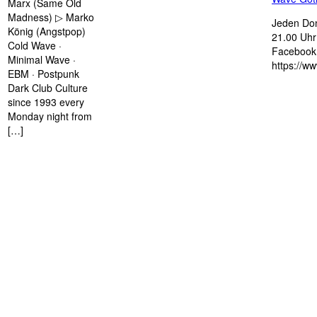
Marx (Same Old
Madness) ▷ Marko
Jeden Don
König (Angstpop)
21.00 Uhr 
Cold Wave ·
Facebook 
Minimal Wave ·
https://w
EBM · Postpunk
Dark Club Culture
since 1993 every
Monday night from
[…]