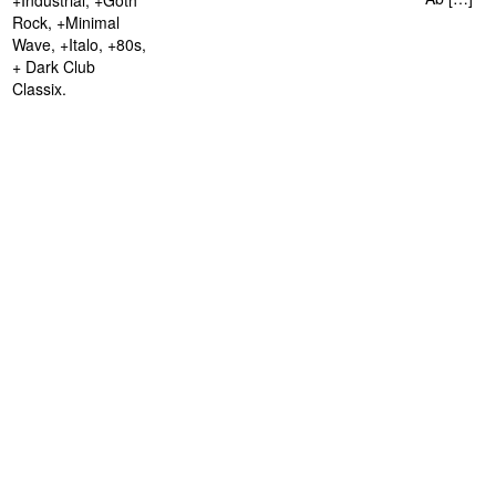
+Industrial, +Goth
Rock, +Minimal
Wave, +Italo, +80s,
+ Dark Club
Classix.