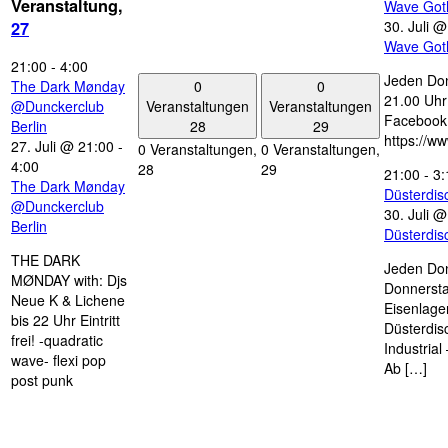
Veranstaltung,
Wave Got
30. Juli 
27
Wave Got
21:00
-
4:00
Jeden Don
0
0
The Dark Mønday
21.00 Uhr 
Veranstaltungen
Veranstaltungen
@Dunckerclub
Facebook
28
29
Berlin
https://w
27. Juli @ 21:00
-
0 Veranstaltungen,
0 Veranstaltungen,
4:00
28
29
21:00
-
3:
The Dark Mønday
Düsterdi
@Dunckerclub
30. Juli 
Berlin
Düsterdi
THE DARK
Jeden Don
MØNDAY with: Djs
Donnersta
Neue K & Lichene
Eisenlage
bis 22 Uhr Eintritt
Düsterdis
frei! -quadratic
Industria
wave- flexi pop
Ab […]
post punk