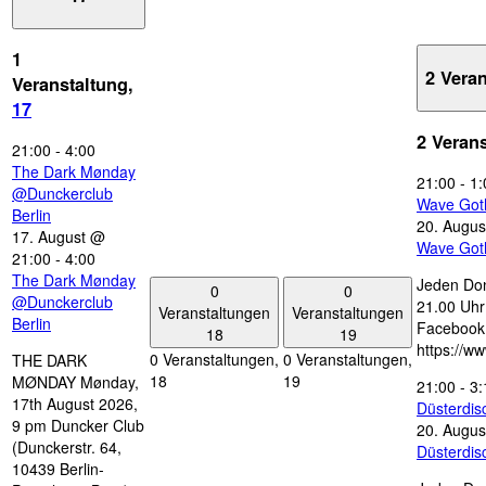
1
2 Vera
Veranstaltung,
17
2 Veran
21:00
-
4:00
The Dark Mønday
21:00
-
1:
@Dunckerclub
Wave Got
Berlin
20. Augus
17. August @
Wave Got
21:00
-
4:00
The Dark Mønday
Jeden Don
0
0
@Dunckerclub
21.00 Uhr 
Veranstaltungen
Veranstaltungen
Berlin
Facebook
18
19
https://w
0 Veranstaltungen,
0 Veranstaltungen,
THE DARK
18
19
MØNDAY Mønday,
21:00
-
3:
17th August 2026,
Düsterdi
9 pm Duncker Club
20. Augus
(Dunckerstr. 64,
Düsterdi
10439 Berlin-