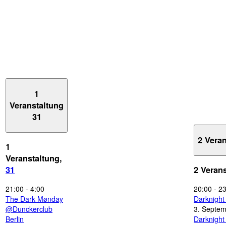
1
Veranstaltung
31
2 Vera
1
Veranstaltung,
31
2 Veran
21:00
-
4:00
20:00
-
23
The Dark Mønday
Darknigh
@Dunckerclub
3. Septe
Berlin
Darknigh