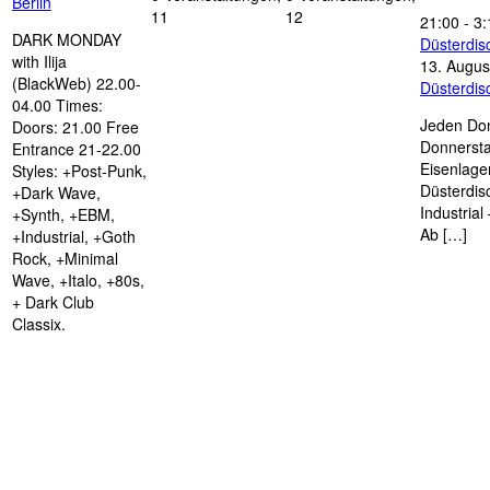
Berlin
11
12
21:00
-
3:
DARK MONDAY
Düsterdi
with Ilija
13. Augus
(BlackWeb) 22.00-
Düsterdi
04.00 Times:
Jeden Don
Doors: 21.00 Free
Donnersta
Entrance 21-22.00
Eisenlage
Styles: +Post-Punk,
Düsterdis
+Dark Wave,
Industria
+Synth, +EBM,
Ab […]
+Industrial, +Goth
Rock, +Minimal
Wave, +Italo, +80s,
+ Dark Club
Classix.