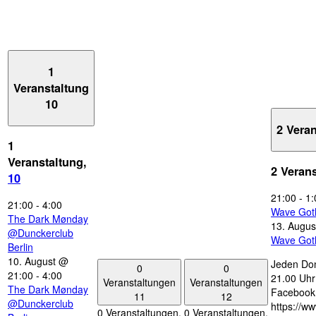
1
Veranstaltung
10
2 Vera
1
Veranstaltung,
2 Veran
10
21:00
-
1:
21:00
-
4:00
Wave Got
The Dark Mønday
13. Augus
@Dunckerclub
Wave Got
Berlin
10. August @
Jeden Don
0
0
21:00
-
4:00
21.00 Uhr 
Veranstaltungen
Veranstaltungen
The Dark Mønday
Facebook
11
12
@Dunckerclub
https://w
0 Veranstaltungen,
0 Veranstaltungen,