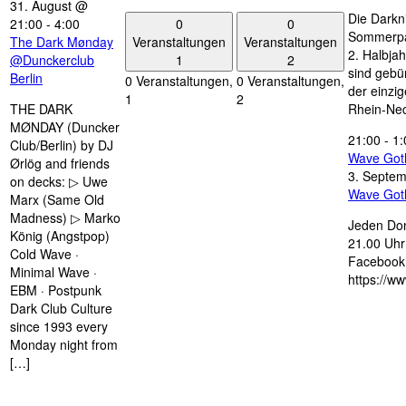
31. August @
Die Darkn
0
0
21:00
-
4:00
Sommerpau
Veranstaltungen
Veranstaltungen
The Dark Mønday
2. Halbjah
1
2
@Dunckerclub
sind gebün
Berlin
0 Veranstaltungen,
0 Veranstaltungen,
der einzi
1
2
THE DARK
Rhein-Nec
MØNDAY (Duncker
21:00
-
1:
Club/Berlin) by DJ
Wave Got
Ørlög and friends
3. Septe
on decks: ▷ Uwe
Wave Got
Marx (Same Old
Madness) ▷ Marko
Jeden Don
König (Angstpop)
21.00 Uhr 
Cold Wave ·
Facebook 
Minimal Wave ·
https://w
EBM · Postpunk
Dark Club Culture
since 1993 every
Monday night from
[…]