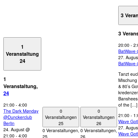
3 Vera
3 Veran
20:00
-
2:
1
BatWave 
Veranstaltung
27. Augus
24
BatWave 
Tanzt euc
1
Mischung 
Veranstaltung,
& 80’s Go
kredenzen
24
Banshees,
21:00
-
4:00
of the […]
0
0
The Dark Mønday
21:00
-
1:
Veranstaltungen
Veranstaltungen
@Dunckerclub
Wave Got
25
26
Berlin
27. Augus
24. August @
0 Veranstaltungen,
0 Veranstaltungen,
Wave Got
21:00
-
4:00
25
26