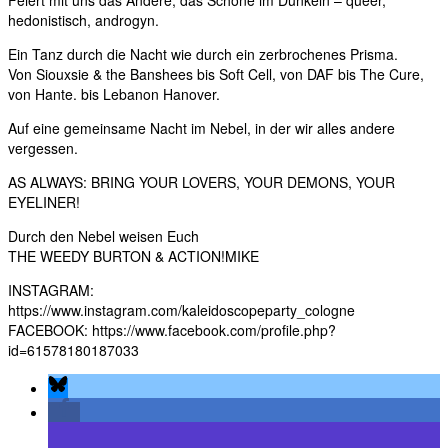
Feiert mit uns das Andere, das Schöne im Dunkeln – queer,
hedonistisch, androgyn.
Ein Tanz durch die Nacht wie durch ein zerbrochenes Prisma.
Von Siouxsie & the Banshees bis Soft Cell, von DAF bis The Cure,
von Hante. bis Lebanon Hanover.
Auf eine gemeinsame Nacht im Nebel, in der wir alles andere
vergessen.
AS ALWAYS: BRING YOUR LOVERS, YOUR DEMONS, YOUR
EYELINER!
Durch den Nebel weisen Euch
THE WEEDY BURTON & ACTION!MIKE
INSTAGRAM:
https://www.instagram.com/kaleidoscopeparty_cologne
FACEBOOK: https://www.facebook.com/profile.php?
id=61578180187033