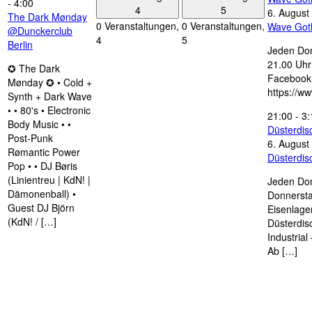
-
4:00
4
5
6. August
The Dark Mønday
0 Veranstaltungen,
0 Veranstaltungen,
Wave Got
@Dunckerclub
4
5
Berlin
Jeden Don
21.00 Uhr 
✪ The Dark
Facebook
Mønday ✪ • Cold +
https://w
Synth + Dark Wave
• • 80's • Electronic
21:00
-
3:
Body Music • •
Düsterdi
Post-Punk
6. August
Rømantic Power
Düsterdi
Pop • • DJ Børis
(Linientreu | KdN! |
Jeden Don
Dämonenball) •
Donnersta
Guest DJ Björn
Eisenlage
(KdN! / […]
Düsterdis
Industria
Ab […]