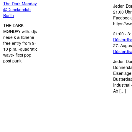
The Dark Mønday
Jeden Don
@Dunckerclub
21.00 Uhr 
Berlin
Facebook
https://w
THE DARK
MØNDAY with: djs
21:00
-
3:
neue k & lichene
Düsterdi
free entry from 9-
27. Augus
10 p.m. -quadratic
Düsterdi
wave- flexi pop
post punk
Jeden Don
Donnersta
Eisenlage
Düsterdis
Industria
Ab […]