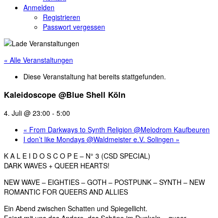
Anmelden
Registrieren
Passwort vergessen
« Alle Veranstaltungen
Diese Veranstaltung hat bereits stattgefunden.
Kaleidoscope @Blue Shell Köln
4. Juli @ 23:00
-
5:00
«
From Darkways to Synth Religion @Melodrom Kaufbeuren
I don’t like Mondays @Waldmeister e.V. Solingen
»
K A L E I D O S C O P E – N° 3 (CSD SPECIAL)
DARK WAVES + QUEER HEARTS!
NEW WAVE – EIGHTIES – GOTH – POSTPUNK – SYNTH – NEW
ROMANTIC FOR QUEERS AND ALLIES
Ein Abend zwischen Schatten und Spiegellicht.