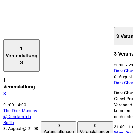
3 Vera
1
3 Veran
Veranstaltung
3
20:00
-
2:
Dark Chap
6. August
1
Dark Chap
Veranstaltung,
Dark Chap
3
Guest Bru
21:00
-
4:00
Vorabend 
The Dark Mønday
kommen u
@Dunckerclub
noch unte
Berlin
0
0
21:00
-
1:
3. August @ 21:00
Veranstaltungen
Veranstaltungen
Wave Got