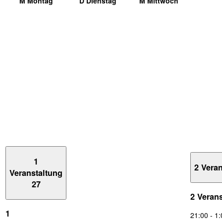
M
Montag
D
Dienstag
M
Mittwoch
1
2 Vera
Veranstaltung
27
2 Veran
1
21:00
-
1: