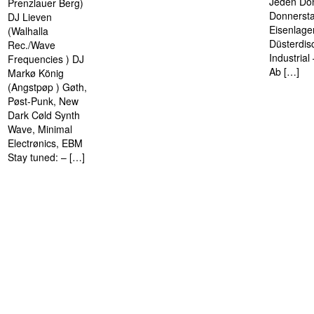
Jeden Don
Prenzlauer Berg)
Donnersta
DJ Lieven
Eisenlage
(Walhalla
Düsterdis
Rec./Wave
Industria
Frequencies ) DJ
Ab […]
Markø König
(Angstpøp ) Gøth,
Pøst-Punk, New
Dark Cøld Synth
Wave, Minimal
Electrønics, EBM
Stay tuned: – […]