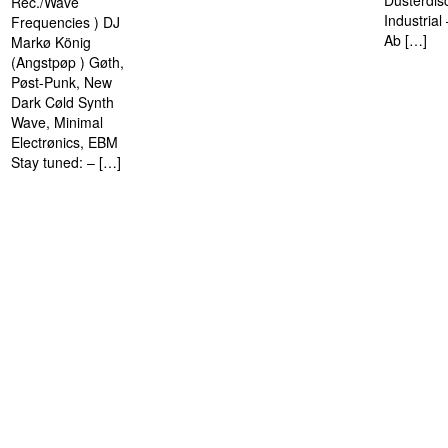
Düsterdis
Rec./Wave
Industria
Frequencies ) DJ
Ab […]
Markø König
(Angstpøp ) Gøth,
Pøst-Punk, New
Dark Cøld Synth
Wave, Minimal
Electrønics, EBM
Stay tuned: – […]