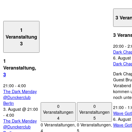
3 Vera
1
3 Veran
Veranstaltung
3
20:00
-
2:
Dark Chap
6. August
1
Dark Chap
Veranstaltung,
Dark Chap
3
Guest Bru
21:00
-
4:00
Vorabend 
The Dark Mønday
kommen u
@Dunckerclub
noch unte
Berlin
0
0
21:00
-
1:
3. August @ 21:00
Veranstaltungen
Veranstaltungen
Wave Got
-
4:00
4
5
6. August
The Dark Mønday
0 Veranstaltungen,
0 Veranstaltungen,
Wave Got
@Dunckerclub
4
5