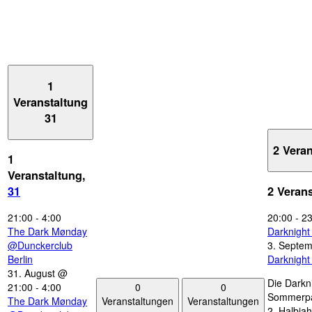
1
Veranstaltung
31
2 Vera
1
Veranstaltung,
31
2 Veran
21:00
-
4:00
20:00
-
23
The Dark Mønday
Darknigh
@Dunckerclub
3. Septe
Berlin
Darknigh
31. August @
Die Darkn
0
0
21:00
-
4:00
Sommerpau
Veranstaltungen
Veranstaltungen
The Dark Mønday
2. Halbjah