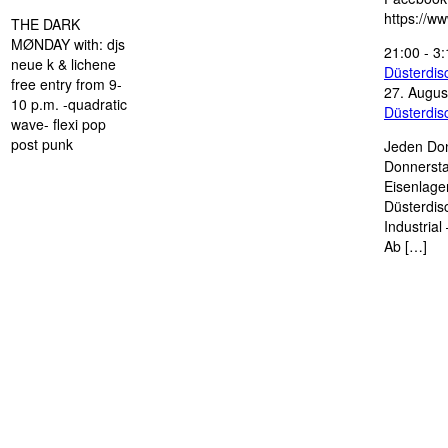
https://w
THE DARK
MØNDAY with: djs
21:00
-
3:
neue k & lichene
Düsterdi
free entry from 9-
27. Augus
10 p.m. -quadratic
Düsterdi
wave- flexi pop
post punk
Jeden Don
Donnersta
Eisenlage
Düsterdis
Industria
Ab […]