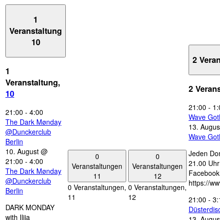
1
Veranstaltung
10
2 Vera
1
Veranstaltung,
2 Veran
10
21:00
-
1:
21:00
-
4:00
Wave Got
The Dark Mønday
13. Augus
@Dunckerclub
Wave Got
Berlin
10. August @
Jeden Don
0
0
21:00
-
4:00
21.00 Uhr 
Veranstaltungen
Veranstaltungen
The Dark Mønday
Facebook
11
12
@Dunckerclub
https://w
0 Veranstaltungen,
0 Veranstaltungen,
Berlin
11
12
21:00
-
3:
DARK MONDAY
Düsterdi
with Ilija
13. Augus