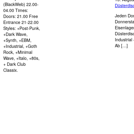
(BlackWeb) 22.00-
Düsterdi
04.00 Times:
Jeden Don
Doors: 21.00 Free
Donnersta
Entrance 21-22.00
Eisenlage
Styles: +Post-Punk,
Düsterdis
+Dark Wave,
Industria
+Synth, +EBM,
Ab […]
+Industrial, +Goth
Rock, +Minimal
Wave, +Italo, +80s,
+ Dark Club
Classix.