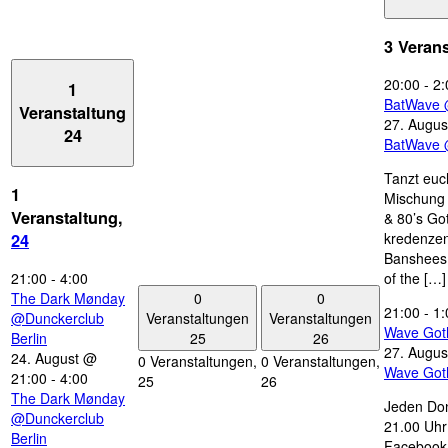
3 Veran
20:00
-
2:
1
BatWave 
Veranstaltung
27. Augus
24
BatWave 
Tanzt euc
1
Mischung 
Veranstaltung,
& 80’s Go
kredenzen
24
Banshees,
21:00
-
4:00
of the […]
0
0
The Dark Mønday
21:00
-
1:
Veranstaltungen
Veranstaltungen
@Dunckerclub
Wave Got
25
26
Berlin
27. Augus
24. August @
0 Veranstaltungen,
0 Veranstaltungen,
Wave Got
21:00
-
4:00
25
26
The Dark Mønday
Jeden Don
@Dunckerclub
21.00 Uhr 
Berlin
Facebook