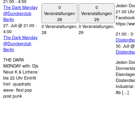
21:00
-
4:00
Jeden Don
0
0
The Dark Mønday
21.00 Uhr 
Veranstaltungen
Veranstaltungen
@Dunckerclub
Facebook
28
29
Berlin
https://w
27. Juli @ 21:00
-
0 Veranstaltungen,
0 Veranstaltungen,
4:00
28
29
21:00
-
3:
The Dark Mønday
Düsterdi
@Dunckerclub
30. Juli 
Berlin
Düsterdi
THE DARK
Jeden Don
MØNDAY with: Djs
Donnersta
Neue K & Lichene
Eisenlage
bis 22 Uhr Eintritt
Düsterdis
frei! -quadratic
Industria
wave- flexi pop
Ab […]
post punk