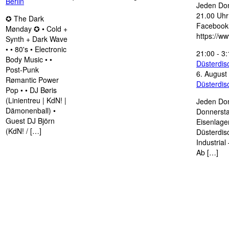
Berlin
Jeden Don
21.00 Uhr 
✪ The Dark
Facebook
Mønday ✪ • Cold +
https://w
Synth + Dark Wave
• • 80's • Electronic
21:00
-
3:
Body Music • •
Düsterdi
Post-Punk
6. August
Rømantic Power
Düsterdi
Pop • • DJ Børis
(Linientreu | KdN! |
Jeden Don
Dämonenball) •
Donnersta
Guest DJ Björn
Eisenlage
(KdN! / […]
Düsterdis
Industria
Ab […]