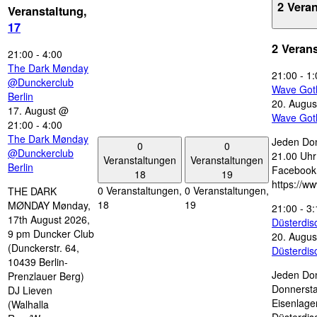
2 Vera
Veranstaltung,
17
2 Veran
21:00
-
4:00
The Dark Mønday
21:00
-
1:
@Dunckerclub
Wave Got
Berlin
20. Augus
17. August @
Wave Got
21:00
-
4:00
The Dark Mønday
Jeden Don
0
0
@Dunckerclub
21.00 Uhr 
Veranstaltungen
Veranstaltungen
Berlin
Facebook
18
19
https://w
0 Veranstaltungen,
0 Veranstaltungen,
THE DARK
18
19
MØNDAY Mønday,
21:00
-
3:
17th August 2026,
Düsterdi
9 pm Duncker Club
20. Augus
(Dunckerstr. 64,
Düsterdi
10439 Berlin-
Jeden Don
Prenzlauer Berg)
Donnersta
DJ Lieven
Eisenlage
(Walhalla