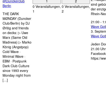
1
2
@Dunckerclub
sind gebün
Berlin
0 Veranstaltungen,
0 Veranstaltungen,
der einzi
1
2
THE DARK
Rhein-Nec
MØNDAY (Duncker
21:00
-
1:
Club/Berlin) by DJ
Wave Got
Ørlög and friends
3. Septe
on decks: ▷ Uwe
Wave Got
Marx (Same Old
Madness) ▷ Marko
Jeden Don
König (Angstpop)
21.00 Uhr 
Cold Wave ·
Facebook 
Minimal Wave ·
https://w
EBM · Postpunk
Dark Club Culture
since 1993 every
Monday night from
[…]