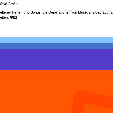
Wave-Ära! ✨
seltener Perlen und Songs, die Generationen von Musikfans geprägt h
eiten. 🖤🎹