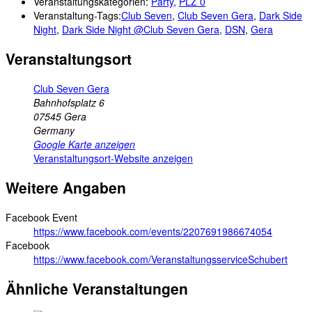
Veranstaltungskategorien:
Party
,
PLZ 0
Veranstaltung-Tags:
Club Seven
,
Club Seven Gera
,
Dark Side
Night
,
Dark Side Night @Club Seven Gera
,
DSN
,
Gera
Veranstaltungsort
Club Seven Gera
Bahnhofsplatz 6
07545
Gera
Germany
Google Karte anzeigen
Veranstaltungsort-Website anzeigen
Weitere Angaben
Facebook Event
https://www.facebook.com/events/2207691986674054
Facebook
https://www.facebook.com/VeranstaltungsserviceSchubert
Ähnliche Veranstaltungen