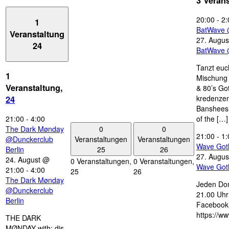
3 Veran
20:00
-
2:
1
BatWave 
Veranstaltung
27. Augus
24
BatWave 
Tanzt euc
1
Mischung 
Veranstaltung,
& 80’s Go
kredenzen
24
Banshees,
21:00
-
4:00
of the […]
0
0
The Dark Mønday
21:00
-
1:
Veranstaltungen
Veranstaltungen
@Dunckerclub
Wave Got
25
26
Berlin
27. Augus
24. August @
0 Veranstaltungen,
0 Veranstaltungen,
Wave Got
21:00
-
4:00
25
26
The Dark Mønday
Jeden Don
@Dunckerclub
21.00 Uhr 
Berlin
Facebook
https://w
THE DARK
MØNDAY with: djs