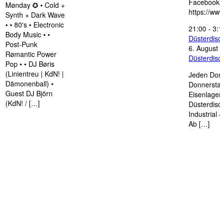
Facebook
Mønday ✪ • Cold +
https://w
Synth + Dark Wave
• • 80's • Electronic
21:00
-
3:
Body Music • •
Düsterdi
Post-Punk
6. August
Rømantic Power
Düsterdi
Pop • • DJ Børis
(Linientreu | KdN! |
Jeden Don
Dämonenball) •
Donnersta
Guest DJ Björn
Eisenlage
(KdN! / […]
Düsterdis
Industria
Ab […]