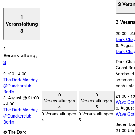
3 Vera
1
3 Veran
Veranstaltung
3
20:00
-
2:
Dark Chap
6. August
1
Dark Chap
Veranstaltung,
Dark Chap
3
Guest Bru
21:00
-
4:00
Vorabend 
The Dark Mønday
kommen u
@Dunckerclub
noch unte
Berlin
0
0
21:00
-
1:
3. August @ 21:00
Veranstaltungen
Veranstaltungen
Wave Got
-
4:00
4
5
6. August
The Dark Mønday
0 Veranstaltungen,
0 Veranstaltungen,
Wave Got
@Dunckerclub
4
5
Berlin
Jeden Don
21.00 Uhr 
✪ The Dark