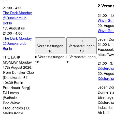
2 Veran
21:00
-
4:00
The Dark Mønday
21:00
-
1:
@Dunckerclub
Wave Got
Berlin
20. Augus
17. August @
Wave Got
21:00
-
4:00
The Dark Mønday
Jeden Don
0
0
@Dunckerclub
21.00 Uhr 
Veranstaltungen
Veranstaltungen
Berlin
Facebook
18
19
https://w
0 Veranstaltungen,
0 Veranstaltungen,
THE DARK
18
19
MØNDAY Mønday,
21:00
-
3:
17th August 2026,
Düsterdi
9 pm Duncker Club
20. Augus
(Dunckerstr. 64,
Düsterdi
10439 Berlin-
Jeden Don
Prenzlauer Berg)
Donnersta
DJ Lieven
Eisenlage
(Walhalla
Düsterdis
Rec./Wave
Industria
Frequencies ) DJ
Ab […]
Markø König