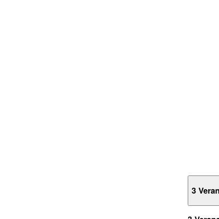
3 Vera