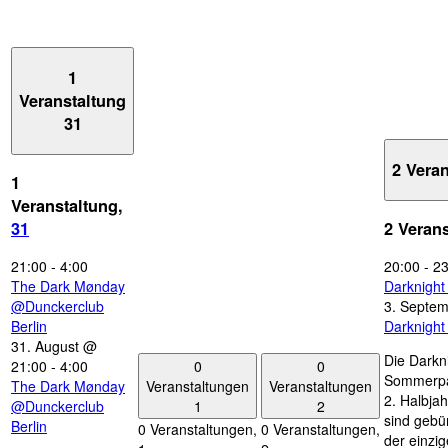
1
Veranstaltung
31
2 Vera
1
Veranstaltung,
31
2 Veran
21:00
-
4:00
20:00
-
23
The Dark Mønday
Darknigh
@Dunckerclub
3. Septe
Berlin
Darknigh
31. August @
Die Darkn
0
0
21:00
-
4:00
Sommerpau
Veranstaltungen
Veranstaltungen
The Dark Mønday
2. Halbjah
1
2
@Dunckerclub
sind gebün
Berlin
0 Veranstaltungen,
0 Veranstaltungen,
der einzi