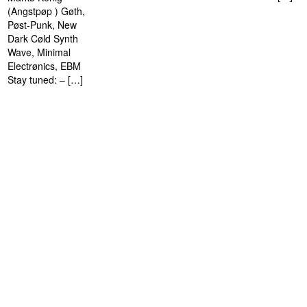
(Angstpøp ) Gøth,
Pøst-Punk, New
Dark Cøld Synth
Wave, Minimal
Electrønics, EBM
Stay tuned: – […]