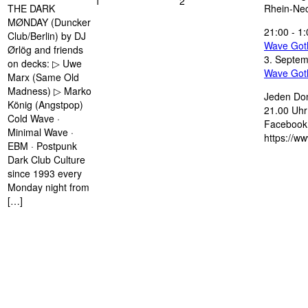
1
2
THE DARK
Rhein-Nec
MØNDAY (Duncker
21:00
-
1:
Club/Berlin) by DJ
Wave Got
Ørlög and friends
3. Septe
on decks: ▷ Uwe
Wave Got
Marx (Same Old
Madness) ▷ Marko
Jeden Don
König (Angstpop)
21.00 Uhr 
Cold Wave ·
Facebook 
Minimal Wave ·
https://w
EBM · Postpunk
Dark Club Culture
since 1993 every
Monday night from
[…]