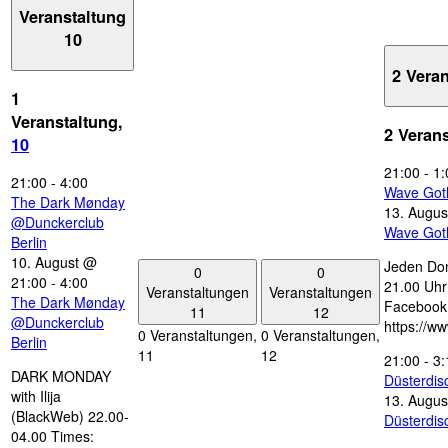
Veranstaltung
10
2 Vera
1
Veranstaltung,
2 Veran
10
21:00
-
1:
21:00
-
4:00
Wave Got
The Dark Mønday
13. Augus
@Dunckerclub
Wave Got
Berlin
10. August @
Jeden Don
0
0
21:00
-
4:00
21.00 Uhr 
Veranstaltungen
Veranstaltungen
The Dark Mønday
Facebook
11
12
@Dunckerclub
https://w
0 Veranstaltungen,
0 Veranstaltungen,
Berlin
11
12
21:00
-
3:
DARK MONDAY
Düsterdi
with Ilija
13. Augus
(BlackWeb) 22.00-
Düsterdi
04.00 Times: