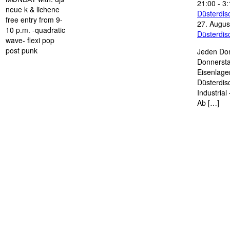
21:00
-
3:
neue k & lichene
Düsterdi
free entry from 9-
27. Augus
10 p.m. -quadratic
Düsterdi
wave- flexi pop
post punk
Jeden Don
Donnersta
Eisenlage
Düsterdis
Industria
Ab […]