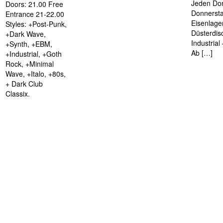
Jeden Don
Doors: 21.00 Free
Donnersta
Entrance 21-22.00
Eisenlage
Styles: +Post-Punk,
Düsterdis
+Dark Wave,
Industria
+Synth, +EBM,
Ab […]
+Industrial, +Goth
Rock, +Minimal
Wave, +Italo, +80s,
+ Dark Club
Classix.