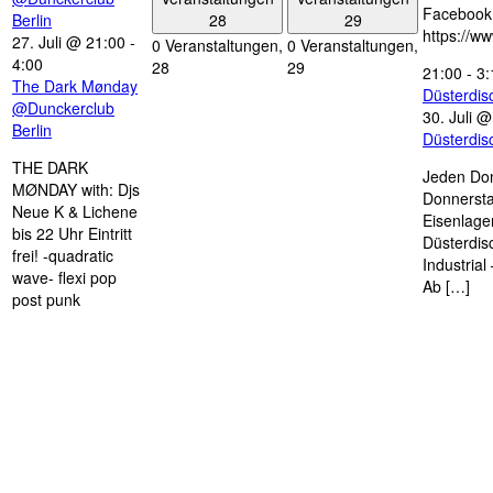
Facebook
28
29
Berlin
https://w
27. Juli @ 21:00
-
0 Veranstaltungen,
0 Veranstaltungen,
4:00
28
29
21:00
-
3:
The Dark Mønday
Düsterdi
@Dunckerclub
30. Juli 
Berlin
Düsterdi
THE DARK
Jeden Don
MØNDAY with: Djs
Donnersta
Neue K & Lichene
Eisenlage
bis 22 Uhr Eintritt
Düsterdis
frei! -quadratic
Industria
wave- flexi pop
Ab […]
post punk