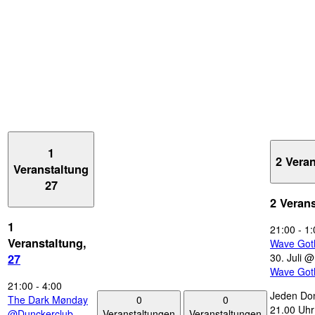
1
2 Vera
Veranstaltung
27
2 Veran
1
21:00
-
1:
Veranstaltung,
Wave Got
30. Juli 
27
Wave Got
21:00
-
4:00
Jeden Don
0
0
The Dark Mønday
21.00 Uhr 
Veranstaltungen
Veranstaltungen
@Dunckerclub