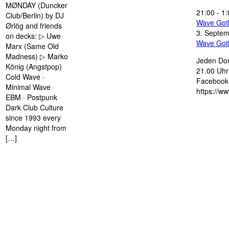
MØNDAY (Duncker
21:00
-
1:
Club/Berlin) by DJ
Wave Got
Ørlög and friends
3. Septe
on decks: ▷ Uwe
Wave Got
Marx (Same Old
Madness) ▷ Marko
Jeden Don
König (Angstpop)
21.00 Uhr 
Cold Wave ·
Facebook 
Minimal Wave ·
https://w
EBM · Postpunk
Dark Club Culture
since 1993 every
Monday night from
[…]