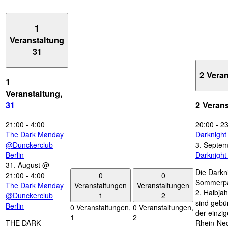
1
Veranstaltung
31
2 Vera
1
Veranstaltung,
31
2 Veran
21:00
-
4:00
20:00
-
23
The Dark Mønday
Darknigh
@Dunckerclub
3. Septe
Berlin
Darknigh
31. August @
Die Darkn
0
0
21:00
-
4:00
Sommerpau
Veranstaltungen
Veranstaltungen
The Dark Mønday
2. Halbjah
1
2
@Dunckerclub
sind gebün
Berlin
0 Veranstaltungen,
0 Veranstaltungen,
der einzi
1
2
THE DARK
Rhein-Nec