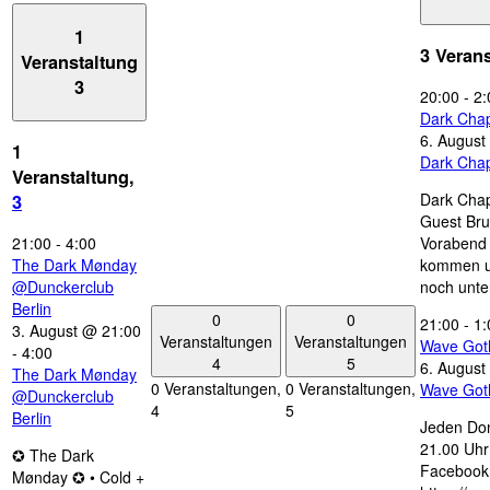
1
3 Veran
Veranstaltung
3
20:00
-
2:
Dark Chap
6. August
1
Dark Chap
Veranstaltung,
Dark Chap
3
Guest Bru
21:00
-
4:00
Vorabend 
The Dark Mønday
kommen u
@Dunckerclub
noch unte
Berlin
0
0
21:00
-
1:
3. August @ 21:00
Veranstaltungen
Veranstaltungen
Wave Got
-
4:00
4
5
6. August
The Dark Mønday
0 Veranstaltungen,
0 Veranstaltungen,
Wave Got
@Dunckerclub
4
5
Berlin
Jeden Don
21.00 Uhr 
✪ The Dark
Facebook
Mønday ✪ • Cold +