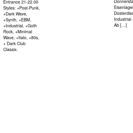
Donnersta
Entrance 21-22.00
Eisenlage
Styles: +Post-Punk,
Düsterdis
+Dark Wave,
Industria
+Synth, +EBM,
Ab […]
+Industrial, +Goth
Rock, +Minimal
Wave, +Italo, +80s,
+ Dark Club
Classix.