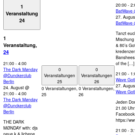
20:00
-
2:
1
BatWave 
Veranstaltung
27. Augus
24
BatWave 
Tanzt euc
1
Mischung 
Veranstaltung,
& 80’s Go
kredenzen
24
Banshees,
21:00
-
4:00
of the […]
0
0
The Dark Mønday
21:00
-
1:
Veranstaltungen
Veranstaltungen
@Dunckerclub
Wave Got
25
26
Berlin
27. Augus
24. August @
0 Veranstaltungen,
0 Veranstaltungen,
Wave Got
21:00
-
4:00
25
26
The Dark Mønday
Jeden Don
@Dunckerclub
21.00 Uhr 
Berlin
Facebook
https://w
THE DARK
MØNDAY with: djs
21:00
-
3:
neue k & lichene