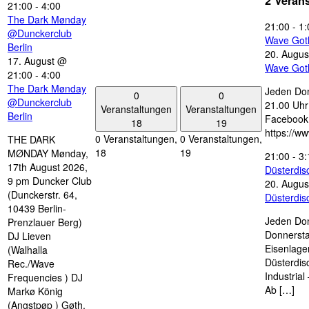
2 Veran
21:00
-
4:00
The Dark Mønday
21:00
-
1:
@Dunckerclub
Wave Got
Berlin
20. Augus
17. August @
Wave Got
21:00
-
4:00
The Dark Mønday
Jeden Don
0
0
@Dunckerclub
21.00 Uhr 
Veranstaltungen
Veranstaltungen
Berlin
Facebook
18
19
https://w
0 Veranstaltungen,
0 Veranstaltungen,
THE DARK
18
19
MØNDAY Mønday,
21:00
-
3:
17th August 2026,
Düsterdi
9 pm Duncker Club
20. Augus
(Dunckerstr. 64,
Düsterdi
10439 Berlin-
Jeden Don
Prenzlauer Berg)
Donnersta
DJ Lieven
Eisenlage
(Walhalla
Düsterdis
Rec./Wave
Industria
Frequencies ) DJ
Ab […]
Markø König
(Angstpøp ) Gøth,