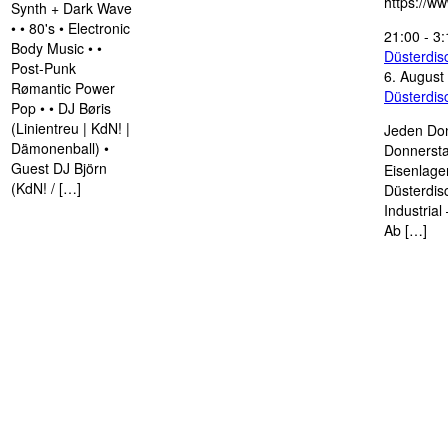
https://w
Synth + Dark Wave
• • 80's • Electronic
21:00
-
3:
Body Music • •
Düsterdi
Post-Punk
6. August
Rømantic Power
Düsterdi
Pop • • DJ Børis
(Linientreu | KdN! |
Jeden Don
Dämonenball) •
Donnersta
Guest DJ Björn
Eisenlage
(KdN! / […]
Düsterdis
Industria
Ab […]