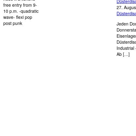
Düsterdi
free entry from 9-
27. Augus
10 p.m. -quadratic
Düsterdi
wave- flexi pop
post punk
Jeden Don
Donnersta
Eisenlage
Düsterdis
Industria
Ab […]