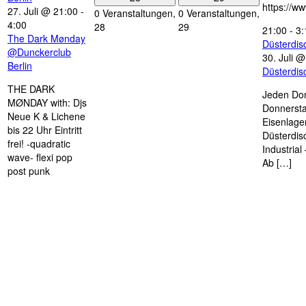
https://w
27. Juli @ 21:00
-
0 Veranstaltungen,
0 Veranstaltungen,
4:00
28
29
21:00
-
3:
The Dark Mønday
Düsterdi
@Dunckerclub
30. Juli 
Berlin
Düsterdi
THE DARK
Jeden Don
MØNDAY with: Djs
Donnersta
Neue K & Lichene
Eisenlage
bis 22 Uhr Eintritt
Düsterdis
frei! -quadratic
Industria
wave- flexi pop
Ab […]
post punk