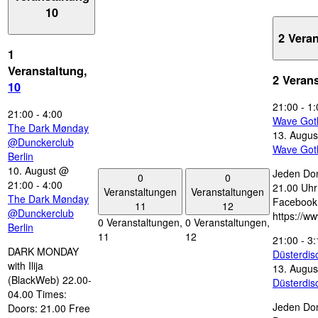
10
2 Vera
1
Veranstaltung,
2 Veran
10
21:00
-
1:
21:00
-
4:00
Wave Got
The Dark Mønday
13. Augus
@Dunckerclub
Wave Got
Berlin
10. August @
Jeden Don
0
0
21:00
-
4:00
21.00 Uhr 
Veranstaltungen
Veranstaltungen
The Dark Mønday
Facebook
11
12
@Dunckerclub
https://w
0 Veranstaltungen,
0 Veranstaltungen,
Berlin
11
12
21:00
-
3:
DARK MONDAY
Düsterdi
with Ilija
13. Augus
(BlackWeb) 22.00-
Düsterdi
04.00 Times:
Jeden Don
Doors: 21.00 Free