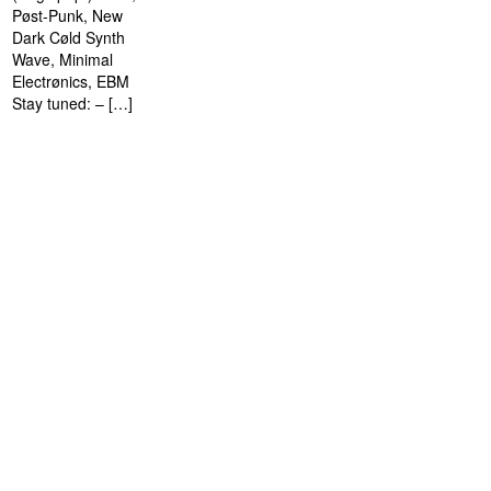
Pøst-Punk, New
Dark Cøld Synth
Wave, Minimal
Electrønics, EBM
Stay tuned: – […]