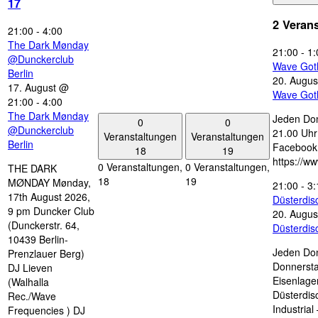
17
2 Veran
21:00
-
4:00
The Dark Mønday
21:00
-
1:
@Dunckerclub
Wave Got
Berlin
20. Augus
17. August @
Wave Got
21:00
-
4:00
The Dark Mønday
Jeden Don
0
0
@Dunckerclub
21.00 Uhr 
Veranstaltungen
Veranstaltungen
Berlin
Facebook
18
19
https://w
0 Veranstaltungen,
0 Veranstaltungen,
THE DARK
18
19
MØNDAY Mønday,
21:00
-
3:
17th August 2026,
Düsterdi
9 pm Duncker Club
20. Augus
(Dunckerstr. 64,
Düsterdi
10439 Berlin-
Jeden Don
Prenzlauer Berg)
Donnersta
DJ Lieven
Eisenlage
(Walhalla
Düsterdis
Rec./Wave
Industria
Frequencies ) DJ