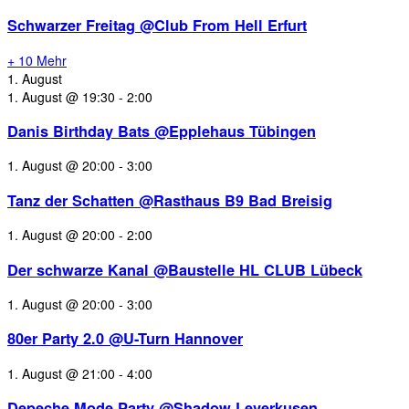
Schwarzer Freitag @Club From Hell Erfurt
+ 10 Mehr
1. August
1. August @ 19:30
-
2:00
Danis Birthday Bats @Epplehaus Tübingen
1. August @ 20:00
-
3:00
Tanz der Schatten @Rasthaus B9 Bad Breisig
1. August @ 20:00
-
2:00
Der schwarze Kanal @Baustelle HL CLUB Lübeck
1. August @ 20:00
-
3:00
80er Party 2.0 @U-Turn Hannover
1. August @ 21:00
-
4:00
Depeche Mode Party @Shadow Leverkusen