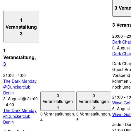
3 Vera
1
3 Veran
Veranstaltung
3
20:00
-
2:
Dark Chap
6. August
1
Dark Chap
Veranstaltung,
Dark Chap
3
Guest Bru
21:00
-
4:00
Vorabend 
The Dark Mønday
kommen u
@Dunckerclub
noch unte
Berlin
0
0
21:00
-
1:
3. August @ 21:00
Veranstaltungen
Veranstaltungen
Wave Got
-
4:00
4
5
6. August
The Dark Mønday
0 Veranstaltungen,
0 Veranstaltungen,
Wave Got
@Dunckerclub
4
5
Berlin
Jeden Don
21.00 Uhr 