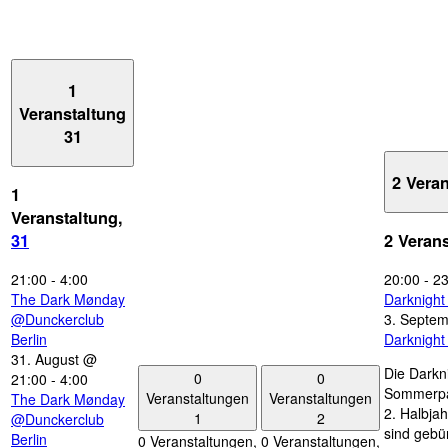
1
Veranstaltung
31
2 Vera
1
Veranstaltung,
31
2 Veran
21:00
-
4:00
20:00
-
23
The Dark Mønday
Darknigh
@Dunckerclub
3. Septe
Berlin
Darknigh
31. August @
Die Darkn
0
0
21:00
-
4:00
Sommerpau
Veranstaltungen
Veranstaltungen
The Dark Mønday
2. Halbjah
1
2
@Dunckerclub
sind gebün
Berlin
0 Veranstaltungen,
0 Veranstaltungen,