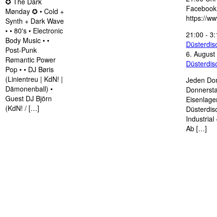
✪ The Dark
Facebook
Mønday ✪ • Cold +
https://w
Synth + Dark Wave
• • 80's • Electronic
21:00
-
3:
Body Music • •
Düsterdi
Post-Punk
6. August
Rømantic Power
Düsterdi
Pop • • DJ Børis
(Linientreu | KdN! |
Jeden Don
Dämonenball) •
Donnersta
Guest DJ Björn
Eisenlage
(KdN! / […]
Düsterdis
Industria
Ab […]