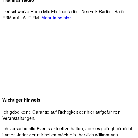
Der schwarze Radio Mix Flatlinesradio - NeoFolk Radio - Radio
EBM auf LAUT.FM.
Mehr Infos hier.
Wichtiger Hinweis
Ich gebe keine Garantie auf Richtigkeit der hier aufgeführten
Veranstaltungen.
Ich versuche alle Events aktuell zu halten, aber es gelingt mir nicht
immer. Jeder der mir helfen möchte ist herzlich willkommen.