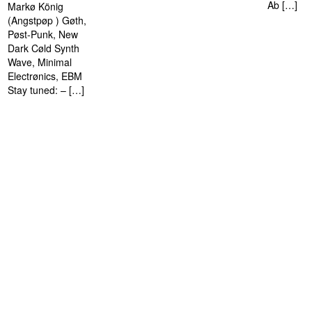
Ab […]
Markø König
(Angstpøp ) Gøth,
Pøst-Punk, New
Dark Cøld Synth
Wave, Minimal
Electrønics, EBM
Stay tuned: – […]