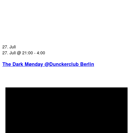
27. Juli
27. Juli @ 21:00
-
4:00
The Dark Mønday @Dunckerclub Berlin